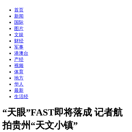
首页
新闻
国际
图片
文娱
财经
军事
港澳台
产经
视频
体育
地方
华人
最新
生活经
“天眼”FAST即将落成 记者航
拍贵州“天文小镇”