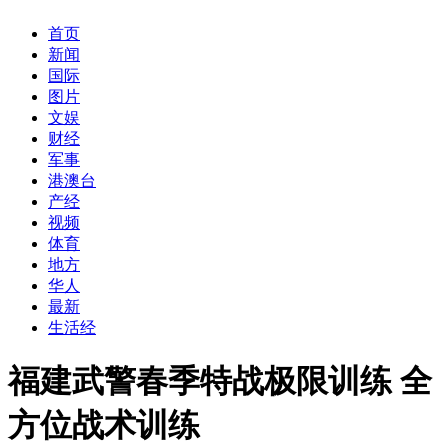
首页
新闻
国际
图片
文娱
财经
军事
港澳台
产经
视频
体育
地方
华人
最新
生活经
福建武警春季特战极限训练 全
方位战术训练