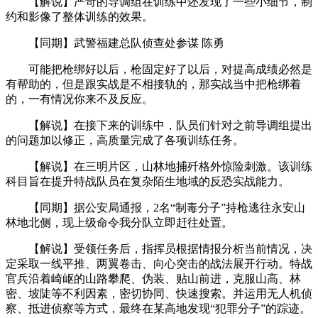
【解说】严苛的导调组在训练中还发现了一些小细节，制
约和影像了整体训练的效果。
【同期】武警福建总队侦查处参谋 陈勇
可能把枪绑好以后，枪固定好了以后，对提高成绩必然是
有帮助的，但是跟实战是不相接轨的，那实战当中把枪绑着
的，一有情况你来不及反应。
【解说】在接下来的训练中，队员们针对之前导调组提出
的问题加以修正，高质量完成了各项训练任务。
【解说】在三明片区，山林地捕歼格外惊险刺激。该训练
科目旨在提升特战队员在复杂陌生地域的反恐实战能力。
【同期】据公安局通报，2名“制毒分子”持枪逃往永安山
林地北侧，现上级命令我分队立即赶往处置。
【解说】受领任务后，指挥员根据情报分析当前情况，决
定采取一线平推、两翼卷击、向心突击的战法展开行动。特战
官兵沿着崎岖的山路攀爬、伪装、贴山前进，克服山高、林
密、坡陡等不利因素，密切协同、快速搜索。并运用无人机侦
察、抵进侦察等方式，最终在某高地发现“犯罪分子”的踪迹。