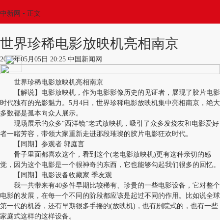
中新网
•
正文
世界珍稀电影放映机亮相南京
2017年05月05日 20:25 中国新闻网
世界珍稀电影放映机亮相南京
【解说】电影放映机，作为电影影像历史的见证者，展现了胶片电影
时代独有的光影魅力。5月4日，世界珍稀电影放映机集中亮相南京，绝大
多数都是孤本向众人展示。
现场展示的众多“西洋镜”老式放映机，吸引了众多发烧友和电影爱好
者一睹芳容，带领大家重新走进那段璀璨的胶片电影狂欢时代。
【同期】参观者 郭庭言
骨子里面都喜欢这个，看到这个(老电影放映机)更有这种亲切的感
觉，因为这个电影是一个很神奇的东西，它也能够勾起我们很多的回忆。
【同期】电影设备收藏家 季友观
我一共带来有40多件早期比较稀有、珍贵的一些电影设备，它对整个
电影的发展，在每一个不同的阶段都应该是起过不同的作用。比如说全球
第一代的机器，还有早期很多手摇的(放映机)，也有剧院式的，也有一些
家庭式这样的这样设备。