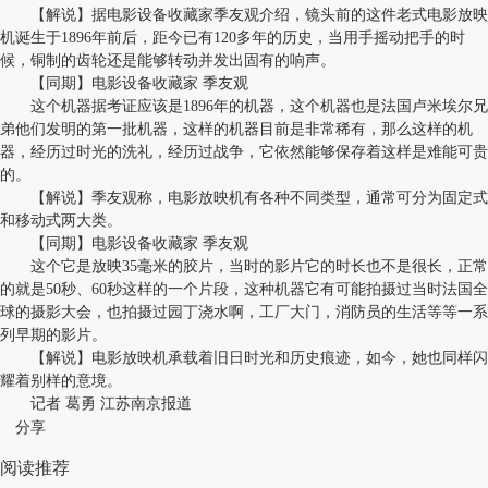
【解说】据电影设备收藏家季友观介绍，镜头前的这件老式电影放映
机诞生于1896年前后，距今已有120多年的历史，当用手摇动把手的时
候，铜制的齿轮还是能够转动并发出固有的响声。
【同期】电影设备收藏家 季友观
这个机器据考证应该是1896年的机器，这个机器也是法国卢米埃尔兄
弟他们发明的第一批机器，这样的机器目前是非常稀有，那么这样的机
器，经历过时光的洗礼，经历过战争，它依然能够保存着这样是难能可贵
的。
【解说】季友观称，电影放映机有各种不同类型，通常可分为固定式
和移动式两大类。
【同期】电影设备收藏家 季友观
这个它是放映35毫米的胶片，当时的影片它的时长也不是很长，正常
的就是50秒、60秒这样的一个片段，这种机器它有可能拍摄过当时法国全
球的摄影大会，也拍摄过园丁浇水啊，工厂大门，消防员的生活等等一系
列早期的影片。
【解说】电影放映机承载着旧日时光和历史痕迹，如今，她也同样闪
耀着别样的意境。
记者 葛勇 江苏南京报道
分享
阅读推荐