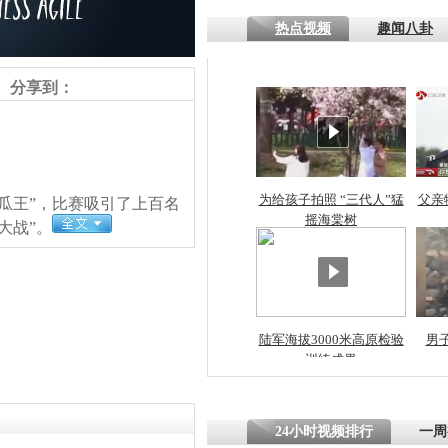
热点视频
趣闻八卦
四川一精神
病发持大锤
分享到：
探访传承四
俗：近万民
英省亲送行
为给孩子拍照 “三代人”猛
父亲
瓜王”，比赛吸引了上百名
摇海棠树
大战”。
小伙骑车逆
崩溃 网上
因
陆军海拔3000米高原检验
男
训练成果
四川兴文苗
责任编辑：【
李季
】
度苗族花山
24小时视频排行
一周