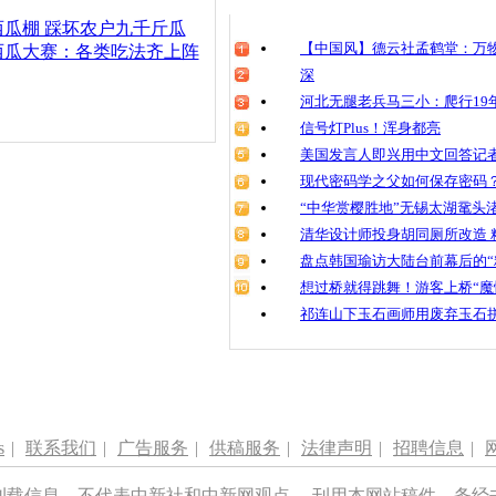
清明祭英烈
瓜棚 踩坏农户九千斤瓜
魂
【中国风】德云社孟鹤堂：万物
西瓜大赛：各类吃法齐上阵
深
河北无腿老兵马三小：爬行19年
信号灯Plus！浑身都亮
贵州榕江侗
瓜大战”
美国发言人即兴用中文回答记
现代密码学之父如何保存密码
“中华赏樱胜地”无锡太湖鼋头
清华设计师投身胡同厕所改造 
盘点韩国瑜访大陆台前幕后的“
想过桥就得跳舞！游客上桥“魔
祁连山下玉石画师用废弃玉石
s
|
联系我们
|
广告服务
|
供稿服务
|
法律声明
|
招聘信息
|
刊载信息，不代表中新社和中新网观点。 刊用本网站稿件，务经