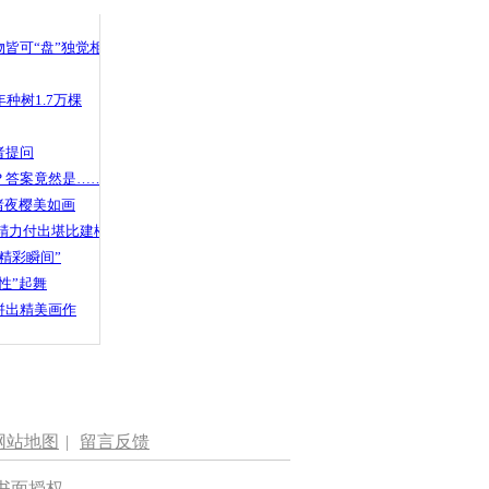
 哀思悼忠
皆可“盘”独觉相声
种树1.7万棵
族上演“西
者提问
？答案竟然是……
渚夜樱美如画
精力付出堪比建楼
精彩瞬间”
性”起舞
拼出精美画作
网站地图
|
留言反馈
书面授权。