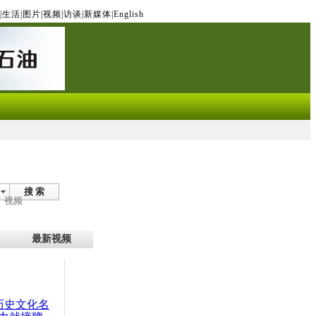
|
生活
|
图片
|
视频
|
访谈
|
新媒体
|
English
搜 索
视频
最新视频
：历史文化名