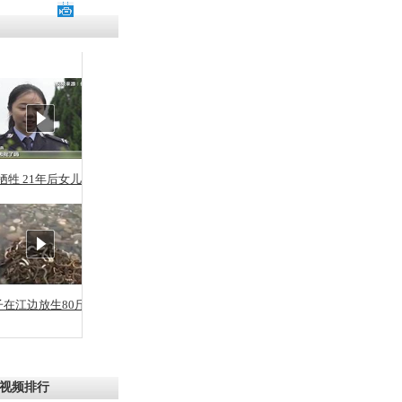
残疾男子因
砸银行
千年传统习
众为娥皇女
牺牲 21年后女儿从警
行被查情绪
回答崩溃原
子在江边放生80斤蛇
乡上万人欢
节
视频排行