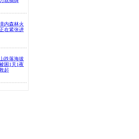
力就摘牌
境内森林火
正在紧张进
山跌落海拔
崖被困1天1夜
救起
火车去卖菜
买下
把道路让
突发疾病交