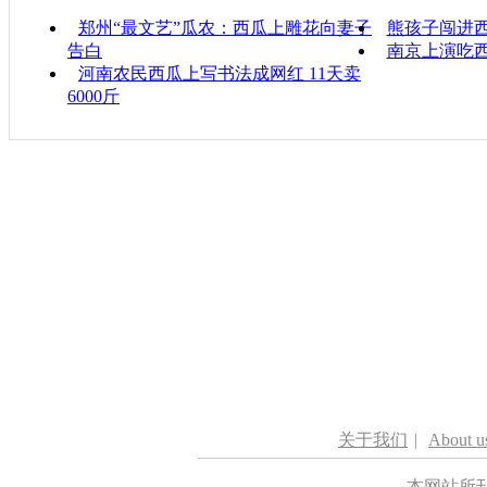
郑州“最文艺”瓜农：西瓜上雕花向妻子
熊孩子闯进西
告白
南京上演吃
河南农民西瓜上写书法成网红 11天卖
6000斤
关于我们
|
About u
本网站所