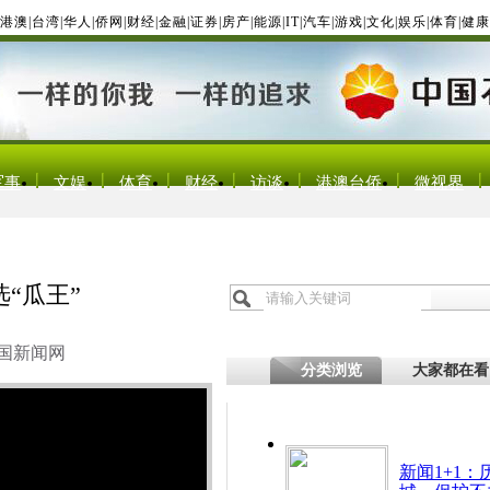
港澳
|
台湾
|
华人
|
侨网
|
财经
|
金融
|
证券
|
房产
|
能源
|
IT
|
汽车
|
游戏
|
文化
|
娱乐
|
体育
|
健康
军事
文娱
体育
财经
访谈
港澳台侨
微视界
“瓜王”
国新闻网
分类浏览
大家都在看
新闻1+1