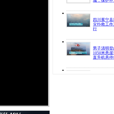
城，保护不
四川冕宁县
灾扑救工作
行
男子清明登
1050米悬
直升机悬停
九旬老人挤
乘务员全部
“所有车辆
开！”儿童
警急速救助