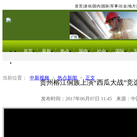
首页
|
滚动
|
国内
|
国际
|
军事
|
社会
|
地方
|
首页
最新
热点
国内
社会
国际
东北亚电视网
当前位置：
中新视频
>
热点新闻
>
正文
贵州榕江侗族上演“西瓜大战”竞选
发布时间：2017年06月07日 11:45
来源：中