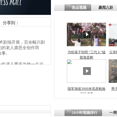
热点视频
趣闻八卦
四川一精神
病发持大锤
分享到：
探访传承四
术剧场开展，百余幅川剧
俗：近万民
旬的老人龚思全创作而
英省亲送行
为给孩子拍照 “三代人”猛
父亲
故事。
摇海棠树
一年进入重庆当地一个川
小伙骑车逆
作，将川剧人物的一颦一
崩溃 网上
形象和脸谱来自经典川剧
因
》、《金子》、《别洞观
陆军海拔3000米高原检验
男
训练成果
四川兴文苗
度苗族花山
24小时视频排行
一周