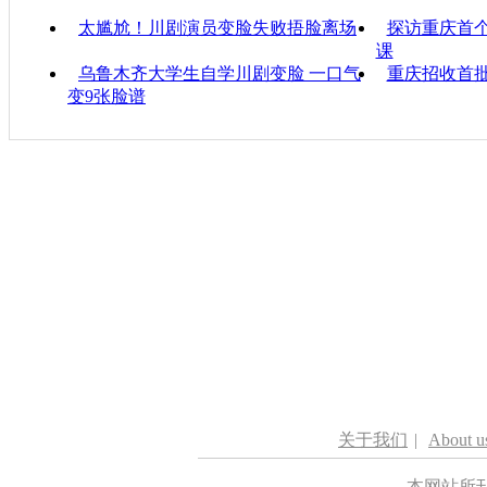
分类名称：
热点新闻
太尴尬！川剧演员变脸失败捂脸离场
探访重庆首个
课
乌鲁木齐大学生自学川剧变脸 一口气
重庆招收首
变9张脸谱
关于我们
|
About u
本网站所