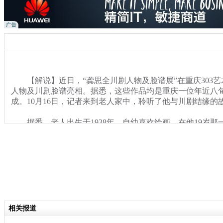
【解说】近日，“龚思全川剧人物及脸谱展”在重庆303艺
人物及川剧脸谱亮相。据悉，这些作品均是重庆一位年近八
成。10月16日，记者来到老人家中，聆听了他与川剧结缘的
据悉，老人出生于1938年，自幼喜欢绘画，在他19岁那
剧团从事舞台美术工作，从此便长期坚持舞台速写和国画创
笑和各式各样的川剧脸谱记录在画中。其中，大部分的人物
剧目，包括《秋江》、《迎贤店》、《柳荫记》、《白蛇传
景》以及《卧虎令》等。
关键词：重庆 老人 川剧 人物
相关报道