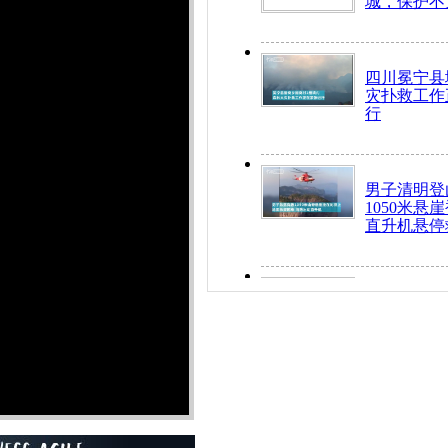
城，保护不
四川冕宁县
灾扑救工作
行
男子清明登
1050米悬
直升机悬停
九旬老人挤
乘务员全部
“所有车辆
开！”儿童
警急速救助