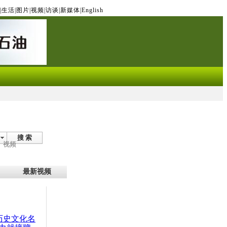
|
生活
|
图片
|
视频
|
访谈
|
新媒体
|
English
搜 索
视频
最新视频
：历史文化名