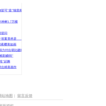
 哀思悼忠
皆可“盘”独觉相声
种树1.7万棵
剧脸谱上千
者提问
？答案竟然是……
渚夜樱美如画
精力付出堪比建楼
精彩瞬间”
性”起舞
拼出精美画作
网站地图
|
留言反馈
书面授权。