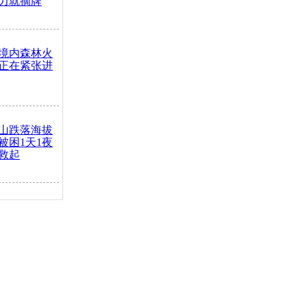
力就摘牌
境内森林火
正在紧张进
山跌落海拔
崖被困1天1夜
救起
火车去卖菜
买下
把道路让
突发疾病交