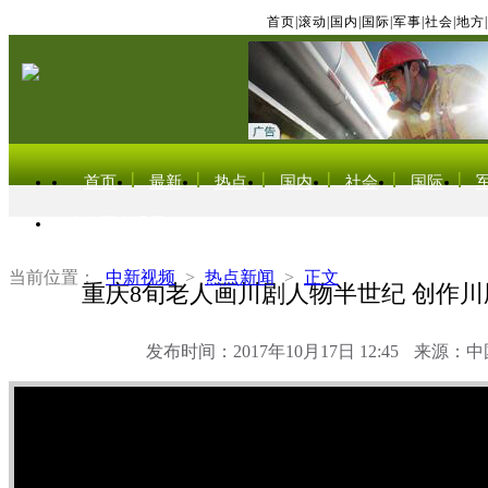
首页
|
滚动
|
国内
|
国际
|
军事
|
社会
|
地方
|
首页
最新
热点
国内
社会
国际
东北亚电视网
当前位置：
中新视频
>
热点新闻
>
正文
重庆8旬老人画川剧人物半世纪 创作
发布时间：2017年10月17日 12:45
来源：中