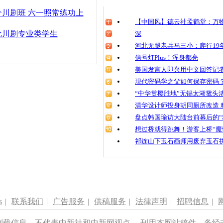
清明祭英烈
川剧班 六一照常练功上
魂
【中国风】德云社孟鹤堂：万物
责任编辑：【
李季
】
批川剧专业类学生
深
河北无腿老兵马三小：爬行19年
信号灯Plus！浑身都亮
老人创作川
幅
美国发言人即兴用中文回答记
现代密码学之父如何保存密码
“中华赏樱胜地”无锡太湖鼋头
清华设计师投身胡同厕所改造 
盘点韩国瑜访大陆台前幕后的“
想过桥就得跳舞！游客上桥“魔
祁连山下玉石画师用废弃玉石
s
|
联系我们
|
广告服务
|
供稿服务
|
法律声明
|
招聘信息
|
刊载信息，不代表中新社和中新网观点。 刊用本网站稿件，务经