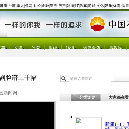
港澳
|
台湾
|
华人
|
侨网
|
财经
|
金融
|
证券
|
房产
|
能源
|
IT
|
汽车
|
游戏
|
文化
|
娱乐
|
体育
|
健康
军事
文娱
体育
财经
访谈
港澳台侨
微视界
川剧脸谱上千幅
国新闻网
分类浏览
大家都在看
新闻1+1