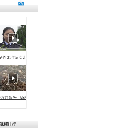
残疾男子因
砸银行
千年传统习
众为娥皇女
牺牲 21年后女儿从警
行被查情绪
回答崩溃原
子在江边放生80斤蛇
乡上万人欢
节
视频排行