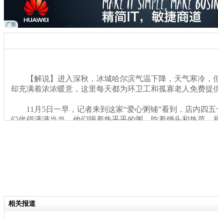
【解说】进入深秋，冰城哈尔滨气温下降，天气寒冷，但当
却充满着浓浓暖意，这里每天都为环卫工和孤寡老人免费提
11月5日一早，记者来到这家“爱心粥铺”看到，店内四五
们坐得满满当当，他们喝着热乎乎的粥，吃着馒头和热菜，
在忙碌着为他们炒菜、盛粥、洗碗。与此同时，还有一波接
续来店用餐。
关键词：哈尔滨 爱心粥铺 免费
分类名称：
热点新闻
相关报道