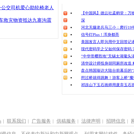
责任编辑：【
卢岩
】
清明祭英烈
一公交司机爱心助轮椅老人
魂
【中国风】德云社孟鹤堂：万物
3车救灾物资抵达九寨沟震
深
河北无腿老兵马三小：爬行19年
信号灯Plus！浑身都亮
哈尔滨“爱
开放
美国发言人即兴用中文回答记
现代密码学之父如何保存密码
“中华赏樱胜地”无锡太湖鼋头
清华设计师投身胡同厕所改造 
盘点韩国瑜访大陆台前幕后的“
想过桥就得跳舞！游客上桥“魔
祁连山下玉石画师用废弃玉石
s
|
联系我们
|
广告服务
|
供稿服务
|
法律声明
|
招聘信息
|
刊载信息，不代表中新社和中新网观点。 刊用本网站稿件，务经