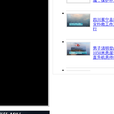
城，保护不
四川冕宁县
灾扑救工作
行
男子清明登
1050米悬
直升机悬停
九旬老人挤
乘务员全部
“所有车辆
开！”儿童
警急速救助