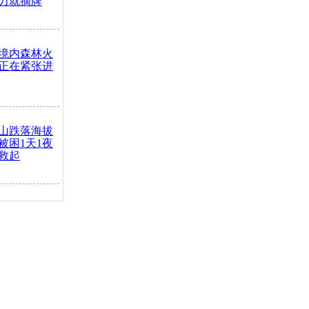
力就摘牌
境内森林火
正在紧张进
山跌落海拔
崖被困1天1夜
救起
火车去卖菜
买下
把道路让
突发疾病交