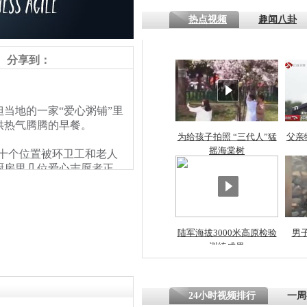
热点视频
趣闻八卦
四川一精神
病发持大锤
分享到：
探访传承四
地的一家“爱心粥铺”里
俗：近万民
供热气腾腾的早餐。
英省亲送行
为给孩子拍照 “三代人”猛
父亲
摇海棠树
十个位置被环卫工和老人
厨房里几位爱心志愿者正
小伙骑车逆
一波的环卫工和老人们陆
崩溃 网上
因
陆军海拔3000米高原检验
男
训练成果
四川兴文苗
度苗族花山
24小时视频排行
一周