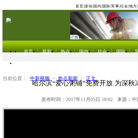
首页
|
滚动
|
国内
|
国际
|
军事
|
社会
|
地方
|
首页
最新
热点
国内
社会
国际
东北亚电视网
当前位置：
中新视频
>
热点新闻
>
正文
哈尔滨“爱心粥铺”免费开放 为深秋
发布时间：2017年11月05日 18:02
来源：中