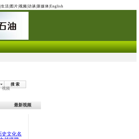
|
生活
|
图片
|
视频
|
访谈
|
新媒体
|
English
搜 索
视频
最新视频
：历史文化名