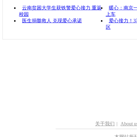
云南贫困大学生获铁警爱心接力 重返
暖心：南京
校园
上车
医生捐髓救人 兑现爱心承诺
爱心接力！
区
关于我们
|
About u
本网站所