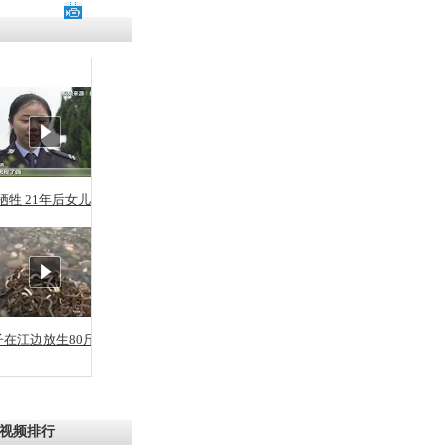
残疾男子因
砸银行
千年传统习
众为娥皇女
牺牲 21年后女儿从警
行被查情绪
回答崩溃原
子在江边放生80斤蛇
乡上万人欢
节
视频排行