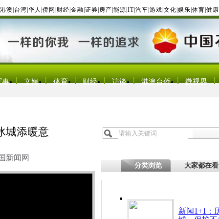
港澳
|
台湾
|
华人
|
侨网
|
财经
|
金融
|
证券
|
房产
|
能源
|
IT
|
汽车
|
游戏
|
文化
|
娱乐
|
体育
|
健康
军事
文娱
体育
财经
访谈
港澳台侨
微视界
冰城添暖意
国新闻网
分类浏览
大家都在看
新闻1+1