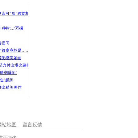
 哀思悼忠
皆可“盘”独觉相声
种树1.7万棵
心粥铺”免费
者提问
？答案竟然是……
渚夜樱美如画
精力付出堪比建楼
精彩瞬间”
性”起舞
拼出精美画作
网站地图
|
留言反馈
书面授权。