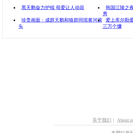
黑天鹅奋力护犊 母爱让人动容
韩国江陵之
秀
珍贵画面：成群天鹅和狼群同现黄河源
爱上库尔勒爱
头
三万个馕
关于我们
|
About u
本网站所