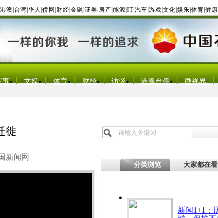
港澳
|
台湾
|
华人
|
侨网
|
财经
|
金融
|
证券
|
房产
|
能源
|
IT
|
汽车
|
游戏
|
文化
|
娱乐
|
体育
|
健康
军事
文娱
体育
财经
访谈
港澳台侨
微视界
迁徙
国新闻网
分类浏览
大家都在看
新闻1+1