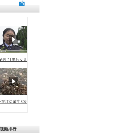
残疾男子因
砸银行
千年传统习
众为娥皇女
牺牲 21年后女儿从警
行被查情绪
回答崩溃原
子在江边放生80斤蛇
乡上万人欢
节
视频排行