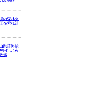
力就摘牌
境内森林火
正在紧张进
山跌落海拔
崖被困1天1夜
救起
火车去卖菜
买下
把道路让
突发疾病交