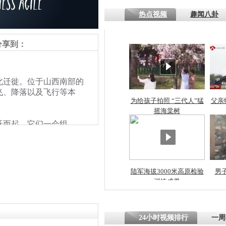
热点视频
趣闻八卦
四川一精神
病发持大锤
分享到：
探访传承四
迁徙。位于山西南部的
俗：近万民
飞、降落以及飞行等本
英省亲送行
为给孩子拍照 “三代人”猛
父亲
摇海棠树
而起，它们一会组
小伙骑车逆
。湖面上和岸上栖息的天鹅
崩溃 网上
因
陆军海拔3000米高原检验
男
训练成果
四川兴文苗
度苗族花山
24小时视频排行
一周