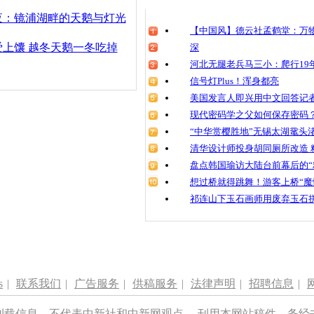
责任编辑：【
李雨昕
】
清明祭英烈
夜：镜浦湖畔的天鹅与灯光
魂
【中国风】德云社孟鹤堂：万物
上馕 越冬天鹅一冬吃掉
深
河北无腿老兵马三小：爬行19年
信号灯Plus！浑身都亮
大天鹅空中
徙
美国发言人即兴用中文回答记
现代密码学之父如何保存密码
“中华赏樱胜地”无锡太湖鼋头
清华设计师投身胡同厕所改造 
盘点韩国瑜访大陆台前幕后的“
想过桥就得跳舞！游客上桥“魔
祁连山下玉石画师用废弃玉石
s
|
联系我们
|
广告服务
|
供稿服务
|
法律声明
|
招聘信息
|
刊载信息，不代表中新社和中新网观点。 刊用本网站稿件，务经