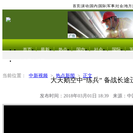
首页
|
滚动
|
国内
|
国际
|
军事
|
社会
|
地方
|
首页
最新
热点
国内
社会
国际
东北亚电视网
当前位置：
中新视频
>
热点新闻
>
正文
大天鹅空中“练兵” 备战长途
发布时间：2018年03月01日 18:39
来源：中