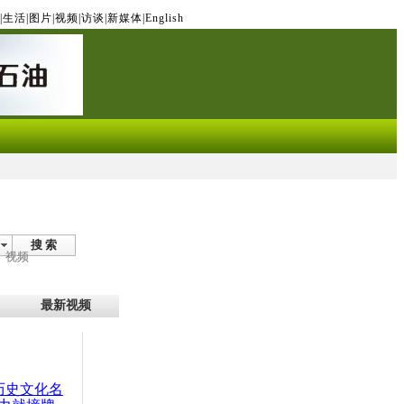
|
生活
|
图片
|
视频
|
访谈
|
新媒体
|
English
搜 索
视频
最新视频
：历史文化名