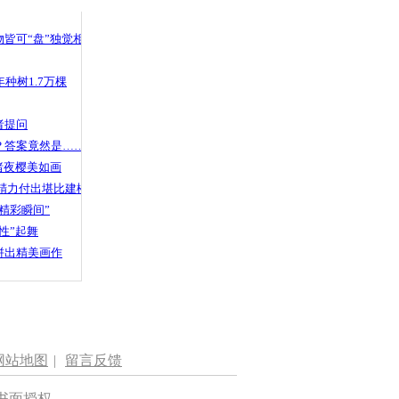
 哀思悼忠
皆可“盘”独觉相声
种树1.7万棵
练兵备战迁
者提问
？答案竟然是……
渚夜樱美如画
精力付出堪比建楼
精彩瞬间”
性”起舞
拼出精美画作
网站地图
|
留言反馈
书面授权。