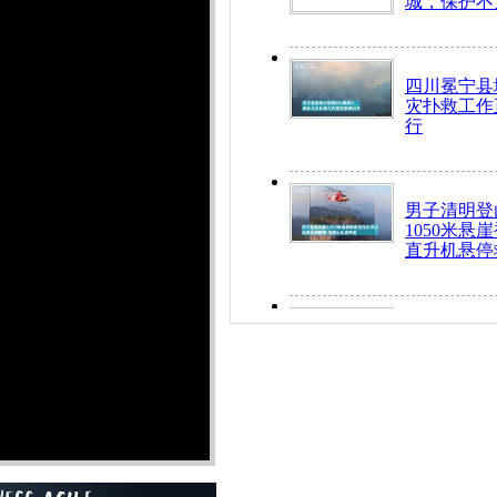
城，保护不
四川冕宁县
灾扑救工作
行
男子清明登
1050米悬
直升机悬停
九旬老人挤
乘务员全部
“所有车辆
开！”儿童
警急速救助