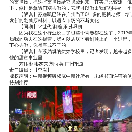
的支撑物，把这些支撑物给它隐藏起来，其实是比较难。像
下，像也是拿我们糖去做的，它就可以做出我们想要的一个
【解说】苏鼎凯已经在广州当了6年多的翻糖老师，培训
发新的翻糖原材料，以适应市场的不断变化。
【同期】“Z世代”翻糖师 苏鼎凯
因为我在这个行业说白了也整个青春都在这了，2013年
后我的功夫在这摆着，我可以从底下看到顶上的一个过程，
下心去做，你是完成不了的。
【解说】在苏鼎凯的烘焙学校里，记者发现，越来越多的“
他的甜蜜事业里。
方伟彬 韦杰夫 刘诗英 广州报道
责任编辑：【李岩】
版权声明：中新视频版权属中新社所有，未经书面许可的使
特别推荐