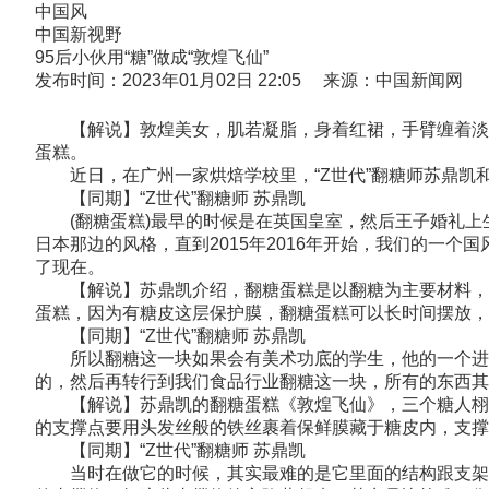
中国风
中国新视野
95后小伙用“糖”做成“敦煌飞仙”
发布时间：2023年01月02日 22:05 来源：中国新闻网
【解说】敦煌美女，肌若凝脂，身着红裙，手臂缠着淡绿
蛋糕。
近日，在广州一家烘焙学校里，“Z世代”翻糖师苏鼎凯
【同期】“Z世代”翻糖师 苏鼎凯
(翻糖蛋糕)最早的时候是在英国皇室，然后王子婚礼上生
日本那边的风格，直到2015年2016年开始，我们的一
了现在。
【解说】苏鼎凯介绍，翻糖蛋糕是以翻糖为主要材料，代
蛋糕，因为有糖皮这层保护膜，翻糖蛋糕可以长时间摆放，
【同期】“Z世代”翻糖师 苏鼎凯
所以翻糖这一块如果会有美术功底的学生，他的一个进展
的，然后再转行到我们食品行业翻糖这一块，所有的东西其
【解说】苏鼎凯的翻糖蛋糕《敦煌飞仙》，三个糖人栩栩
的支撑点要用头发丝般的铁丝裹着保鲜膜藏于糖皮内，支撑
【同期】“Z世代”翻糖师 苏鼎凯
当时在做它的时候，其实最难的是它里面的结构跟支架，