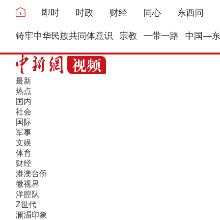
即时
时政
财经
同心
东西问
铸牢中华民族共同体意识
宗教
一带一路
中国—
最新
热点
国内
社会
国际
军事
文娱
体育
财经
港澳台侨
微视界
洋腔队
Z世代
澜湄印象