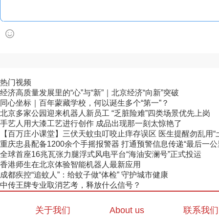
热门视频
经济高质量发展里的“心”与“新”｜北京经济“向新”突破
同心坐标｜百年蒙藏学校，何以诞生多个“第一”？
北京多家公园迎来机器人新员工 “乏脏险难”四类场景优先上岗
手艺人用大漆工艺进行创作 成品出现那一刻太惊艳了
【百万庄小课堂】三伏天蚊虫叮咬止痒存误区 医生提醒勿乱用“
重庆忠县配备1200余个手摇报警器 打通预警信息传递“最后一公
全球首座16兆瓦张力腿浮式风电平台“海油安澜号”正式投运
香港师生在北京体验智能机器人最新应用
成都疾控“追蚊人”：给蚊子做“体检” 守护城市健康
中传王牌专业取消艺考，释放什么信号？
关于我们
About us
联系我们