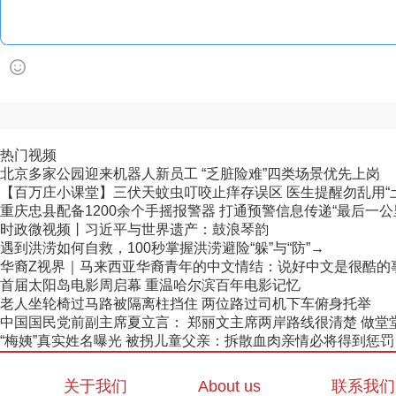
热门视频
北京多家公园迎来机器人新员工 “乏脏险难”四类场景优先上岗
【百万庄小课堂】三伏天蚊虫叮咬止痒存误区 医生提醒勿乱用“
重庆忠县配备1200余个手摇报警器 打通预警信息传递“最后一公
时政微视频丨习近平与世界遗产：鼓浪琴韵
遇到洪涝如何自救，100秒掌握洪涝避险“躲”与“防”→
华裔Z视界｜马来西亚华裔青年的中文情结：说好中文是很酷的
首届太阳岛电影周启幕 重温哈尔滨百年电影记忆
老人坐轮椅过马路被隔离柱挡住 两位路过司机下车俯身托举
中国国民党前副主席夏立言： 郑丽文主席两岸路线很清楚 做堂堂正
“梅姨”真实姓名曝光 被拐儿童父亲：拆散血肉亲情必将得到惩罚
关于我们
About us
联系我们