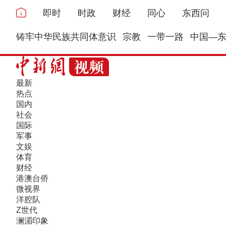
即时
时政
财经
同心
东西问
铸牢中华民族共同体意识
宗教
一带一路
中国—
最新
热点
国内
社会
国际
军事
文娱
体育
财经
港澳台侨
微视界
洋腔队
Z世代
澜湄印象