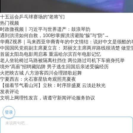
十五运会乒乓球赛场的“老将”们
热门视频
时政微视频丨习近平与世界遗产：鼓浪琴韵
遇到洪涝如何自救，100秒掌握洪涝避险“躲”与“防”→
华裔Z视界｜马来西亚华裔青年的中文情结：说好中文是很酷的
中国国民党前副主席夏立言： 郑丽文主席两岸路线很清楚 做堂堂正
首届太阳岛电影周启幕 重温哈尔滨百年电影记忆
老人坐轮椅过马路被隔离柱挡住 两位路过司机下车俯身托举
境外“高薪”招聘藏陷阱 男子逃生回国后亲述受骗经历
火把映古城 八方游客四川会理踏歌起舞
宁夏西吉：火石寨星轨奇观照亮夏夜
【循着节气看山河】立秋：时序辞盛夏 云淡赴秋光
发表评论
文明上网理性发言，请遵守新闻评论服务协议
登录