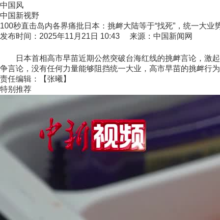
中国风
中国新视野
100秒直击岛内各界痛批日本：挑衅大陆等于“找死”，统一大业
发布时间：2025年11月21日 10:43 来源：中国新闻网
日本首相高市早苗近期公然突破台海红线的挑衅言论，激起岛
争言论，没有任何力量能够阻挡统一大业，高市早苗的挑衅行为是
责任编辑：【张曦】
特别推荐