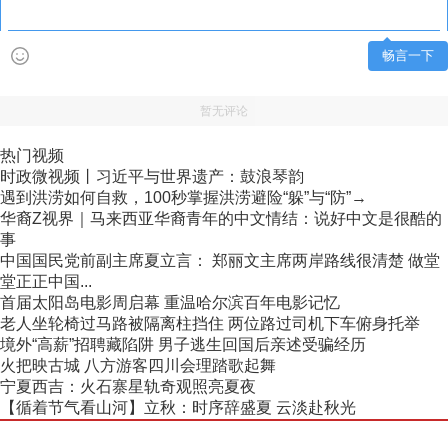
畅言一下
暂无评论
热门视频
时政微视频丨习近平与世界遗产：鼓浪琴韵
遇到洪涝如何自救，100秒掌握洪涝避险“躲”与“防”→
华裔Z视界｜马来西亚华裔青年的中文情结：说好中文是很酷的
事
中国国民党前副主席夏立言： 郑丽文主席两岸路线很清楚 做堂
堂正正中国...
首届太阳岛电影周启幕 重温哈尔滨百年电影记忆
老人坐轮椅过马路被隔离柱挡住 两位路过司机下车俯身托举
境外“高薪”招聘藏陷阱 男子逃生回国后亲述受骗经历
火把映古城 八方游客四川会理踏歌起舞
宁夏西吉：火石寨星轨奇观照亮夏夜
【循着节气看山河】立秋：时序辞盛夏 云淡赴秋光