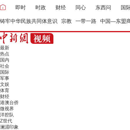
即时
时政
财经
同心
东西问
国
铸牢中华民族共同体意识
宗教
一带一路
中国—东盟
最新
热点
国内
社会
国际
军事
文娱
体育
财经
港澳台侨
微视界
洋腔队
Z世代
澜湄印象