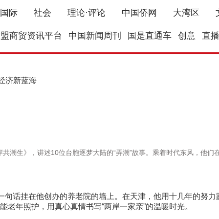
国际
社会
理论·评论
中国侨网
大湾区
东盟商贸资讯平台
中国新闻周刊
国是直通车
创意
直
发经济新蓝海
潮生》，讲述10位台胞逐梦大陆的“弄潮”故事。乘着时代东风，他们
一句话挂在他创办的养老院的墙上。在天津，他用十几年的努力
能老年照护，用真心真情书写“两岸一家亲”的温暖时光。