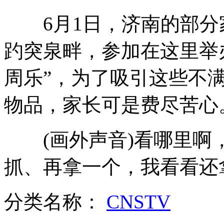
6月1日，济南的部分
河北顺平县85个村庄遭冰雹袭击
趵突泉畔，参加在这里举
周乐”，为了吸引这些不
世界第一胖猫:9岁猫咪重达15公斤
物品，家长可是费尽苦心
5名同系毕业生5年生出5对龙凤胎
(画外声音)看哪里啊
抓、再拿一个，我看看还
日本东京附近海域可能发生8级地震
分类名称：
CNSTV