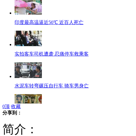
印度最高温逼近50℃ 近百人死亡
实拍客车司机遭袭 忍痛停车救乘客
水泥车转弯碾压自行车 骑车男身亡
0
顶
收藏
分享到：
绍兴公办幼儿园学将实行全免费
简介：