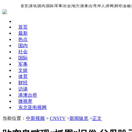
首页
|
滚动
|
国内
|
国际
|
军事
|
社会
|
地方
|
港澳
|
台湾
|
华人
|
侨网
|
财经
|
金融
|
首页
最新
热点
国内
社会
国际
军事
文娱
体育
财经
访谈
港澳台侨
微视界
东北亚电视网
当前位置：
中新视频
>
CNSTV
>
新闻纵览
>
正文