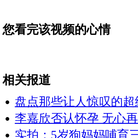
高富帅携11辆宝马大学求婚后留垃圾
山西运城恶犬咬伤多人 警民合力深夜将其击毙
您看完该视频的心情
女孩北京地铁殴打老人 痛下狠手拳打脚踢
相关报道
无痛分娩是否安全 医生回应
盘点那些让人惊叹的超
外交部：反对强权政治霸凌主义
李嘉欣否认怀孕 无心
外交部：有关国家言论片面不公正
实拍：5岁狗妈妈哺育