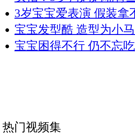
3岁宝宝爱表演 假装拿
安徽一实载49人客车翻车
宝宝发型酷 造型为小马
宝宝困得不行 仍不忘
走！跟着总书记去植树
消防员救轻生者
花炮节热闹非凡
减压"枕头大战"
纽约上演“枕头大战”
热门视频集
司机酒驾遇交警 急速倒车逃窜