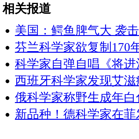
相关报道
安徽一实载49人客车翻车
美国：鳄鱼脾气大 袭
芬兰科学家欲复制170
走！跟着总书记去植树
科学家自弹自唱《将进
消防员救轻生者
花炮节热闹非凡
减压"枕头大战"
西班牙科学家发现艾滋
俄科学家称野生成年白
纽约上演“枕头大战”
新品种！德科学家在菲
司机酒驾遇交警 急速倒车逃窜