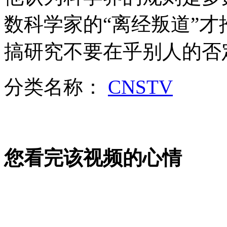
十几箱零钱买轿车 数钱数到手抽筋
数科学家的“离经叛道”
山西运城恶犬咬伤多人 警民合力深夜将其击毙
搞研究不要在乎别人的否
分类名称：
CNSTV
女孩北京地铁殴打老人 痛下狠手拳打脚踢
无痛分娩是否安全 医生回应
您看完该视频的心情
外交部：反对强权政治霸凌主义
外交部：有关国家言论片面不公正