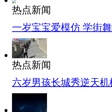
热点新闻
一岁宝宝爱模仿 学街
热点新闻
六岁男孩长城秀逆天机