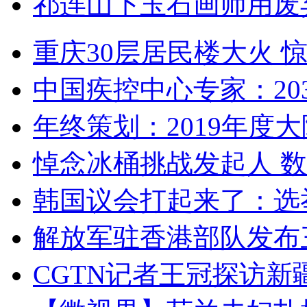
祁连山下玉石画师用废
重庆30层居民楼大火
中国疾控中心专家：203
年终策划：2019年度大陆
悼念冰桶挑战发起人 数百
韩国议会打起来了：选举
解放军驻香港部队发布三
CGTN记者王冠探访新疆