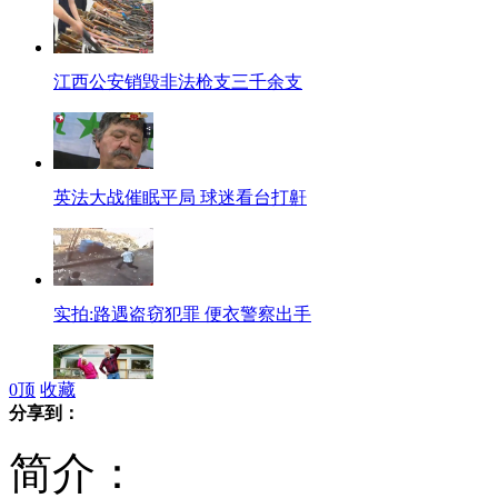
江西公安销毁非法枪支三千余支
英法大战催眠平局 球迷看台打鼾
实拍:路遇盗窃犯罪 便衣警察出手
0
顶
收藏
分享到：
瑞典发言人全民轮值 一人可做一周
简介：