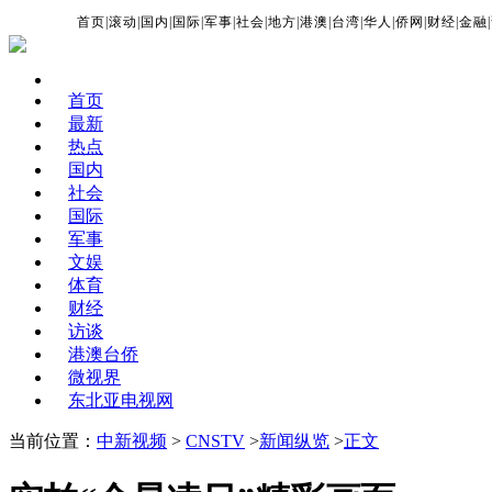
首页
|
滚动
|
国内
|
国际
|
军事
|
社会
|
地方
|
港澳
|
台湾
|
华人
|
侨网
|
财经
|
金融
|
首页
最新
热点
国内
社会
国际
军事
文娱
体育
财经
访谈
港澳台侨
微视界
东北亚电视网
当前位置：
中新视频
>
CNSTV
>
新闻纵览
>
正文