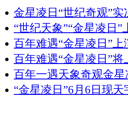
金星凌日“世纪奇观”实
安徽一实载49人客车翻车
“世纪天象”“金星凌日”
百年难遇“金星凌日”上演
走！跟着总书记去植树
百年难遇“金星凌日”将
消防员救轻生者
花炮节热闹非凡
减压"枕头大战"
百年一遇天象奇观金星
“金星凌日”6月6日现
纽约上演“枕头大战”
司机酒驾遇交警 急速倒车逃窜