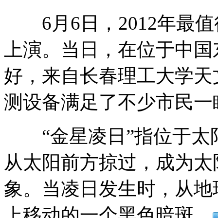
6月6日，2012年最值
美国小伙箱里装女友进出公寓
上演。当日，在位于中国
好，来自长春理工大学天
韩突然军方演习 称为报复朝挑衅
测设备满足了不少市民一
文章马伊琍等明星组团看欧洲杯
“金星凌日”指位于太
从太阳前方掠过，成为太
蛟龙号载人潜水器因天气原因推迟
象。当凌日发生时，从地
上移动的一个黑色暗斑。