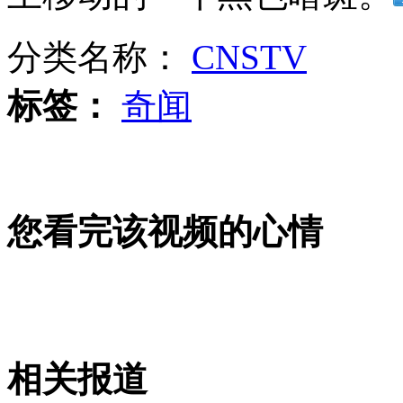
暴雨袭台湾中南部 山崩致4人被埋
分类名称：
CNSTV
山西运城恶犬咬伤多人 警民合力深夜将其击毙
标签：
奇闻
女孩北京地铁殴打老人 痛下狠手拳打脚踢
您看完该视频的心情
无痛分娩是否安全 医生回应
外交部：反对强权政治霸凌主义
外交部：有关国家言论片面不公正
相关报道