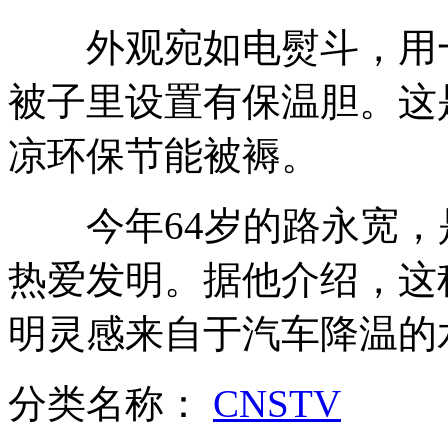
外观宛如电熨斗，用一
高三最后一课 师生动情告别
被子里设置有保温胆。这
凉环保节能被褥。
高端水"依云"再度被查有问题
今年64岁的路永宽，
倒背溺水儿童奔跑 跑赢死神
热爱发明。据他介绍，这
明灵感来自于汽车降温的
90后高离职率的“罪”与“罚”
分类名称：
CNSTV