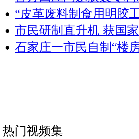
“皮革废料制食用明胶
安徽一实载49人客车翻车
市民研制直升机 获国
石家庄一市民自制“楼
走！跟着总书记去植树
消防员救轻生者
花炮节热闹非凡
减压"枕头大战"
纽约上演“枕头大战”
热门视频集
司机酒驾遇交警 急速倒车逃窜