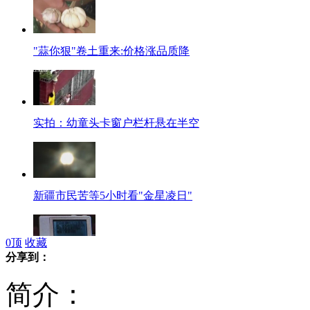
"蒜你狠"卷土重来:价格涨品质降
实拍：幼童头卡窗户栏杆悬在半空
新疆市民苦等5小时看"金星凌日"
0
顶
收藏
分享到：
高考作弊器材网上热卖
简介：