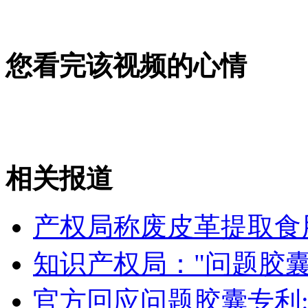
美国传统跳蛙大赛：人比蛙累
山西运城恶犬咬伤多人 警民合力深夜将其击毙
您看完该视频的心情
女孩北京地铁殴打老人 痛下狠手拳打脚踢
相关报道
无痛分娩是否安全 医生回应
产权局称废皮革提取食
外交部：反对强权政治霸凌主义
知识产权局："问题胶
外交部：有关国家言论片面不公正
官方回应问题胶囊专利