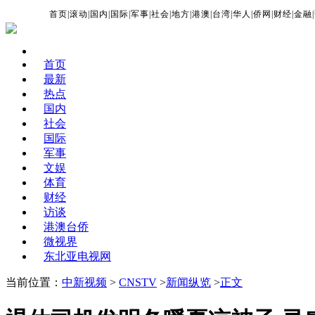
首页
|
滚动
|
国内
|
国际
|
军事
|
社会
|
地方
|
港澳
|
台湾
|
华人
|
侨网
|
财经
|
金融
|
首页
最新
热点
国内
社会
国际
军事
文娱
体育
财经
访谈
港澳台侨
微视界
东北亚电视网
当前位置：
中新视频
>
CNSTV
>
新闻纵览
>
正文