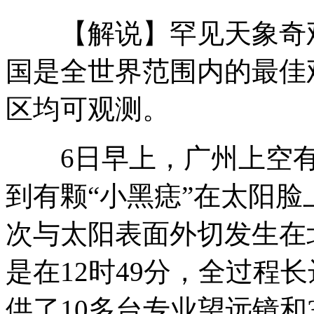
【解说】罕见天象奇观
病情惹流言 陶子网络报平安
国是全世界范围内的最佳
区均可观测。
韩国偶像版权收入三甲曝光
6日早上，广州上空有
探访山西被拐妇女遗留儿童的生活
到有颗“小黑痣”在太阳
次与太阳表面外切发生在
传港产益力多丰胸抗癌 内地客抢购
是在12时49分，全过程
供了10多台专业望远镜和