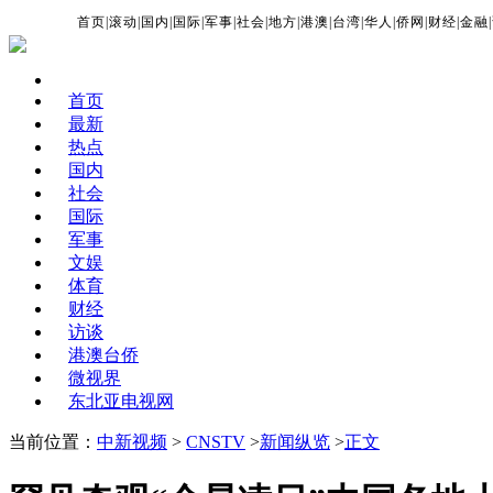
首页
|
滚动
|
国内
|
国际
|
军事
|
社会
|
地方
|
港澳
|
台湾
|
华人
|
侨网
|
财经
|
金融
|
首页
最新
热点
国内
社会
国际
军事
文娱
体育
财经
访谈
港澳台侨
微视界
东北亚电视网
当前位置：
中新视频
>
CNSTV
>
新闻纵览
>
正文