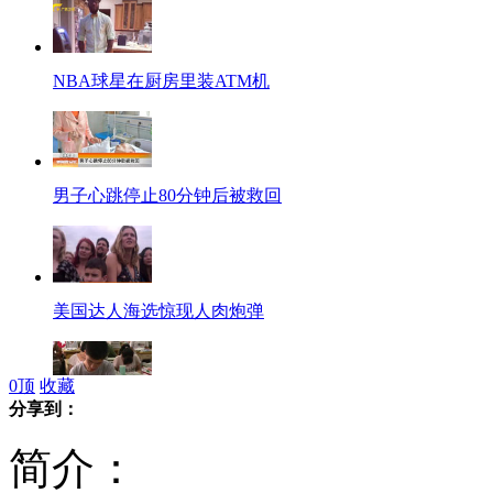
NBA球星在厨房里装ATM机
男子心跳停止80分钟后被救回
美国达人海选惊现人肉炮弹
0
顶
收藏
分享到：
广东高三学生赌球欠债46万
简介：