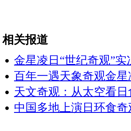
安徽一实载49人客车翻车
相关报道
走！跟着总书记去植树
金星凌日“世纪奇观”实
消防员救轻生者
花炮节热闹非凡
减压"枕头大战"
百年一遇天象奇观金星
天文奇观：从太空看日
纽约上演“枕头大战”
中国多地上演日环食奇
司机酒驾遇交警 急速倒车逃窜