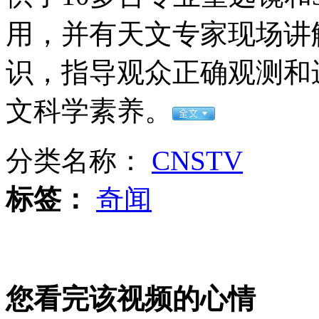
各国预防考试作弊的那些事儿
用，并有天文专家现场讲
山西运城恶犬咬伤多人 警民合力深夜将其击毙
识，指导观众正确观测和
文科学素养。
女孩北京地铁殴打老人 痛下狠手拳打脚踢
分类名称：
CNSTV
无痛分娩是否安全 医生回应
标签：
奇闻
外交部：反对强权政治霸凌主义
外交部：有关国家言论片面不公正
您看完该视频的心情