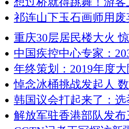
想过桥就得跳舞！游客
祁连山下玉石画师用废
重庆30层居民楼大火
中国疾控中心专家：203
年终策划：2019年度大陆
悼念冰桶挑战发起人 数百
韩国议会打起来了：选举
解放军驻香港部队发布三