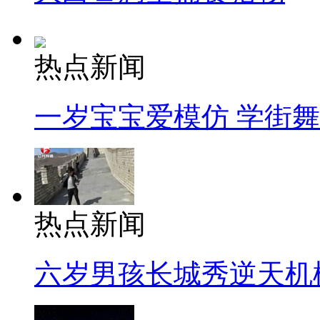
热点新闻
一岁宝宝爱模仿 学街
热点新闻
六岁男孩长城秀逆天机