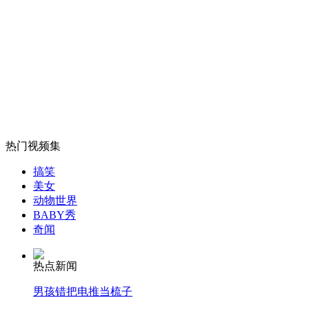
高考现场复读广告丛生 家长难接受
山西运城恶犬咬伤多人 警民合力深夜将其击毙
女孩北京地铁殴打老人 痛下狠手拳打脚踢
热门视频集
搞笑
无痛分娩是否安全 医生回应
美女
动物世界
BABY秀
外交部：反对强权政治霸凌主义
奇闻
热点新闻
外交部：有关国家言论片面不公正
男孩错把电推当梳子