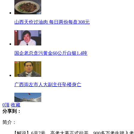
山西天价过油肉 每日两份每盘308元
国企老总贪污黄金60公斤白银1.4吨
广西崇左市人大副主任坠楼身亡
0
顶
收藏
分享到：
央行年内首次降息
简介：
【解说】6月7号，高考大幕正式拉开，900多万考生踏入