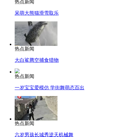
热点新闻
呆萌大熊猫滑雪取乐
热点新闻
大白鲨腾空捕食猎物
热点新闻
一岁宝宝爱模仿 学街舞萌态百出
热点新闻
六岁男孩长城秀逆天机械舞