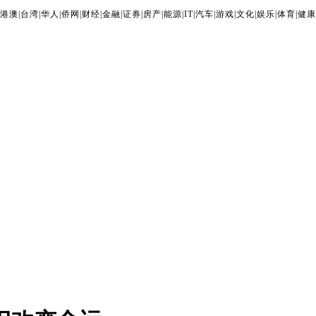
港澳
|
台湾
|
华人
|
侨网
|
财经
|
金融
|
证券
|
房产
|
能源
|
IT
|
汽车
|
游戏
|
文化
|
娱乐
|
体育
|
健康