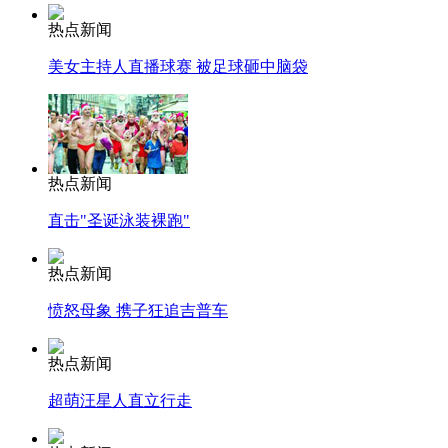
热点新闻
美女主持人直播球赛 被足球砸中脑袋
热点新闻
直击"圣诞泳装裸跑"
热点新闻
愤怒母象 携子狂追吉普车
热点新闻
超萌汪星人直立行走