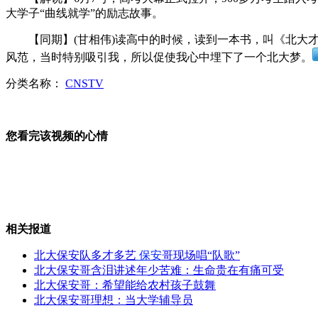
大学子“曲线就学”的励志故事。
"宋朝状元"贴心穿越 为考生送粥
【同期】(甘相伟)读高中的时候，读到一本书，叫《北大才
风范，当时特别吸引我，所以促使我心中埋下了一个北大梦。
分类名称：
CNSTV
有偿送亲戚回家 被当黑车罚八千
您看完该视频的心情
蔡依林勤健身 赞男友锦荣身材好
相关报道
江苏南京83岁老人再战高考
北大保安队多才多艺
保安
哥现场唱“队歌”
北大保安哥含泪讲述年少苦难：生命贵在有痛可受
北大保安哥：希望能给农村孩子鼓舞
北大保安哥理想：当大学辅导员