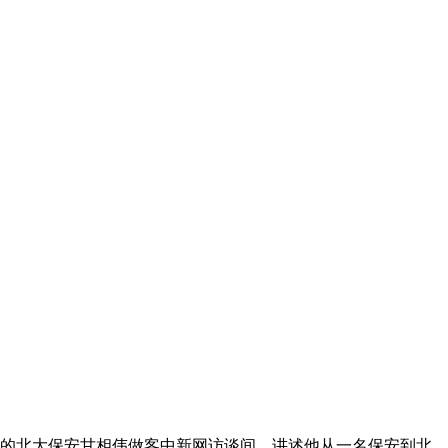
书的北大保安甘相伟做客中新网访谈间，讲述他从一名保安到北