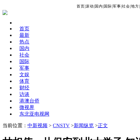
首页
|
滚动
|
国内
|
国际
|
军事
|
社会
|
地方
|
首页
最新
热点
国内
社会
国际
军事
文娱
体育
财经
访谈
港澳台侨
微视界
东北亚电视网
当前位置：
中新视频
>
CNSTV
>
新闻纵览
>
正文