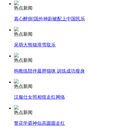
热点新闻
安徽一实载49人客车翻车
真心醉倒!国外神剧被配上中国民乐
热点新闻
呆萌大熊猫滑雪取乐
走！跟着总书记去植树
热点新闻
消防员救轻生者
花炮节热闹非凡
减压"枕头大战"
狗教练陪伴最胖猫咪 训练成功瘦身
热点新闻
汉服仕女照相馆走红网络
纽约上演“枕头大战”
热点新闻
司机酒驾遇交警 急速倒车逃窜
警花学霸神似高圆圆走红