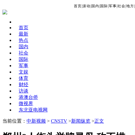
首页
|
滚动
|
国内
|
国际
|
军事
|
社会
|
地方
|
首页
最新
热点
国内
社会
国际
军事
文娱
体育
财经
访谈
港澳台侨
微视界
东北亚电视网
当前位置：
中新视频
>
CNSTV
>
新闻纵览
>
正文