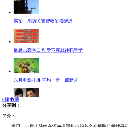
实拍：消防民警智救吊塔醉汉
最励志高考口号:学不死就往死里学
六月电影扎堆 平均一天一部新片
0
顶
收藏
分享到：
众明星高考糗事 杨幂唱歌跑调
简介：
近日，一群人陆续在河南省郑州市的各个交通路口举牌寻母，