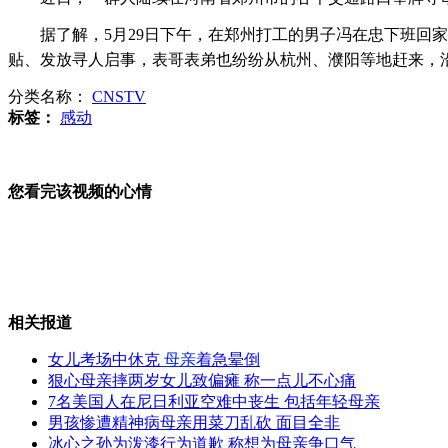
据了解，5月29日下午，在郑州打工的男子冯在忠下班回家
哈尔滨机场现两“炸弹” 吓一大跳
贴、发放寻人启事，表哥表弟也纷纷从杭州、濮阳等地赶来，
分类名称：
CNSTV
标签：
感动
实拍女子轻生跳湖瞬间被民警抱住
您看完该视频的心情
人民币遭恶搞称干爹币 专家称违法
相关报道
日混凝土码头海啸一年后漂至美国
女儿考场中休克
母亲
着急晕倒
狠心母亲摔两岁女儿致偏瘫 称一点儿不心痛
7名美国人在尼日利亚空难中丧生 包括年轻母亲
男孩惨遭精神病母亲用菜刀乱砍 面目全非
冰心之孙为泼漆行为道歉 称想为母亲争口气