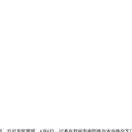
引起市民围观。6月6日，记者在郑州市南阳路与农业路交叉