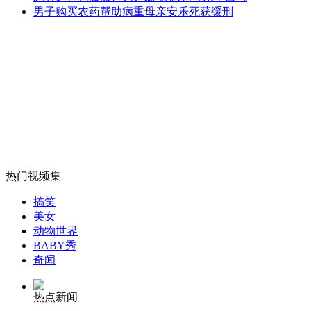
秘鲁一架直升机起飞后神秘失踪
男子购买农药帮助病重母亲安乐死获缓刑
山西运城恶犬咬伤多人 警民合力深夜将其击毙
女孩北京地铁殴打老人 痛下狠手拳打脚踢
热门视频集
无痛分娩是否安全 医生回应
搞笑
美女
外交部：反对强权政治霸凌主义
动物世界
BABY秀
奇闻
外交部：有关国家言论片面不公正
热点新闻