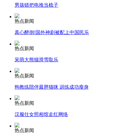
男孩错把电推当梳子
安徽一实载49人客车翻车
热点新闻
真心醉倒!国外神剧被配上中国民乐
热点新闻
走！跟着总书记去植树
呆萌大熊猫滑雪取乐
消防员救轻生者
花炮节热闹非凡
减压"枕头大战"
热点新闻
狗教练陪伴最胖猫咪 训练成功瘦身
热点新闻
纽约上演“枕头大战”
汉服仕女照相馆走红网络
司机酒驾遇交警 急速倒车逃窜
热点新闻