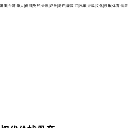
港澳
|
台湾
|
华人
|
侨网
|
财经
|
金融
|
证券
|
房产
|
能源
|
IT
|
汽车
|
游戏
|
文化
|
娱乐
|
体育
|
健康