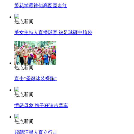
警花学霸神似高圆圆走红
热点新闻
美女主持人直播球赛 被足球砸中脑袋
热点新闻
直击"圣诞泳装裸跑"
热点新闻
愤怒母象 携子狂追吉普车
热点新闻
超萌汪星人直立行走