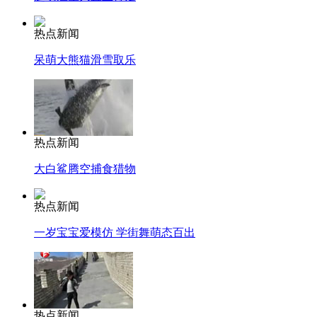
热点新闻
呆萌大熊猫滑雪取乐
热点新闻
大白鲨腾空捕食猎物
热点新闻
一岁宝宝爱模仿 学街舞萌态百出
热点新闻