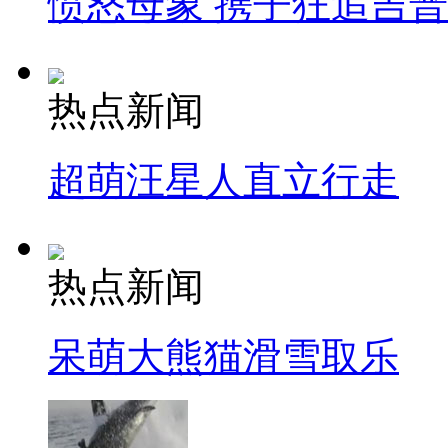
愤怒母象 携子狂追吉
热点新闻
超萌汪星人直立行走
热点新闻
呆萌大熊猫滑雪取乐