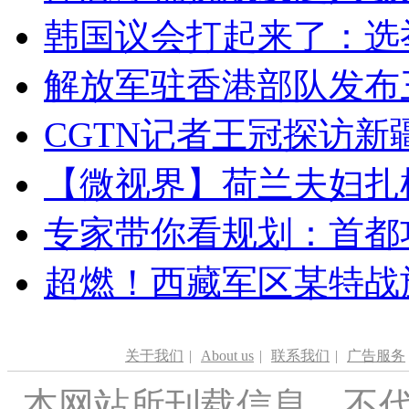
韩国议会打起来了：选举
解放军驻香港部队发布三
CGTN记者王冠探访新疆
【微视界】荷兰夫妇扎根青
专家带你看规划：首都功
超燃！西藏军区某特战
关于我们
|
About us
|
联系我们
|
广告服务
本网站所刊载信息，不代