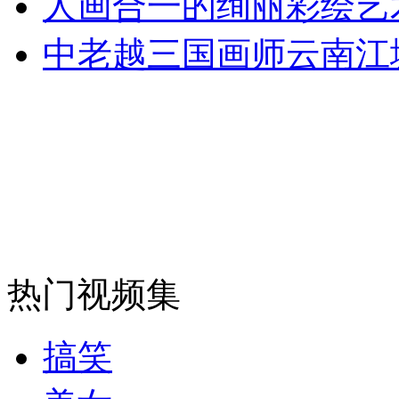
人画合一的绚丽彩绘艺
走！跟着总书记去植树
中老越三国画师云南江
消防员救轻生者
花炮节热闹非凡
减压"枕头大战"
纽约上演“枕头大战”
司机酒驾遇交警 急速倒车逃窜
热门视频集
搞笑