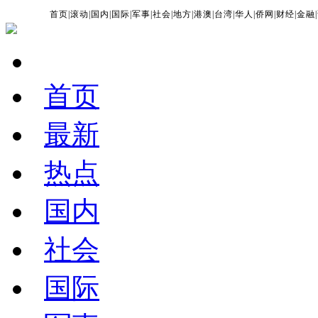
首页
|
滚动
|
国内
|
国际
|
军事
|
社会
|
地方
|
港澳
|
台湾
|
华人
|
侨网
|
财经
|
金融
|
首页
最新
热点
国内
社会
国际