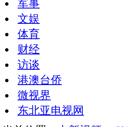
军事
文娱
体育
财经
访谈
港澳台侨
微视界
东北亚电视网