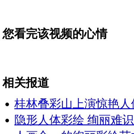
女孩北京地铁殴打老人 痛下狠手拳打脚踢
无痛分娩是否安全 医生回应
您看完该视频的心情
外交部：反对强权政治霸凌主义
外交部：有关国家言论片面不公正
相关报道
桂林叠彩山上演惊艳人
安徽一实载49人客车翻车
隐形人体彩绘 绚丽难