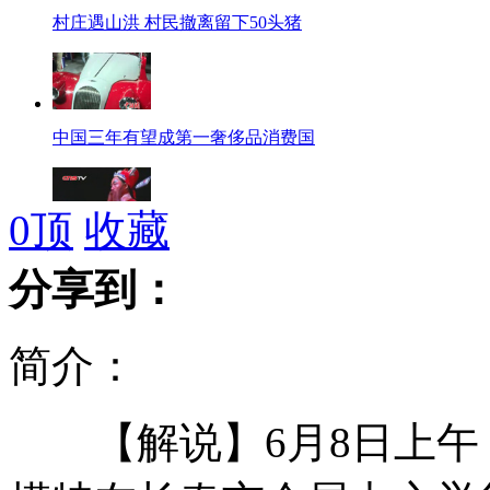
村庄遇山洪 村民撤离留下50头猪
中国三年有望成第一奢侈品消费国
0
顶
收藏
农民戏班再现"宋元南方杂剧"遗存
分享到：
简介：
母亲送考被撞昏 女儿含泪高考
【解说】6月8日上午
李冰冰任中英大使传送奥运火炬