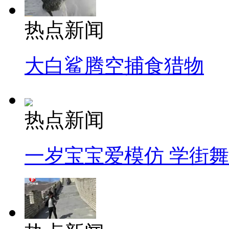
热点新闻
大白鲨腾空捕食猎物
热点新闻
一岁宝宝爱模仿 学街