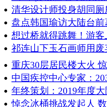
清华设计师投身胡同厕
盘点韩国瑜访大陆台前
想过桥就得跳舞！游客
祁连山下玉石画师用废
重庆30层居民楼大火
中国疾控中心专家：203
年终策划：2019年度大陆
悼念冰桶挑战发起人 数百