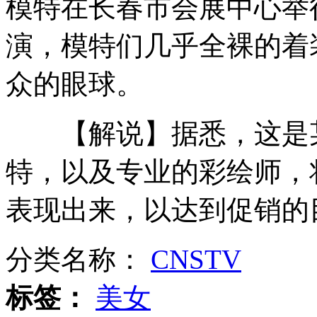
模特在长春市会展中心举
演，模特们几乎全裸的着
长春鱼市“整容鱼”浑身是伤
众的眼球。
【解说】据悉，这是某
桂林连降大雨街道发生地质塌陷
特，以及专业的彩绘师，
表现出来，以达到促销的
天降200吨巨石 视频记录惊魂一幕
分类名称：
CNSTV
山西运城恶犬咬伤多人 警民合力深夜将其击毙
标签：
美女