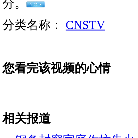
分。
女孩北京地铁殴打老人 痛下狠手拳打脚踢
分类名称：
CNSTV
无痛分娩是否安全 医生回应
外交部：反对强权政治霸凌主义
您看完该视频的心情
外交部：有关国家言论片面不公正
安徽一实载49人客车翻车
相关报道