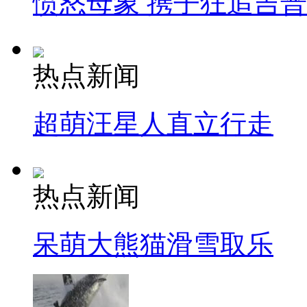
愤怒母象 携子狂追吉
热点新闻
超萌汪星人直立行走
热点新闻
呆萌大熊猫滑雪取乐