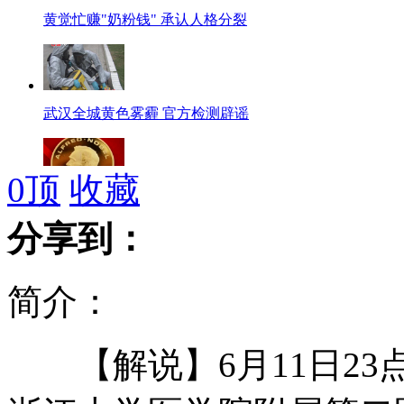
黄觉忙赚"奶粉钱" 承认人格分裂
武汉全城黄色雾霾 官方检测辟谣
0
顶
收藏
诺贝尔奖奖金将削减两成
分享到：
简介：
实拍北京高档娱乐场所涉黄被查
【解说】6月11日23
江西公安销毁非法枪支三千余支