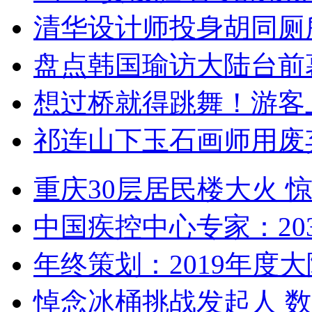
清华设计师投身胡同厕
盘点韩国瑜访大陆台前
想过桥就得跳舞！游客
祁连山下玉石画师用废
重庆30层居民楼大火
中国疾控中心专家：203
年终策划：2019年度大陆
悼念冰桶挑战发起人 数百