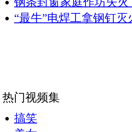
钢条封窗家庭作坊失火 
走！跟着总书记去植树
“最牛”电焊工拿钢钉灭
消防员救轻生者
花炮节热闹非凡
减压"枕头大战"
纽约上演“枕头大战”
司机酒驾遇交警 急速倒车逃窜
热门视频集
搞笑