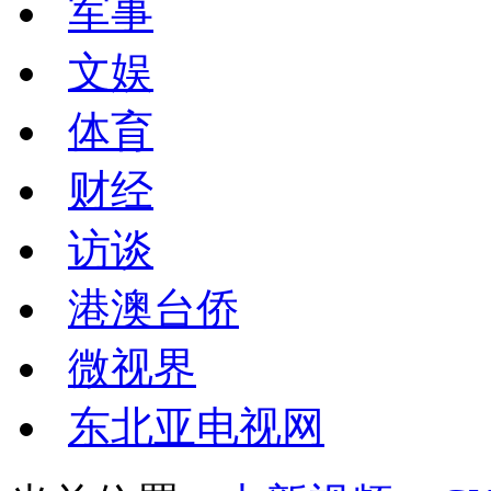
军事
文娱
体育
财经
访谈
港澳台侨
微视界
东北亚电视网