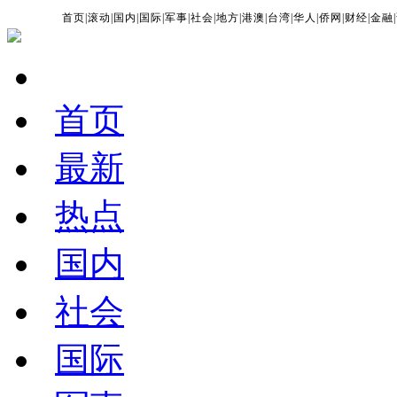
首页
|
滚动
|
国内
|
国际
|
军事
|
社会
|
地方
|
港澳
|
台湾
|
华人
|
侨网
|
财经
|
金融
|
首页
最新
热点
国内
社会
国际