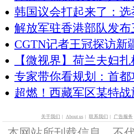
韩国议会打起来了：选举
解放军驻香港部队发布三
CGTN记者王冠探访新疆
【微视界】荷兰夫妇扎根青
专家带你看规划：首都功
超燃！西藏军区某特战
关于我们
|
About us
|
联系我们
|
广告服务
本网站所刊载信息，不代