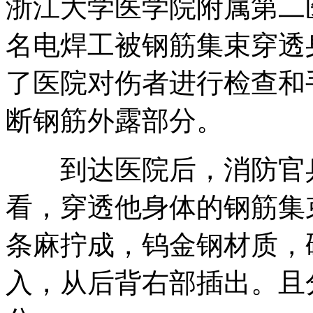
浙江大学医学院附属第二
名电焊工被钢筋集束穿透
英法大战催眠平局 球迷看台打鼾
了医院对伤者进行检查和
断钢筋外露部分。
实拍:路遇盗窃犯罪 便衣警察出手
到达医院后，消防官兵
看，穿透他身体的钢筋集
瑞典发言人全民轮值 一人可做一周
条麻拧成，钨金钢材质，
山西运城恶犬咬伤多人 警民合力深夜将其击毙
入，从后背右部插出。且