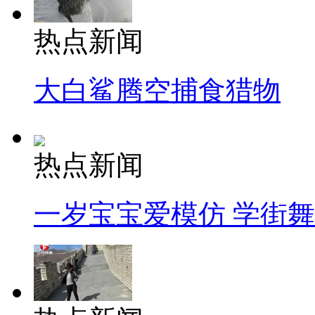
热点新闻
大白鲨腾空捕食猎物
热点新闻
一岁宝宝爱模仿 学街