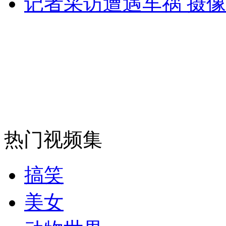
记者采访遭遇车祸 摄
走！跟着总书记去植树
消防员救轻生者
花炮节热闹非凡
减压"枕头大战"
纽约上演“枕头大战”
司机酒驾遇交警 急速倒车逃窜
热门视频集
搞笑
美女