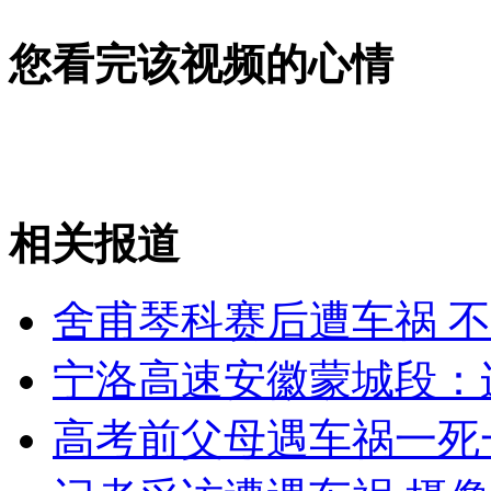
女孩北京地铁殴打老人 痛下狠手拳打脚踢
您看完该视频的心情
无痛分娩是否安全 医生回应
外交部：反对强权政治霸凌主义
相关报道
外交部：有关国家言论片面不公正
舍甫琴科赛后遭车祸 
宁洛高速安徽蒙城段：连
安徽一实载49人客车翻车
高考前父母遇车祸一死