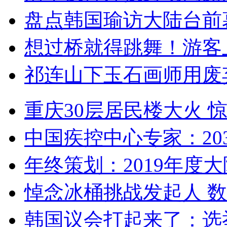
盘点韩国瑜访大陆台前
想过桥就得跳舞！游客
祁连山下玉石画师用废
重庆30层居民楼大火
中国疾控中心专家：203
年终策划：2019年度大陆
悼念冰桶挑战发起人 数百
韩国议会打起来了：选举