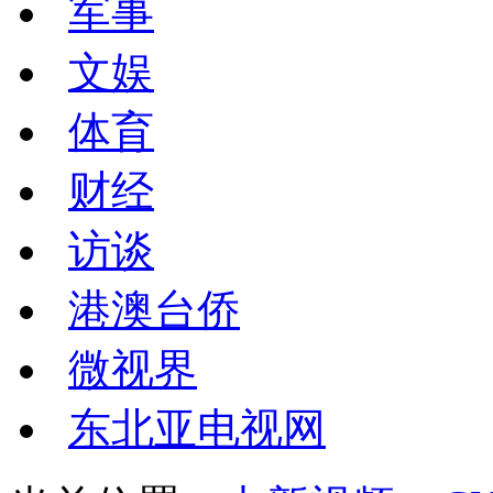
军事
文娱
体育
财经
访谈
港澳台侨
微视界
东北亚电视网