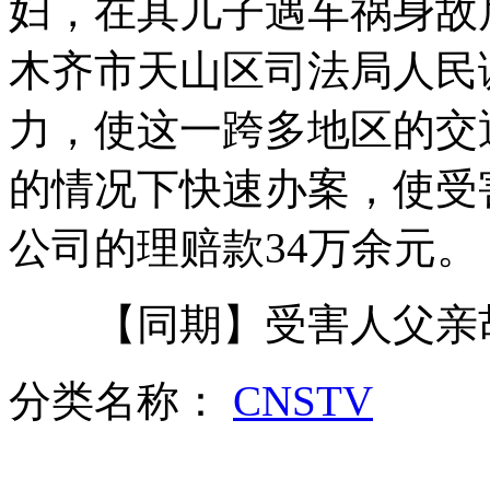
妇，在其儿子遇车祸身故
木齐市天山区司法局人民
实拍:罕见旋风袭击威尼斯
力，使这一跨多地区的交
的情况下快速办案，使受
女子超市行窃 贴身绑肉二十斤
公司的理赔款34万余元。
【同期】受害人父亲
伊称新一轮核谈判取决于西方
分类名称：
CNSTV
山西运城恶犬咬伤多人 警民合力深夜将其击毙