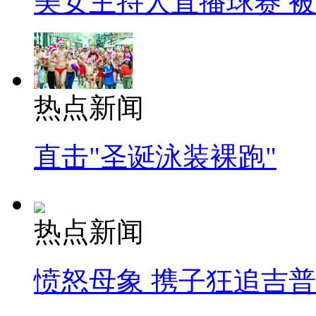
美女主持人直播球赛 
热点新闻
直击"圣诞泳装裸跑"
热点新闻
愤怒母象 携子狂追吉