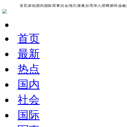
首页
|
滚动
|
国内
|
国际
|
军事
|
社会
|
地方
|
港澳
|
台湾
|
华人
|
侨网
|
财经
|
金融
|
首页
最新
热点
国内
社会
国际