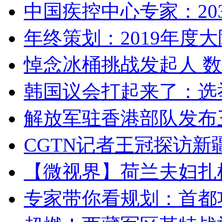
中国疾控中心专家：203
年终策划：2019年度大陆
悼念冰桶挑战发起人 数百
韩国议会打起来了：选举
解放军驻香港部队发布三
CGTN记者王冠探访新疆
【微视界】荷兰夫妇扎根青
专家带你看规划：首都功