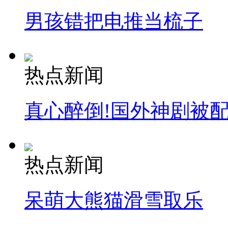
男孩错把电推当梳子
热点新闻
真心醉倒!国外神剧被
热点新闻
呆萌大熊猫滑雪取乐