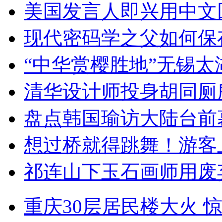
美国发言人即兴用中文
现代密码学之父如何保
“中华赏樱胜地”无锡
清华设计师投身胡同厕
盘点韩国瑜访大陆台前
想过桥就得跳舞！游客
祁连山下玉石画师用废
重庆30层居民楼大火