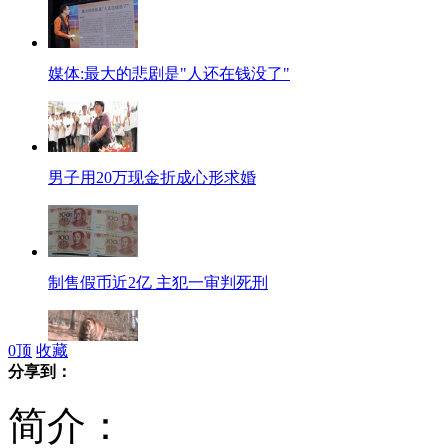
媒体:最大的悲剧是"人还在钱没了"
男子用20万现金折成心形求婚
制售假币近2亿 主犯一审判死刑
0
顶
收藏
分享到：
吉林长白山再现野生东北虎
简介：