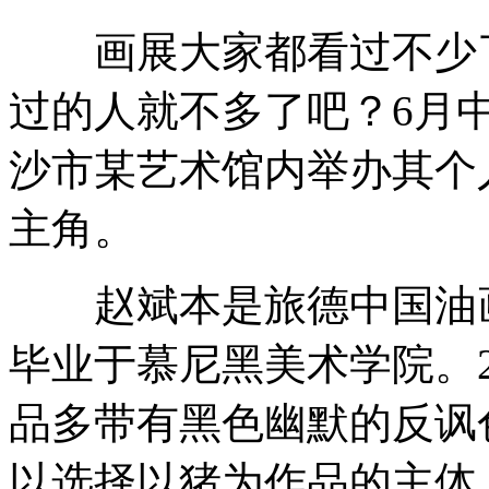
画展大家都看过不少了
比尔盖茨斥资给中学生配情绪手镯
过的人就不多了吧？6月
沙市某艺术馆内举办其个
北京：今年月均工资涨幅至少210元
主角。
罗志祥选女友孝顺为第一标准
赵斌本是旅德中国油画家
毕业于慕尼黑美术学院。2
5岁儿子被拐 父亲在失踪地等21年
品多带有黑色幽默的反讽
以选择以猪为作品的主体