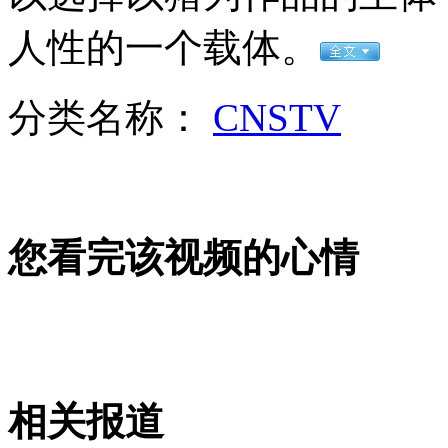
73岁老人为84岁老人让座
人性的一个载体。
山西运城恶犬咬伤多人 警民合力深夜将其击毙
分类名称：
CNSTV
女孩北京地铁殴打老人 痛下狠手拳打脚踢
您看完该视频的心情
无痛分娩是否安全 医生回应
外交部：反对强权政治霸凌主义
外交部：有关国家言论片面不公正
相关报道