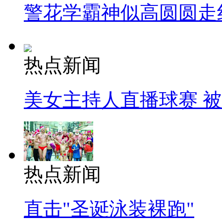
警花学霸神似高圆圆走
热点新闻
美女主持人直播球赛 
热点新闻
直击"圣诞泳装裸跑"