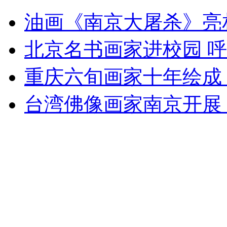
油画《南京大屠杀》亮
安徽一实载49人客车翻车
北京名书画家进校园 
重庆六旬画家十年绘成
走！跟着总书记去植树
台湾佛像画家南京开展
消防员救轻生者
花炮节热闹非凡
减压"枕头大战"
纽约上演“枕头大战”
司机酒驾遇交警 急速倒车逃窜