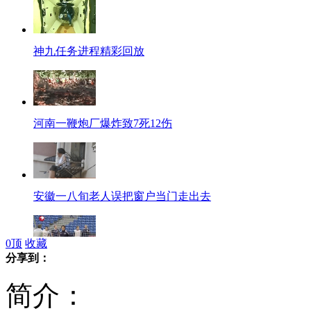
神九任务进程精彩回放
河南一鞭炮厂爆炸致7死12伤
安徽一八旬老人误把窗户当门走出去
0
顶
收藏
分享到：
意大利生死战 西班牙拒“默契球”
简介：