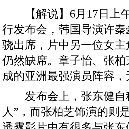
【解说】6月17日上午
荷兰三连败黯然出局 球迷伤透心
行发布会，韩国导演许秦
骁出席，片中另一位女主
家长让宝宝虐待小动物"练胆"
仍然缺席。章子怡、张柏
成的亚洲最强演员阵容，
湖南:民众"道别"千年"东方睡美人"
发布会上，张东健自称
神九航天员太空中看书听歌心情好
人”，而张柏芝饰演的则
透露影片中有很多与张东