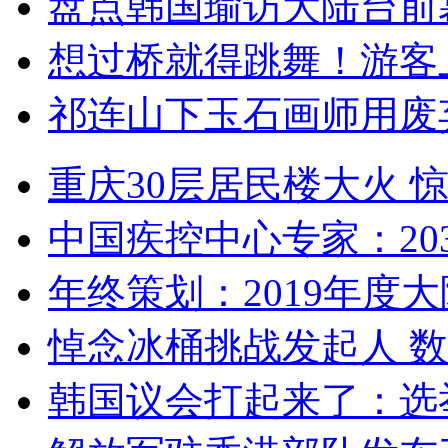
盘点韩国瑜访大陆台前
想过桥就得跳舞！游客
祁连山下玉石画师用废
重庆30层居民楼大火
中国疾控中心专家：203
年终策划：2019年度大陆
悼念冰桶挑战发起人 数百
韩国议会打起来了：选举