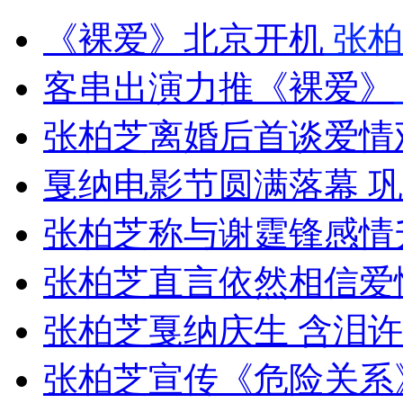
《裸爱》北京开机
张柏
安徽一实载49人客车翻车
客串出演力推《裸爱》
张柏芝离婚后首谈爱情
走！跟着总书记去植树
戛纳电影节圆满落幕 
消防员救轻生者
花炮节热闹非凡
减压"枕头大战"
张柏芝称与谢霆锋感情
张柏芝直言依然相信爱
纽约上演“枕头大战”
张柏芝戛纳庆生 含泪
张柏芝宣传《危险关系
司机酒驾遇交警 急速倒车逃窜