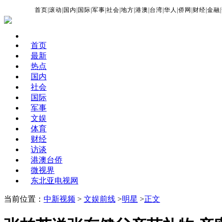
首页
|
滚动
|
国内
|
国际
|
军事
|
社会
|
地方
|
港澳
|
台湾
|
华人
|
侨网
|
财经
|
金融
|
首页
最新
热点
国内
社会
国际
军事
文娱
体育
财经
访谈
港澳台侨
微视界
东北亚电视网
当前位置：
中新视频
>
文娱前线
>
明星
>
正文