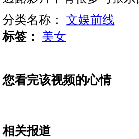
雄狮求爱不成 还被雌狮甩耳光
分类名称：
文娱前线
山西运城恶犬咬伤多人 警民合力深夜将其击毙
标签：
美女
女孩北京地铁殴打老人 痛下狠手拳打脚踢
您看完该视频的心情
无痛分娩是否安全 医生回应
外交部：反对强权政治霸凌主义
外交部：有关国家言论片面不公正
相关报道