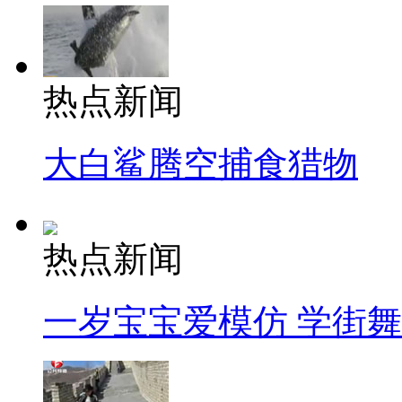
热点新闻
大白鲨腾空捕食猎物
热点新闻
一岁宝宝爱模仿 学街