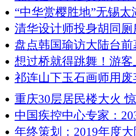
“中华赏樱胜地”无锡
清华设计师投身胡同厕
盘点韩国瑜访大陆台前
想过桥就得跳舞！游客
祁连山下玉石画师用废
重庆30层居民楼大火
中国疾控中心专家：203
年终策划：2019年度大陆