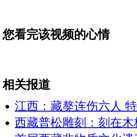
女孩北京地铁殴打老人 痛下狠手拳打脚踢
无痛分娩是否安全 医生回应
您看完该视频的心情
外交部：反对强权政治霸凌主义
外交部：有关国家言论片面不公正
相关报道
江西：藏獒连伤六人 
安徽一实载49人客车翻车
西藏普松雕刻：刻在木