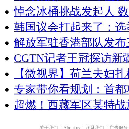
悼念冰桶挑战发起人 数百
韩国议会打起来了：选举
解放军驻香港部队发布三
CGTN记者王冠探访新疆
【微视界】荷兰夫妇扎根青
专家带你看规划：首都功
超燃！西藏军区某特战
关于我们
|
About us
|
联系我们
|
广告服务