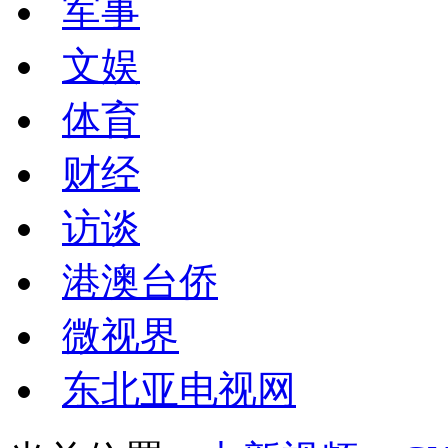
军事
文娱
体育
财经
访谈
港澳台侨
微视界
东北亚电视网