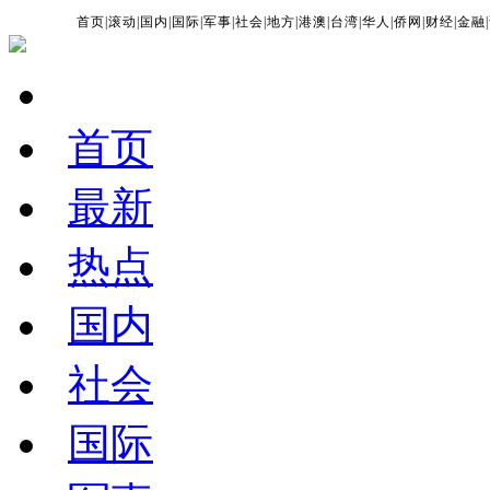
首页
|
滚动
|
国内
|
国际
|
军事
|
社会
|
地方
|
港澳
|
台湾
|
华人
|
侨网
|
财经
|
金融
|
首页
最新
热点
国内
社会
国际