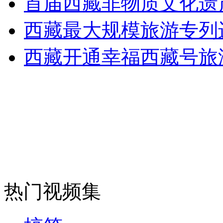
首届西藏非物质文化遗
走！跟着总书记去植树
西藏最大规模旅游专列
消防员救轻生者
花炮节热闹非凡
减压"枕头大战"
西藏开通幸福西藏号旅
纽约上演“枕头大战”
司机酒驾遇交警 急速倒车逃窜
热门视频集