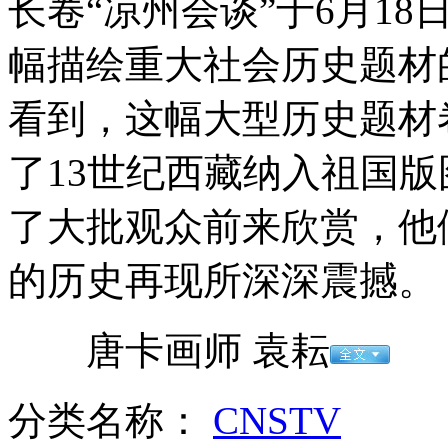
长卷“凉州会谈”于6月1
幅描绘重大社会历史题材
俄“北风之神”级核潜艇完成海试
看到，这幅大型历史题材
了13世纪西藏纳入祖国
拾巨款归还失主 遇困难失主相助
了大批观众前来欣赏，他
的历史再现所深深震撼。
航天员进驻天宫一号 吃睡有讲究
唐卡画师 袁耘
山西运城恶犬咬伤多人 警民合力深夜将其击毙
分类名称：
CNSTV