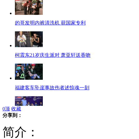
的哥发明内裤清洗机 获国家专利
柯震东21岁庆生派对 萧亚轩送香吻
福建客车坠崖事故伤者述惊魂一刻
0
顶
收藏
分享到：
姚明跨界高尔夫任公益大使
简介：