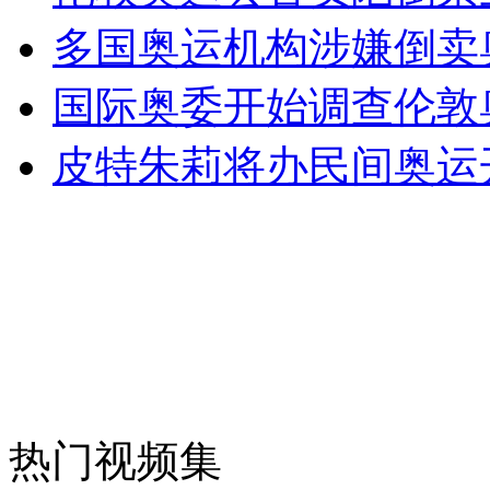
多国奥运机构涉嫌倒卖
安徽一实载49人客车翻车
国际奥委开始调查伦敦
皮特朱莉将办民间奥运
走！跟着总书记去植树
消防员救轻生者
花炮节热闹非凡
减压"枕头大战"
纽约上演“枕头大战”
热门视频集
司机酒驾遇交警 急速倒车逃窜