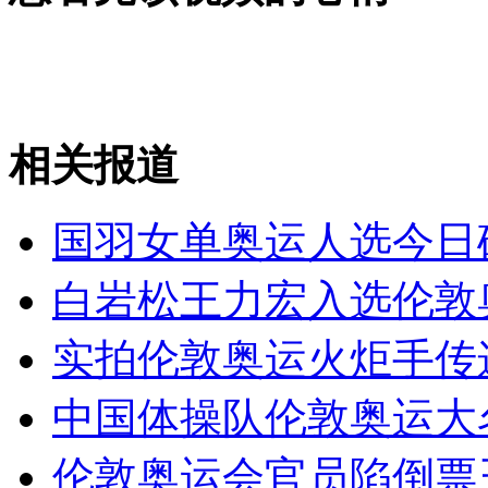
研究发现黑熊并不笨 给"熊样"翻身
山西运城恶犬咬伤多人 警民合力深夜将其击毙
相关报道
女孩北京地铁殴打老人 痛下狠手拳打脚踢
国羽女单奥运人选今日
无痛分娩是否安全 医生回应
白岩松王力宏入选伦敦
实拍伦敦奥运火炬手传
外交部：反对强权政治霸凌主义
中国体操队伦敦奥运大
外交部：有关国家言论片面不公正
伦敦奥运会官员陷倒票