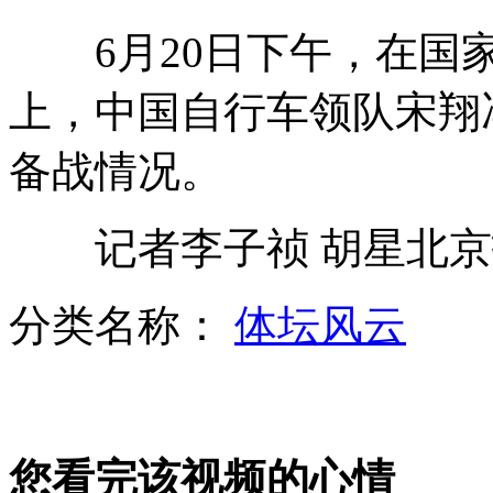
6月20日下午，在国家
实拍男子无证驾车被查挥砖头砸民警
上，中国自行车领队宋翔
备战情况。
南科大创新复试:7分钟内从1写到300
记者李子祯 胡星北京
台风"古超"袭击日本 13万余户停电
分类名称：
体坛风云
蚂蚁演绎精彩“欧洲杯”
您看完该视频的心情