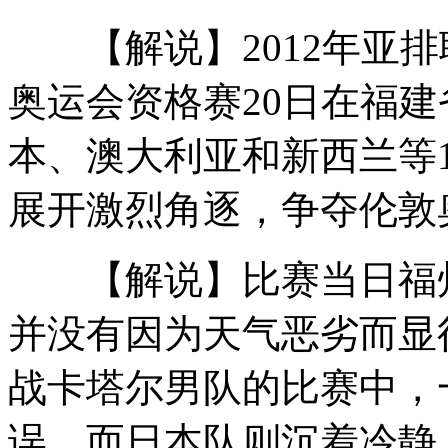
【解说】2012年亚排
柯震东21岁庆生派对 萧亚轩送香吻
奥运会资格赛20日在福
本、澳大利亚和新西兰等
福建客车坠崖事故伤者述惊魂一刻
展开激烈角逐，争夺伦敦
姚明跨界高尔夫任公益大使
【解说】比赛当日福州
并没有因为天气恶劣而显
实拍男子无证驾车被查挥砖头砸民警
战卡塔尔男队的比赛中，
误，而日本队则沉着冷静