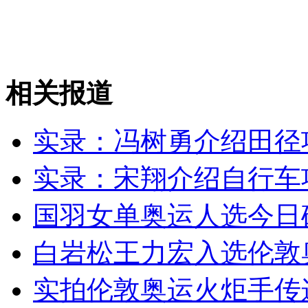
安徽一实载49人客车翻车
相关报道
走！跟着总书记去植树
实录：冯树勇介绍田径
消防员救轻生者
花炮节热闹非凡
减压"枕头大战"
实录：宋翔介绍自行车
国羽女单奥运人选今日
纽约上演“枕头大战”
白岩松王力宏入选伦敦
实拍伦敦奥运火炬手传
司机酒驾遇交警 急速倒车逃窜