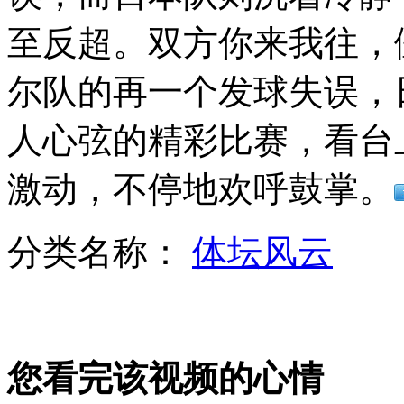
南科大创新复试:7分钟内从1写到300
至反超。双方你来我往，
山西运城恶犬咬伤多人 警民合力深夜将其击毙
尔队的再一个发球失误，
人心弦的精彩比赛，看台
女孩北京地铁殴打老人 痛下狠手拳打脚踢
激动，不停地欢呼鼓掌。
无痛分娩是否安全 医生回应
分类名称：
体坛风云
外交部：反对强权政治霸凌主义
外交部：有关国家言论片面不公正
您看完该视频的心情