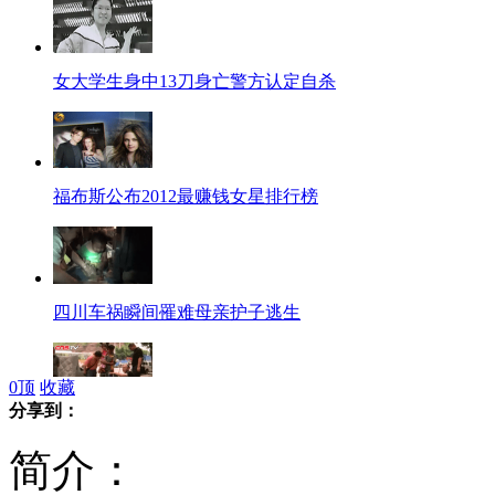
女大学生身中13刀身亡警方认定自杀
福布斯公布2012最赚钱女星排行榜
四川车祸瞬间罹难母亲护子逃生
0
顶
收藏
分享到：
的哥发明内裤清洗机 获国家专利
简介：