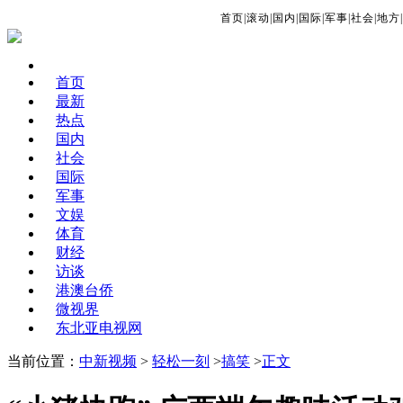
首页
|
滚动
|
国内
|
国际
|
军事
|
社会
|
地方
|
首页
最新
热点
国内
社会
国际
军事
文娱
体育
财经
访谈
港澳台侨
微视界
东北亚电视网
当前位置：
中新视频
>
轻松一刻
>
搞笑
>
正文