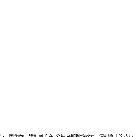
，因为参加活动者若在3分钟内抓到“猎物”，便能拿走这些小