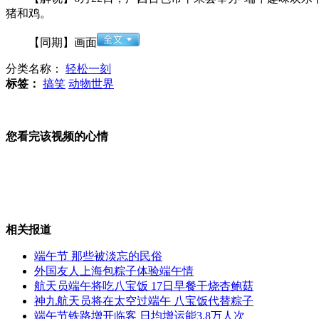
猪和鸡。
两室一厅的太空生活 睡得舒服且踏实
【同期】画面
分类名称：
轻松一刻
标签：
搞笑
动物世界
专家称喀纳斯湖"水怪"应为哲罗鲑
您看完该视频的心情
市民讲述平顶山闹市播苍井空AV情形
相关报道
汕头中考英语听力考试因光盘不兼容紧急停止
端午节 那些被淡忘的民俗
外国友人上海包粽子体验端午情
航天员端午将吃八宝饭 17日早餐干烧杏鲍菇
神九航天员将在太空过端午 八宝饭代替粽子
端午节铁路增开临客 日均增运能3.8万人次