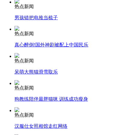
热点新闻
安徽一实载49人客车翻车
男孩错把电推当梳子
热点新闻
真心醉倒!国外神剧被配上中国民乐
走！跟着总书记去植树
热点新闻
消防员救轻生者
花炮节热闹非凡
减压"枕头大战"
呆萌大熊猫滑雪取乐
热点新闻
狗教练陪伴最胖猫咪 训练成功瘦身
纽约上演“枕头大战”
热点新闻
司机酒驾遇交警 急速倒车逃窜
汉服仕女照相馆走红网络