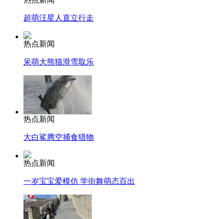
超萌汪星人直立行走
热点新闻
呆萌大熊猫滑雪取乐
热点新闻
大白鲨腾空捕食猎物
热点新闻
一岁宝宝爱模仿 学街舞萌态百出