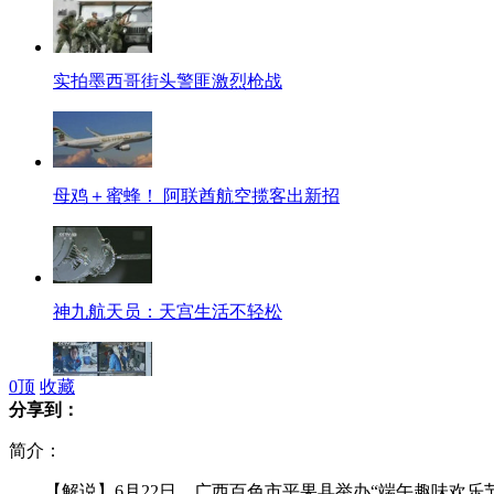
实拍墨西哥街头警匪激烈枪战
母鸡＋蜜蜂！ 阿联酋航空揽客出新招
神九航天员：天宫生活不轻松
0
顶
收藏
分享到：
三名航天员分别与家人视频通话
简介：
【解说】6月22日，广西百色市平果县举办“端午趣味欢乐节