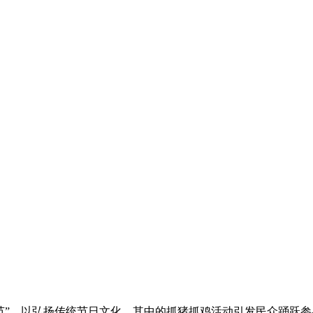
”，以弘扬传统节日文化。其中的抓猪抓鸡活动引发民众踊跃参与