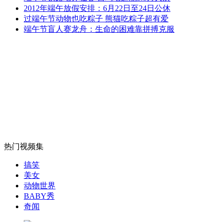
7龄女童被强行抱走 智逃魔掌
2012年端午放假安排：6月22日至24日公休
过端午节动物也吃粽子 熊猫吃粽子超有爱
端午节盲人赛龙舟：生命的困难靠拼搏克服
山西运城恶犬咬伤多人 警民合力深夜将其击毙
女孩北京地铁殴打老人 痛下狠手拳打脚踢
无痛分娩是否安全 医生回应
热门视频集
外交部：反对强权政治霸凌主义
搞笑
美女
动物世界
外交部：有关国家言论片面不公正
BABY秀
奇闻