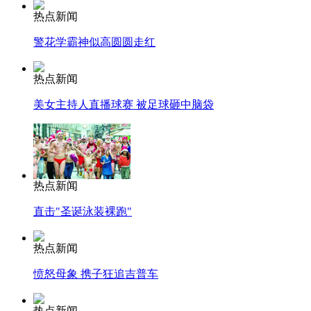
热点新闻
警花学霸神似高圆圆走红
热点新闻
美女主持人直播球赛 被足球砸中脑袋
热点新闻
直击"圣诞泳装裸跑"
热点新闻
愤怒母象 携子狂追吉普车
热点新闻