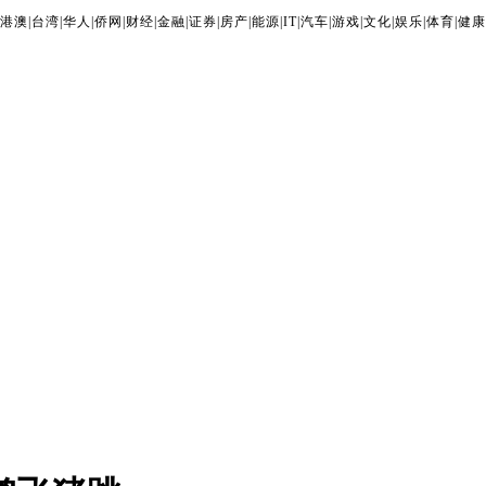
港澳
|
台湾
|
华人
|
侨网
|
财经
|
金融
|
证券
|
房产
|
能源
|
IT
|
汽车
|
游戏
|
文化
|
娱乐
|
体育
|
健康