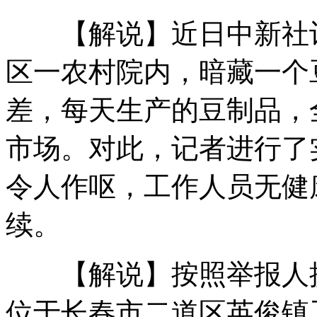
【解说】近日中新社记
被富婆甩男小三当街挂牌示众
区一农村院内，暗藏一个
差，每天生产的豆制品，
四川云南交界5.7级地震4死百人伤
市场。对此，记者进行了
令人作呕，工作人员无健
调查：八成男生愿娶"剩女"
续。
母子池塘溺亡 打捞时母亲紧抓孩子
【解说】按照举报人提
位于长春市二道区英俊镇