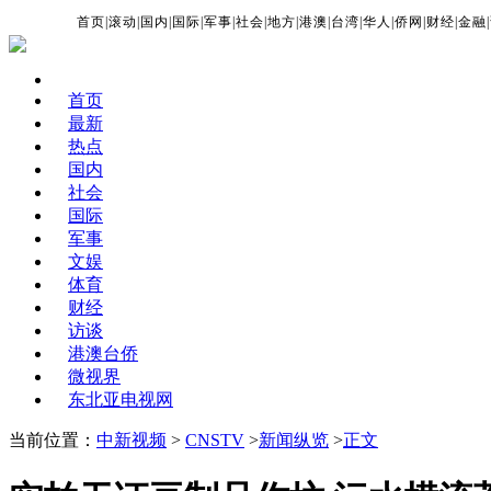
首页
|
滚动
|
国内
|
国际
|
军事
|
社会
|
地方
|
港澳
|
台湾
|
华人
|
侨网
|
财经
|
金融
|
首页
最新
热点
国内
社会
国际
军事
文娱
体育
财经
访谈
港澳台侨
微视界
东北亚电视网
当前位置：
中新视频
>
CNSTV
>
新闻纵览
>
正文