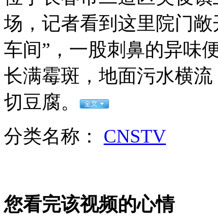
中国航天员手动实现"天神"对接
场，记者看到这里院门敞
山西运城恶犬咬伤多人 警民合力深夜将其击毙
车间”，一股刺鼻的异味便
长满霉斑，地面污水横流
女孩北京地铁殴打老人 痛下狠手拳打脚踢
切豆腐。
无痛分娩是否安全 医生回应
分类名称：
CNSTV
外交部：反对强权政治霸凌主义
外交部：有关国家言论片面不公正
您看完该视频的心情