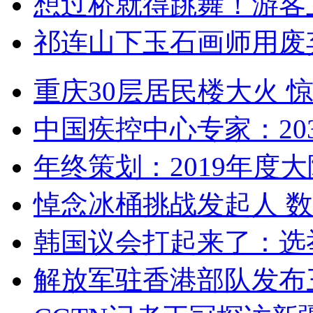
想过桥就得跳舞！游客
祁连山下玉石画师用废
重庆30层居民楼大火
中国疾控中心专家：203
年终策划：2019年度大陆
悼念冰桶挑战发起人 数百
韩国议会打起来了：选举
解放军驻香港部队发布三