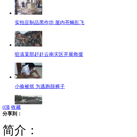
实拍豆制品黑作坊 屋内苍蝇乱飞
驻滇某部赶赴云南灾区开展救援
小偷被抓 为逃跑脱裤子
0
顶
收藏
分享到：
烟台轿车撞自行车队致5人死亡
简介：