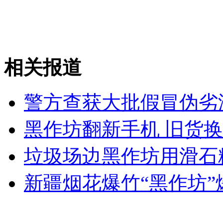
安徽一实载49人客车翻车
相关报道
走！跟着总书记去植树
警方查获大批假冒伪劣
消防员救轻生者
花炮节热闹非凡
减压"枕头大战"
黑作坊翻新手机 旧货
垃圾场边黑作坊用滑石
纽约上演“枕头大战”
新疆烟花爆竹“黑作坊”
司机酒驾遇交警 急速倒车逃窜