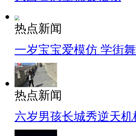
热点新闻
一岁宝宝爱模仿 学街
热点新闻
六岁男孩长城秀逆天机