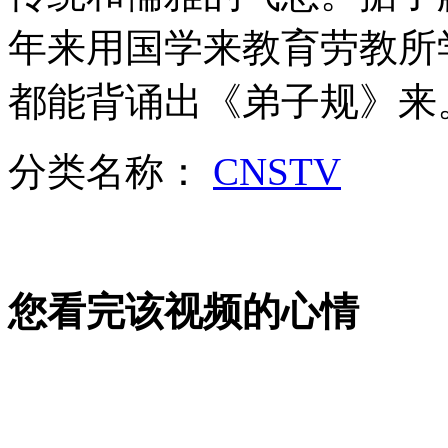
美国天气酷热 车内可烘培饼干
年来用国学来教育劳教所
山西运城恶犬咬伤多人 警民合力深夜将其击毙
都能背诵出《弟子规》来
分类名称：
CNSTV
女孩北京地铁殴打老人 痛下狠手拳打脚踢
无痛分娩是否安全 医生回应
您看完该视频的心情
外交部：反对强权政治霸凌主义
外交部：有关国家言论片面不公正