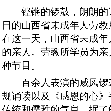
铿锵的锣鼓，朗朗的读
萨科齐涉政治献金丑闻遭搜查
日的山西省未成年人劳教
在这一天，山西省未成年
日民主党决定开除小泽一郎党籍
的亲人。劳教所学员为亲
种节目。
南京新建一年廊桥被暴风雨吹塌
百余人表演的威风锣鼓
Angelababy不用再靠黄晓明！
规诵读以及《感恩的心》
传统和儒雅的气息。据了