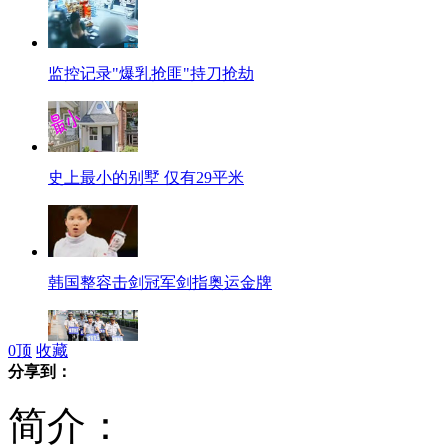
监控记录"爆乳抢匪"持刀抢劫
史上最小的别墅 仅有29平米
韩国整容击剑冠军剑指奥运金牌
0
顶
收藏
分享到：
路有乞丐扣分 城管坦言太难办
简介：