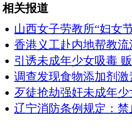
相关报道
安徽一实载49人客车翻车
山西女子劳教所“妇女节
香港义工赴内地帮教流
走！跟着总书记去植树
引诱未成年少女吸毒 
消防员救轻生者
花炮节热闹非凡
减压"枕头大战"
调查发现食物添加剂激
歹徒抢劫强奸未成年少
纽约上演“枕头大战”
辽宁消防条例规定：禁
司机酒驾遇交警 急速倒车逃窜