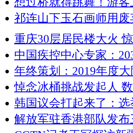
想过桥就得跳舞！游客
祁连山下玉石画师用废
重庆30层居民楼大火
中国疾控中心专家：203
年终策划：2019年度大陆
悼念冰桶挑战发起人 数百
韩国议会打起来了：选举
解放军驻香港部队发布三