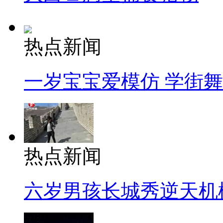
热点新闻
一岁宝宝爱模仿 学街
热点新闻
六岁男孩长城秀逆天机