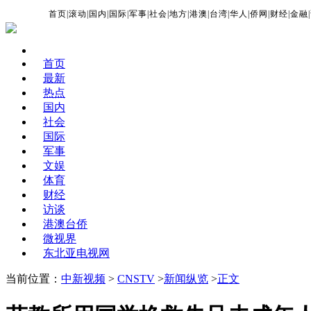
首页
|
滚动
|
国内
|
国际
|
军事
|
社会
|
地方
|
港澳
|
台湾
|
华人
|
侨网
|
财经
|
金融
|
首页
最新
热点
国内
社会
国际
军事
文娱
体育
财经
访谈
港澳台侨
微视界
东北亚电视网
当前位置：
中新视频
>
CNSTV
>
新闻纵览
>
正文