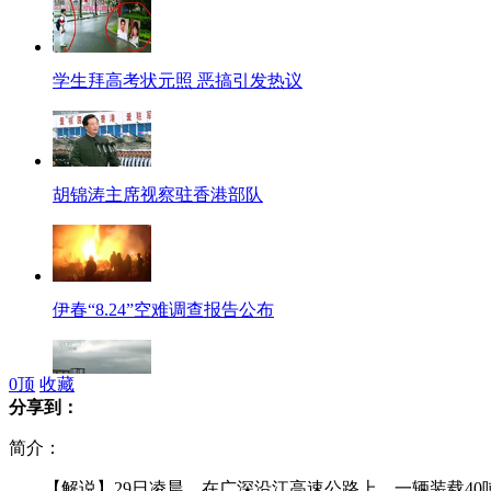
学生拜高考状元照 恶搞引发热议
胡锦涛主席视察驻香港部队
伊春“8.24”空难调查报告公布
0
顶
收藏
分享到：
强热带风暴“杜苏芮”登陆广东
简介：
【解说】29日凌晨，在广深沿江高速公路上，一辆装载40