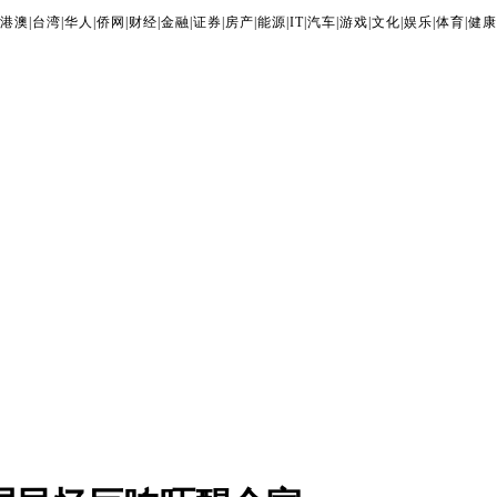
港澳
|
台湾
|
华人
|
侨网
|
财经
|
金融
|
证券
|
房产
|
能源
|
IT
|
汽车
|
游戏
|
文化
|
娱乐
|
体育
|
健康