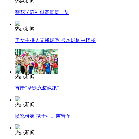
热点新闻
警花学霸神似高圆圆走红
热点新闻
美女主持人直播球赛 被足球砸中脑袋
热点新闻
直击"圣诞泳装裸跑"
热点新闻
愤怒母象 携子狂追吉普车
热点新闻