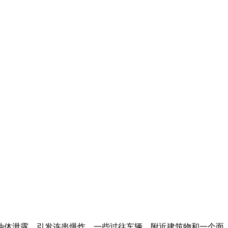
油体泄露，引发连串爆炸，一些过往车辆、附近建筑物和一个面