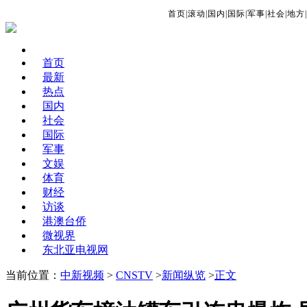
首页
|
滚动
|
国内
|
国际
|
军事
|
社会
|
地方
|
首页
最新
热点
国内
社会
国际
军事
文娱
体育
财经
访谈
港澳台侨
微视界
东北亚电视网
当前位置：
中新视频
>
CNSTV
>
新闻纵览
>
正文