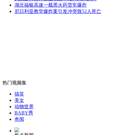
广州油罐车爆燃 男子背家人出火海
湖北福银高速一载黑火药货车爆炸
尼日利亚教堂爆炸案引发冲突致52人死亡
山西运城恶犬咬伤多人 警民合力深夜将其击毙
女孩北京地铁殴打老人 痛下狠手拳打脚踢
无痛分娩是否安全 医生回应
热门视频集
搞笑
外交部：反对强权政治霸凌主义
美女
动物世界
BABY秀
外交部：有关国家言论片面不公正
奇闻