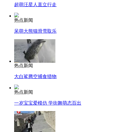
超萌汪星人直立行走
热点新闻
呆萌大熊猫滑雪取乐
热点新闻
大白鲨腾空捕食猎物
热点新闻
一岁宝宝爱模仿 学街舞萌态百出