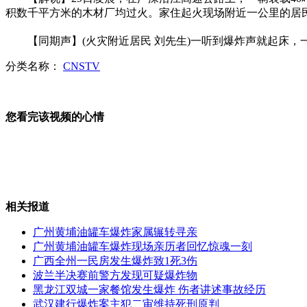
积数千平方米的木材厂均过火。家住起火现场附近一公里的居民
广州一油罐车追尾爆炸 20人死亡
【同期声】(火灾附近居民 刘先生)一听到爆炸声就起床，
分类名称：
CNSTV
四川宁南泥石流37人失踪4人遇难
您看完该视频的心情
云南特大"家族式"贩毒团伙摧毁
相关报道
广州黄埔油罐车爆炸家属辗转寻亲
广州油罐车爆炸事故：居民以为地震
广州黄埔油罐车爆炸现场亲历者回忆惊魂一刻
广西全州一民房发生爆炸致1死3伤
波兰半决赛前警方发现可疑爆炸物
黑龙江双城一家餐馆发生爆炸 伤者讲述事故经历
武汉建行爆炸案主犯二审维持死刑原判