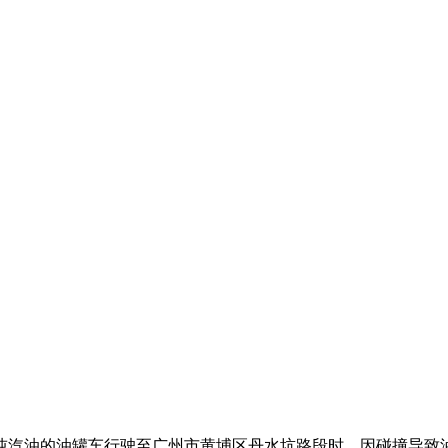
吨汽油的油罐车行驶至广州市黄埔区丹水坑路段时，因碰撞导致