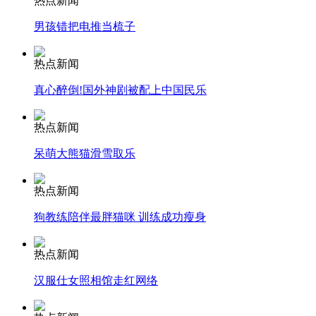
热点新闻
男孩错把电推当梳子
安徽一实载49人客车翻车
热点新闻
真心醉倒!国外神剧被配上中国民乐
走！跟着总书记去植树
热点新闻
呆萌大熊猫滑雪取乐
消防员救轻生者
花炮节热闹非凡
减压"枕头大战"
热点新闻
狗教练陪伴最胖猫咪 训练成功瘦身
纽约上演“枕头大战”
热点新闻
汉服仕女照相馆走红网络
司机酒驾遇交警 急速倒车逃窜