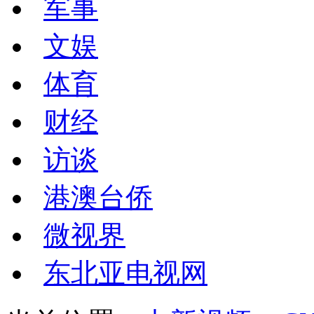
军事
文娱
体育
财经
访谈
港澳台侨
微视界
东北亚电视网