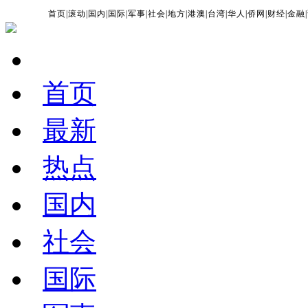
首页
|
滚动
|
国内
|
国际
|
军事
|
社会
|
地方
|
港澳
|
台湾
|
华人
|
侨网
|
财经
|
金融
|
首页
最新
热点
国内
社会
国际