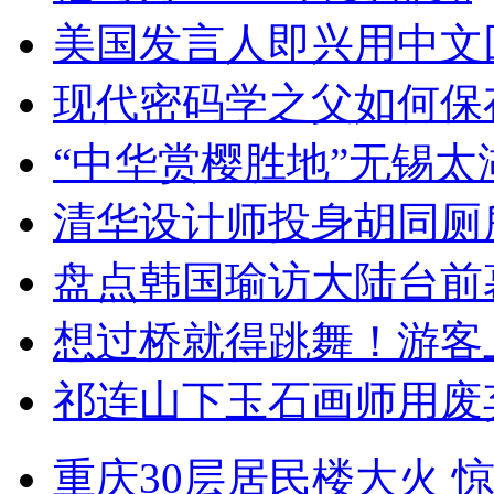
美国发言人即兴用中文
现代密码学之父如何保
“中华赏樱胜地”无锡
清华设计师投身胡同厕
盘点韩国瑜访大陆台前
想过桥就得跳舞！游客
祁连山下玉石画师用废
重庆30层居民楼大火