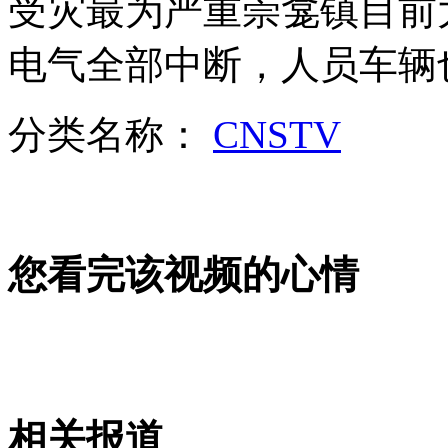
受灾最为严重崇龛镇目前
女孩北京地铁殴打老人 痛下狠手拳打脚踢
电气全部中断，人员车辆
无痛分娩是否安全 医生回应
分类名称：
CNSTV
外交部：反对强权政治霸凌主义
外交部：有关国家言论片面不公正
您看完该视频的心情
安徽一实载49人客车翻车
相关报道