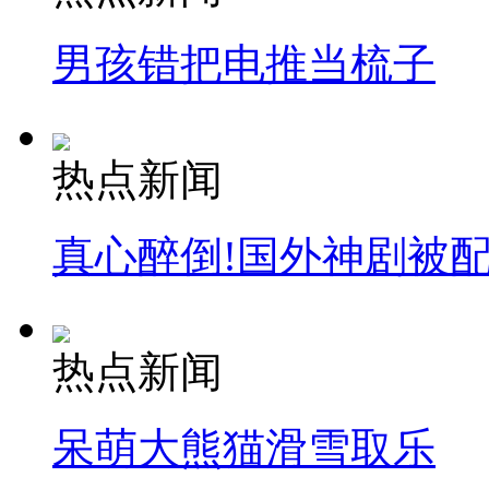
男孩错把电推当梳子
热点新闻
真心醉倒!国外神剧被
热点新闻
呆萌大熊猫滑雪取乐