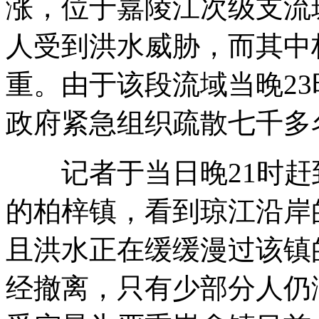
涨，位于嘉陵江次级支流
人受到洪水威胁，而其中
长江中上游迎入汛最大洪峰
重。由于该段流域当晚23
政府紧急组织疏散七千多
拉姆杀虫剂C罗马桶"问世"
记者于当日晚21时赶
的柏梓镇，看到琼江沿岸
搞笑视频:可爱宝宝和抢哈巴狗食物
且洪水正在缓缓漫过该镇
山西运城恶犬咬伤多人 警民合力深夜将其击毙
经撤离，只有少部分人仍