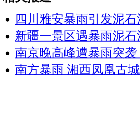
走！跟着总书记去植树
四川雅安暴雨引发泥石
消防员救轻生者
花炮节热闹非凡
减压"枕头大战"
新疆一景区遇暴雨泥石流
南京晚高峰遭暴雨突袭 
纽约上演“枕头大战”
南方暴雨 湘西凤凰古
司机酒驾遇交警 急速倒车逃窜