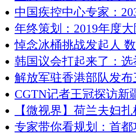
中国疾控中心专家：203
年终策划：2019年度大陆
悼念冰桶挑战发起人 数百
韩国议会打起来了：选举
解放军驻香港部队发布三
CGTN记者王冠探访新疆
【微视界】荷兰夫妇扎根青
专家带你看规划：首都功