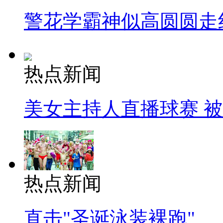
警花学霸神似高圆圆走
热点新闻
美女主持人直播球赛 
热点新闻
直击"圣诞泳装裸跑"