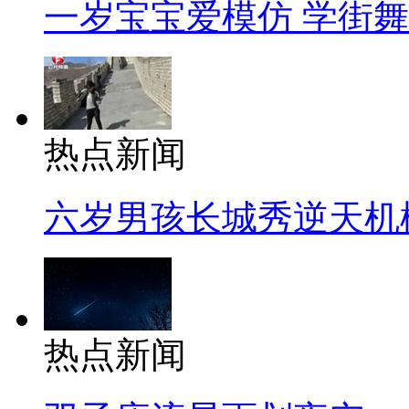
一岁宝宝爱模仿 学街
热点新闻
六岁男孩长城秀逆天机
热点新闻