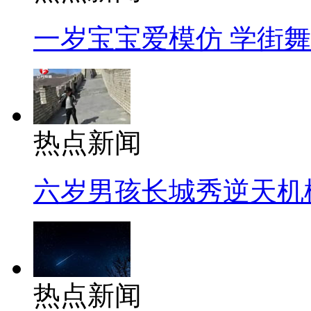
一岁宝宝爱模仿 学街
热点新闻
六岁男孩长城秀逆天机
热点新闻