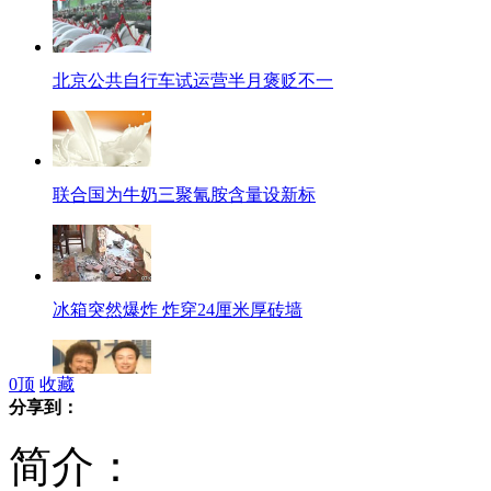
北京公共自行车试运营半月褒贬不一
联合国为牛奶三聚氰胺含量设新标
冰箱突然爆炸 炸穿24厘米厚砖墙
0
顶
收藏
分享到：
费玉清“雅号”多 个个有典故
简介：