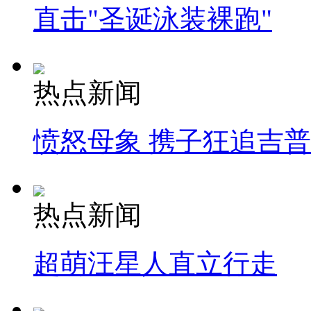
直击"圣诞泳装裸跑"
热点新闻
愤怒母象 携子狂追吉
热点新闻
超萌汪星人直立行走