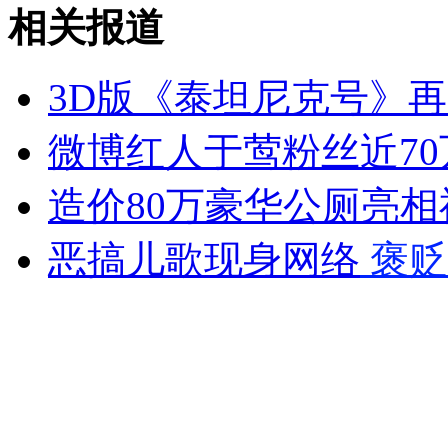
相关报道
安徽一实载49人客车翻车
3D版《泰坦尼克号》再
微博红人于莺粉丝近70
走！跟着总书记去植树
造价80万豪华公厕亮
消防员救轻生者
花炮节热闹非凡
减压"枕头大战"
恶搞儿歌现身网络
褒贬
纽约上演“枕头大战”
司机酒驾遇交警 急速倒车逃窜