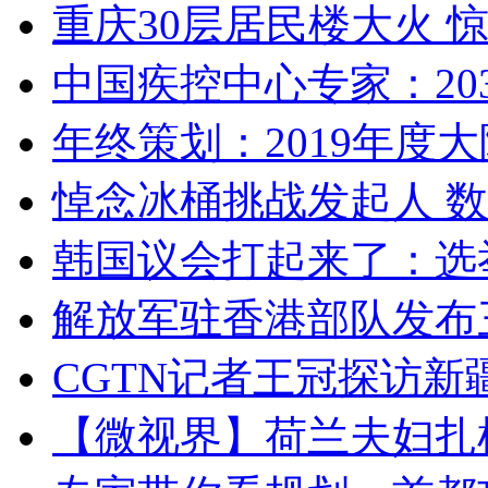
重庆30层居民楼大火
中国疾控中心专家：203
年终策划：2019年度大陆
悼念冰桶挑战发起人 数百
韩国议会打起来了：选举
解放军驻香港部队发布三
CGTN记者王冠探访新疆
【微视界】荷兰夫妇扎根青