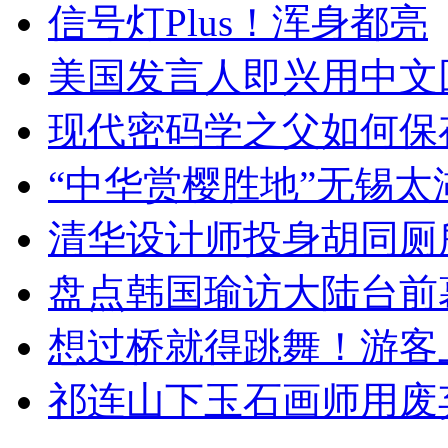
信号灯Plus！浑身都亮
美国发言人即兴用中文
现代密码学之父如何保
“中华赏樱胜地”无锡
清华设计师投身胡同厕
盘点韩国瑜访大陆台前
想过桥就得跳舞！游客
祁连山下玉石画师用废