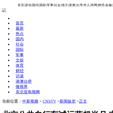
首页
|
滚动
|
国内
|
国际
|
军事
|
社会
|
地方
|
港澳
|
台湾
|
华人
|
侨网
|
财经
|
金融
|
首页
最新
热点
国内
社会
国际
军事
文娱
体育
财经
访谈
港澳台侨
微视界
东北亚电视网
当前位置：
中新视频
>
CNSTV
>
新闻纵览
>
正文