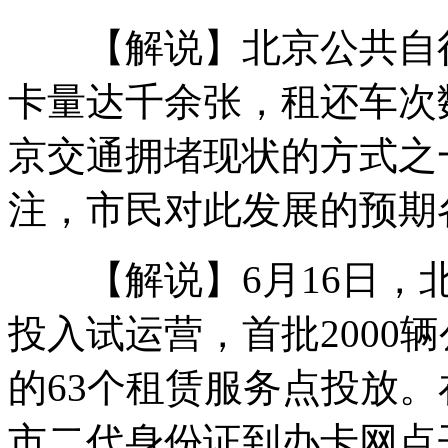
【解说】北京公共自行
广州水泥锥拆除需明确责任单位
卡量达千余张，租还车次数
京交通拥堵现状的方式之
小偷偷吃高科技桃子 13年科研成果被毁
注，市民对此发展的预期
偷走百斤保险箱 打开只有13元
【解说】6月16日，北
投入试运营，首批2000
深圳城管局回应"路现乞丐扣分"
的63个租赁服务点投放
市二代身份证到办卡网点