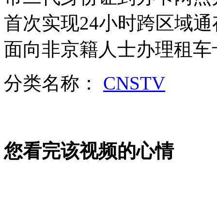
李小璐陈龙两对新人本周完婚
首次实现24小时跨区域通
山西运城恶犬咬伤多人 警民合力深夜将其击毙
面向非京籍人士办理租车
分类名称：
CNSTV
女孩北京地铁殴打老人 痛下狠手拳打脚踢
无痛分娩是否安全 医生回应
您看完该视频的心情
外交部：反对强权政治霸凌主义
外交部：有关国家言论片面不公正