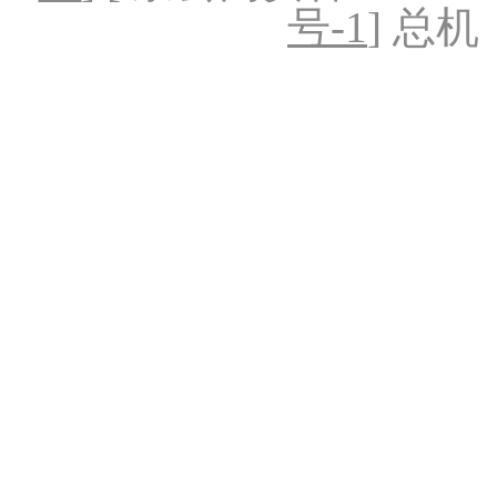
号-1
] 总机：