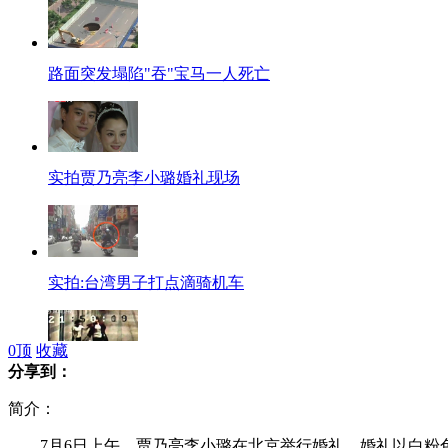
路面突发塌陷"吞"宝马一人死亡
实拍贾乃亮李小璐婚礼现场
实拍:台湾男子打点滴骑机车
0
顶
收藏
分享到：
酒店女老板夜间揽客遭色狼猥亵
简介：
7月6日上午，贾乃亮李小璐在北京举行婚礼。婚礼以白粉色