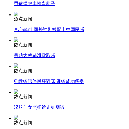
男孩错把电推当梳子
安徽一实载49人客车翻车
热点新闻
真心醉倒!国外神剧被配上中国民乐
热点新闻
走！跟着总书记去植树
呆萌大熊猫滑雪取乐
消防员救轻生者
花炮节热闹非凡
减压"枕头大战"
热点新闻
狗教练陪伴最胖猫咪 训练成功瘦身
热点新闻
纽约上演“枕头大战”
汉服仕女照相馆走红网络
司机酒驾遇交警 急速倒车逃窜
热点新闻