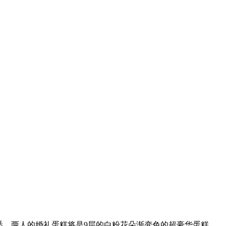
悉，两人的婚礼蛋糕将是9层的白粉花朵渐变色的超豪华蛋糕，