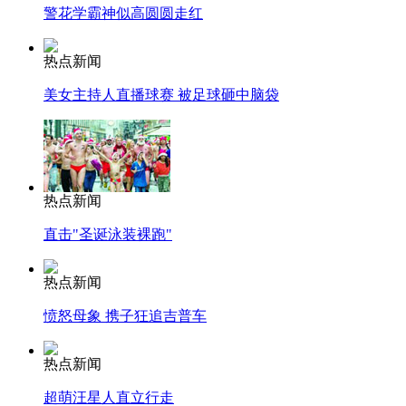
警花学霸神似高圆圆走红
热点新闻
美女主持人直播球赛 被足球砸中脑袋
热点新闻
直击"圣诞泳装裸跑"
热点新闻
愤怒母象 携子狂追吉普车
热点新闻
超萌汪星人直立行走