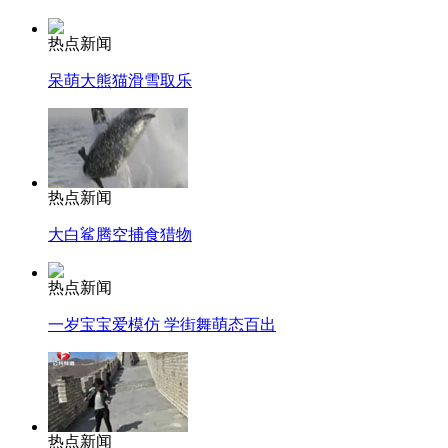
热点新闻
呆萌大熊猫滑雪取乐
热点新闻
大白鲨腾空捕食猎物
热点新闻
一岁宝宝爱模仿 学街舞萌态百出
热点新闻