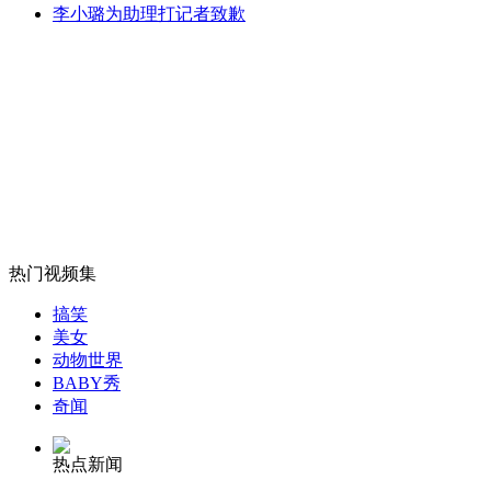
李小璐为助理打记者致歉
中学同学眼中火场救人的“富二代”
山西运城恶犬咬伤多人 警民合力深夜将其击毙
女孩北京地铁殴打老人 痛下狠手拳打脚踢
热门视频集
无痛分娩是否安全 医生回应
搞笑
美女
外交部：反对强权政治霸凌主义
动物世界
BABY秀
奇闻
外交部：有关国家言论片面不公正
热点新闻