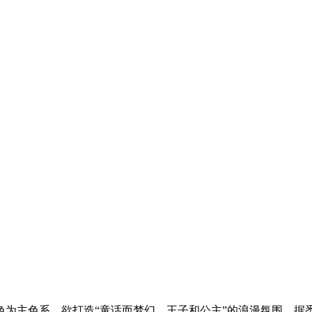
为主色系，欲打造“童话而梦幻，王子和公主”的浪漫氛围。据