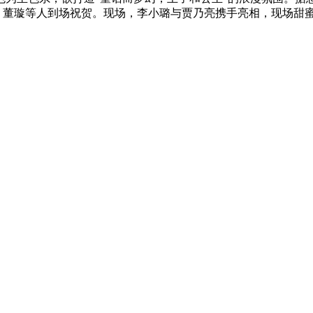
轩、董璇等人到场祝贺。现场，李小璐与贾乃亮携手亮相，现场甜