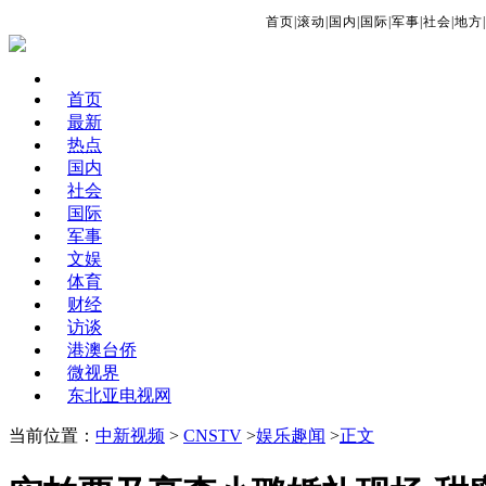
首页
|
滚动
|
国内
|
国际
|
军事
|
社会
|
地方
|
首页
最新
热点
国内
社会
国际
军事
文娱
体育
财经
访谈
港澳台侨
微视界
东北亚电视网
当前位置：
中新视频
>
CNSTV
>
娱乐趣闻
>
正文