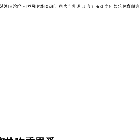
港澳
|
台湾
|
华人
|
侨网
|
财经
|
金融
|
证券
|
房产
|
能源
|
IT
|
汽车
|
游戏
|
文化
|
娱乐
|
体育
|
健康