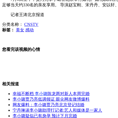
足够当天约330名的亲友享用。 导演赵宝刚、宋丹丹、安以
南京打造宝船将重访郑和下西洋航线
记者王涛北京报道
分类名称：
CNSTV
标签：
美女
感动
现场演示餐馆“废油”如何变肥皂
您看完该视频的心情
男子翻两吨半废纸找回中奖彩票
相关报道
幸福不断档
李小璐
陈龙两对新人本周完婚
超搞笑巴神大连话独白
李小璐贾乃亮低调领证 眼尖网友微博爆料
网友爆料：李小璐贾乃亮北京登记结婚
宁丹琳谈李小璐助理打记者:艺人和媒体是一家人
李小璐疑似已有身孕 预计下月完婚