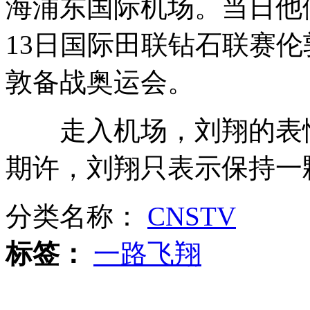
海浦东国际机场。当日他
13日国际田联钻石联赛
内蒙古乌梁素海因污染20年内恐消失
敦备战奥运会。
走入机场，刘翔的表情
中央气象台继续发布台风橙色预警
期许，刘翔只表示保持一
分类名称：
CNSTV
实拍鱿鱼断臂逃生精彩瞬间
标签：
一路飞翔
山西运城恶犬咬伤多人 警民合力深夜将其击毙