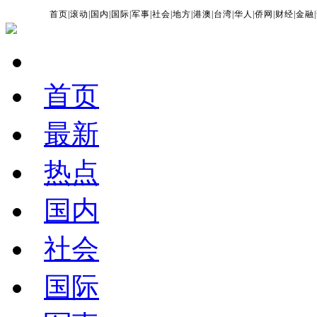
首页
|
滚动
|
国内
|
国际
|
军事
|
社会
|
地方
|
港澳
|
台湾
|
华人
|
侨网
|
财经
|
金融
|
首页
最新
热点
国内
社会
国际