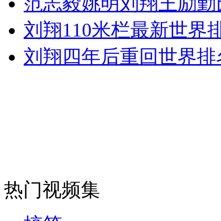
范志毅姚明刘翔王励勤
走！跟着总书记去植树
刘翔110米栏最新世界
消防员救轻生者
花炮节热闹非凡
减压"枕头大战"
刘翔四年后重回世界排
纽约上演“枕头大战”
司机酒驾遇交警 急速倒车逃窜
热门视频集