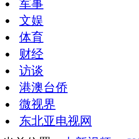
军事
文娱
体育
财经
访谈
港澳台侨
微视界
东北亚电视网