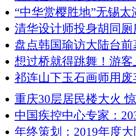
“中华赏樱胜地”无锡
清华设计师投身胡同厕
盘点韩国瑜访大陆台前
想过桥就得跳舞！游客
祁连山下玉石画师用废
重庆30层居民楼大火
中国疾控中心专家：203
年终策划：2019年度大陆