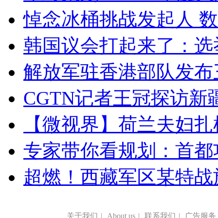
悼念冰桶挑战发起人 数百
韩国议会打起来了：选举
解放军驻香港部队发布三
CGTN记者王冠探访新疆
【微视界】荷兰夫妇扎根青
专家带你看规划：首都功
超燃！西藏军区某特战
关于我们
|
About us
|
联系我们
|
广告服务