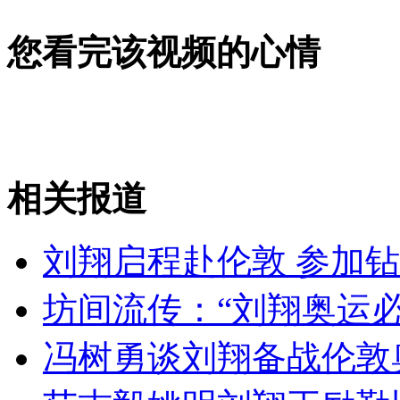
女孩北京地铁殴打老人 痛下狠手拳打脚踢
您看完该视频的心情
无痛分娩是否安全 医生回应
外交部：反对强权政治霸凌主义
相关报道
外交部：有关国家言论片面不公正
刘翔启程赴伦敦 参加
坊间流传：“刘翔奥运必
安徽一实载49人客车翻车
冯树勇谈刘翔备战伦敦