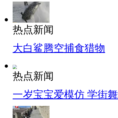
热点新闻
大白鲨腾空捕食猎物
热点新闻
一岁宝宝爱模仿 学街