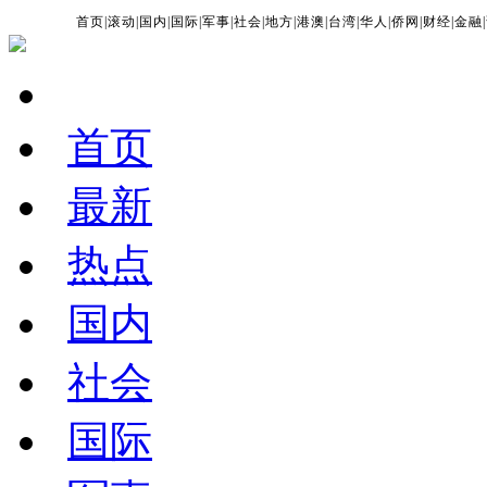
首页
|
滚动
|
国内
|
国际
|
军事
|
社会
|
地方
|
港澳
|
台湾
|
华人
|
侨网
|
财经
|
金融
|
首页
最新
热点
国内
社会
国际