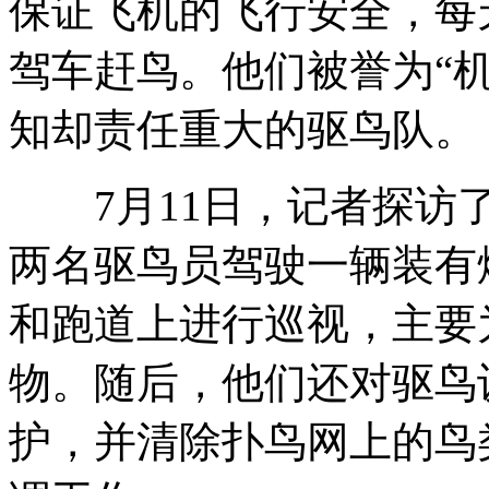
保证飞机的飞行安全，每天
驾车赶鸟。他们被誉为“机
肌肉脂肪对比图 减肥者必备
知却责任重大的驱鸟队。
7月11日，记者探访了
横店两女演员被奸杀系谣言
两名驱鸟员驾驶一辆装有
和跑道上进行巡视，主要
嫌犯以死相逼 警方对峙5小时
物。随后，他们还对驱鸟
山西运城恶犬咬伤多人 警民合力深夜将其击毙
护，并清除扑鸟网上的鸟