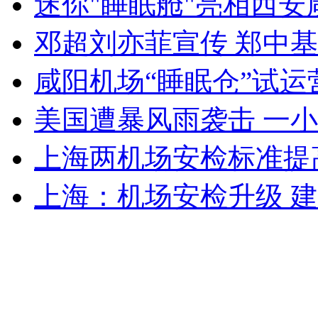
迷你"睡眠舱"亮相西安
走！跟着总书记去植树
邓超刘亦菲宣传 郑中
消防员救轻生者
花炮节热闹非凡
减压"枕头大战"
咸阳机场“睡眠仓”试运
美国遭暴风雨袭击 一
纽约上演“枕头大战”
上海两机场安检标准提
司机酒驾遇交警 急速倒车逃窜
上海：机场安检升级 