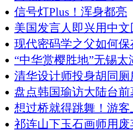
信号灯Plus！浑身都亮
美国发言人即兴用中文
现代密码学之父如何保
“中华赏樱胜地”无锡
清华设计师投身胡同厕
盘点韩国瑜访大陆台前
想过桥就得跳舞！游客
祁连山下玉石画师用废