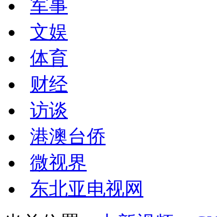
军事
文娱
体育
财经
访谈
港澳台侨
微视界
东北亚电视网