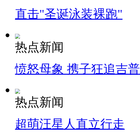
直击"圣诞泳装裸跑"
热点新闻
愤怒母象 携子狂追吉
热点新闻
超萌汪星人直立行走