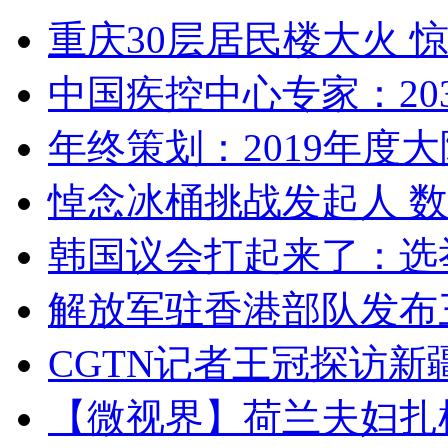
重庆30层居民楼大火
中国疾控中心专家：203
年终策划：2019年度大陆
悼念冰桶挑战发起人 数百
韩国议会打起来了：选举
解放军驻香港部队发布三
CGTN记者王冠探访新疆
【微视界】荷兰夫妇扎根青