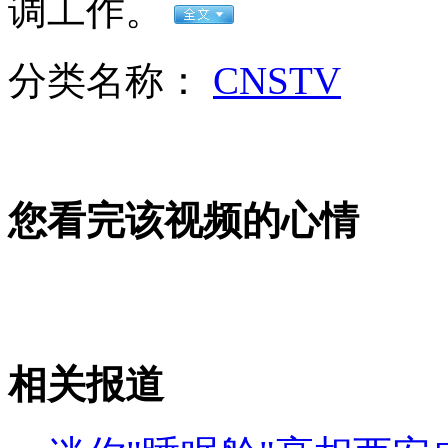
调工作。
女孩北京地铁殴打老人 痛下狠手拳打脚踢
分类名称：
CNSTV
无痛分娩是否安全 医生回应
外交部：反对强权政治霸凌主义
您看完该视频的心情
外交部：有关国家言论片面不公正
安徽一实载49人客车翻车
相关报道