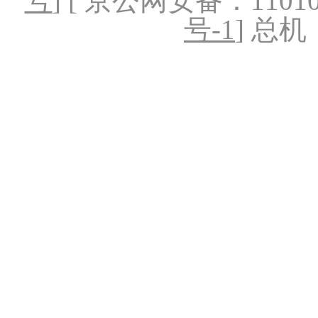
号
] [ 京公网安备：1101020
号-1
] 总机：