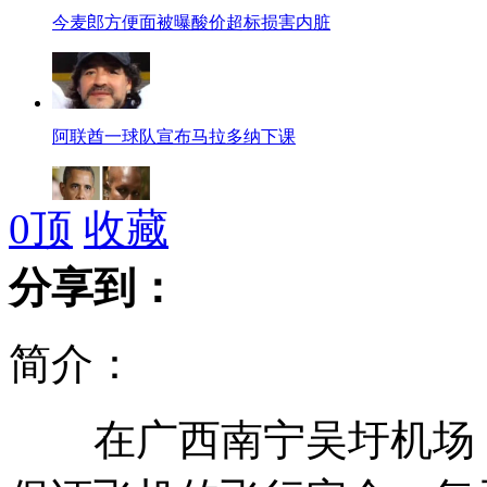
今麦郎方便面被曝酸价超标损害内脏
阿联酋一球队宣布马拉多纳下课
0
顶
收藏
奥巴马弟弟称"我用不着我哥帮助"
分享到：
简介：
虎园挂警示语 乱投物品者自己捡
在广西南宁吴圩机场，
印度球员比赛重伤遭医院拒收而惨死