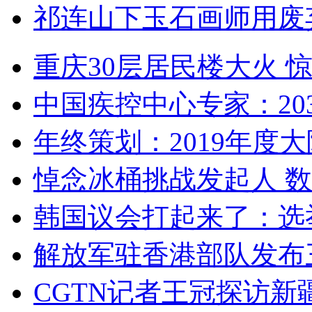
祁连山下玉石画师用废
重庆30层居民楼大火
中国疾控中心专家：203
年终策划：2019年度大陆
悼念冰桶挑战发起人 数百
韩国议会打起来了：选举
解放军驻香港部队发布三
CGTN记者王冠探访新疆