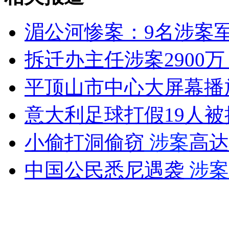
安徽一实载49人客车翻车
湄公河惨案：9名涉案
拆迁办主任涉案2900
平顶山市中心大屏幕播
走！跟着总书记去植树
意大利足球打假19人被
消防员救轻生者
花炮节热闹非凡
减压"枕头大战"
小偷打洞偷窃
涉案
高达
中国公民悉尼遇袭
涉案
纽约上演“枕头大战”
司机酒驾遇交警 急速倒车逃窜