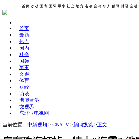
首页
|
滚动
|
国内
|
国际
|
军事
|
社会
|
地方
|
港澳
|
台湾
|
华人
|
侨网
|
财经
|
金融
|
首页
最新
热点
国内
社会
国际
军事
文娱
体育
财经
访谈
港澳台侨
微视界
东北亚电视网
当前位置：
中新视频
>
CNSTV
>
新闻纵览
>
正文