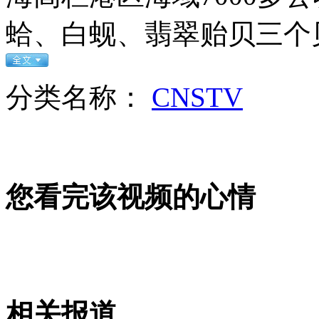
不满妻子KTV陪酒 丈夫抢劫毁容
蛤、白蚬、翡翠贻贝三个
山西运城恶犬咬伤多人 警民合力深夜将其击毙
分类名称：
CNSTV
女孩北京地铁殴打老人 痛下狠手拳打脚踢
无痛分娩是否安全 医生回应
您看完该视频的心情
外交部：反对强权政治霸凌主义
外交部：有关国家言论片面不公正
相关报道