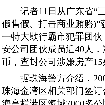
记者11日从广东省“三
印度双人舞 哥俩玩转创意
假售假、打击商业贿赂)
一特大欺行霸市犯罪团伙
实拍：司机察看轮胎 瞬间被炸飞
安公司团伙成员近40人，
币，查封公司涉嫌房产1
吴奇隆回应新剧女演员被杀害事件
据珠海警方介绍，200
贩卖黄盘招嫖 暗藏淫窝被捣毁
珠海金湾区相关部门签订
海高栏港区海域7000多