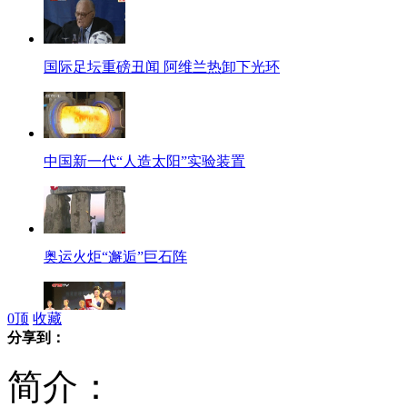
国际足坛重磅丑闻 阿维兰热卸下光环
中国新一代“人造太阳”实验装置
奥运火炬“邂逅”巨石阵
0
顶
收藏
分享到：
重庆国际小姐选美引网友吐槽
简介：