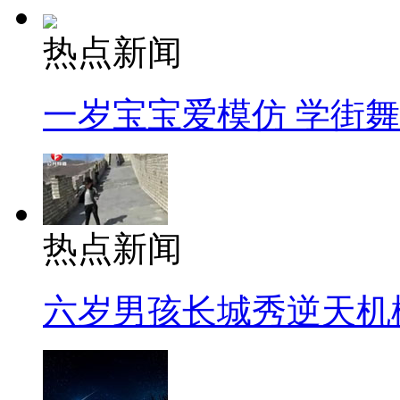
热点新闻
一岁宝宝爱模仿 学街
热点新闻
六岁男孩长城秀逆天机