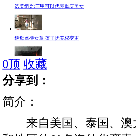
选美组委:三甲可以代表重庆美女
继母虐待女童 孩子抚养权变更
0
顶
收藏
官方公布蓟县"6•30"火灾监控录像
分享到：
简介：
车辆不给救护车让道致男童身亡
来自美国、泰国、澳大
暴雨侵袭江西56个县市 赣州陷汪洋