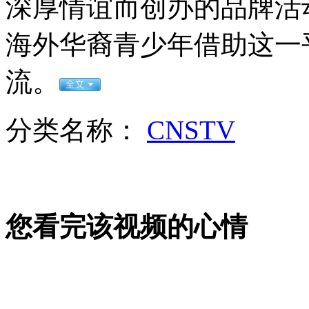
深厚情谊而创办的品牌活
女孩北京地铁殴打老人 痛下狠手拳打脚踢
海外华裔青少年借助这一
无痛分娩是否安全 医生回应
流。
外交部：反对强权政治霸凌主义
分类名称：
CNSTV
外交部：有关国家言论片面不公正
您看完该视频的心情
安徽一实载49人客车翻车