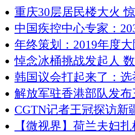
重庆30层居民楼大火
中国疾控中心专家：203
年终策划：2019年度大陆
悼念冰桶挑战发起人 数百
韩国议会打起来了：选举
解放军驻香港部队发布三
CGTN记者王冠探访新疆
【微视界】荷兰夫妇扎根青