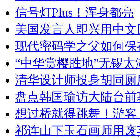
信号灯Plus！浑身都亮
美国发言人即兴用中文
现代密码学之父如何保
“中华赏樱胜地”无锡
清华设计师投身胡同厕
盘点韩国瑜访大陆台前
想过桥就得跳舞！游客
祁连山下玉石画师用废