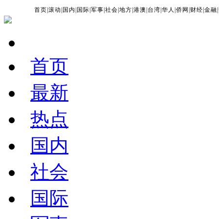
首页
|
滚动
|
国内
|
国际
|
军事
|
社会
|
地方
|
港澳
|
台湾
|
华人
|
侨网
|
财经
|
金融
|
首页
最新
热点
国内
社会
国际