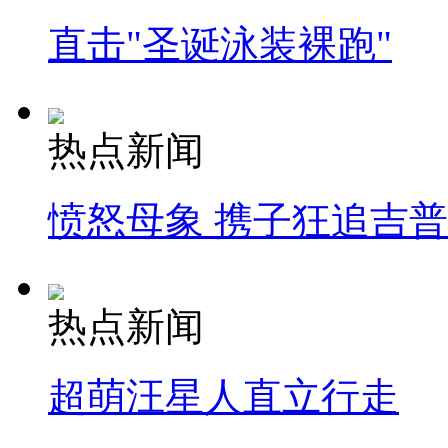
直击"圣诞泳装裸跑"
热点新闻
愤怒母象 携子狂追吉
热点新闻
超萌汪星人直立行走