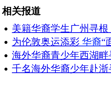
走！跟着总书记去植树
相关报道
消防员救轻生者
花炮节热闹非凡
减压"枕头大战"
美籍华裔学生广州寻根
为伦敦奥运添彩
华裔
“
纽约上演“枕头大战”
海外华裔青少年西湖畔
司机酒驾遇交警 急速倒车逃窜
千名海外华裔少年赴浙