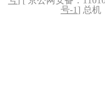
号
] [ 京公网安备：1101020
号-1
] 总机：