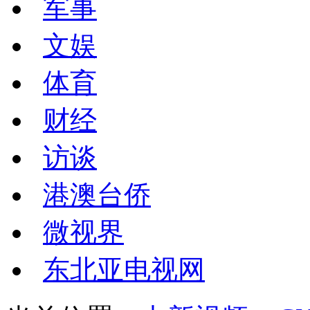
军事
文娱
体育
财经
访谈
港澳台侨
微视界
东北亚电视网