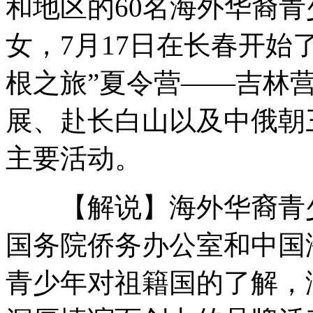
和地区的60名海外华裔
女，7月17日在长春开始了
芙蓉姐姐承认已为人母 儿子已六岁
根之旅”夏令营——吉林
展、赴长白山以及中俄朝
联盟号与国际空间站成功对接
主要活动。
【解说】海外华裔青少
实拍记者采访旺旺食品厂大火遭打
国务院侨务办公室和中国
山西运城恶犬咬伤多人 警民合力深夜将其击毙
青少年对祖籍国的了解，