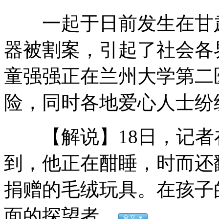
一起于日前发生在甘肃
西单女子反扒队“逛街”抓贼
器被割案，引起了社会各
童强强正在兰州大学第二
女子因矛盾烧姨妈115万现金
险，同时各地爱心人士纷
美国宣布制裁29名叙利亚高官
【解说】18日，记者
到，他正在酣睡，时而还
宝马车主酒驾冲卡称"不懂你们风俗"
捐赠的毛绒玩具。在孩子
面的探望者。