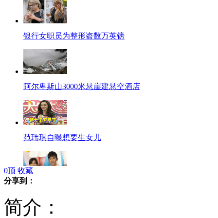
银行女职员为整形盗数万英镑
阿尔卑斯山3000米悬崖建悬空酒店
范玮琪自曝想要生女儿
0
顶
收藏
分享到：
张翰斥责分手传闻 自曝"被藐视"经历
简介：