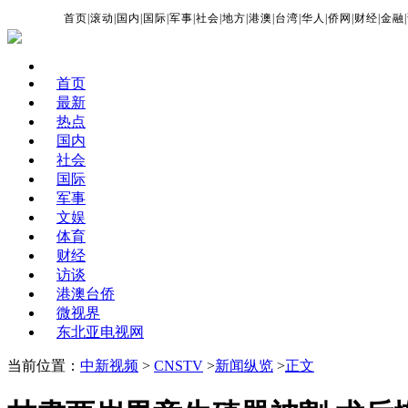
首页
|
滚动
|
国内
|
国际
|
军事
|
社会
|
地方
|
港澳
|
台湾
|
华人
|
侨网
|
财经
|
金融
|
首页
最新
热点
国内
社会
国际
军事
文娱
体育
财经
访谈
港澳台侨
微视界
东北亚电视网
当前位置：
中新视频
>
CNSTV
>
新闻纵览
>
正文