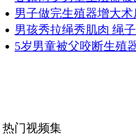
男子做完生殖器增大术
安徽一实载49人客车翻车
男孩秀拉绳秀肌肉 绳
5岁男童被父咬断生殖
走！跟着总书记去植树
消防员救轻生者
花炮节热闹非凡
减压"枕头大战"
纽约上演“枕头大战”
热门视频集
司机酒驾遇交警 急速倒车逃窜