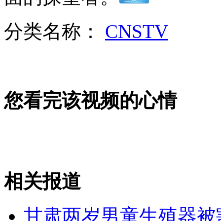
查韦斯开拖拉机视察称摆脱癌症
分类名称：
CNSTV
山西运城恶犬咬伤多人 警民合力深夜将其击毙
女孩北京地铁殴打老人 痛下狠手拳打脚踢
您看完该视频的心情
无痛分娩是否安全 医生回应
外交部：反对强权政治霸凌主义
相关报道
外交部：有关国家言论片面不公正
甘肃两岁男童生殖器被