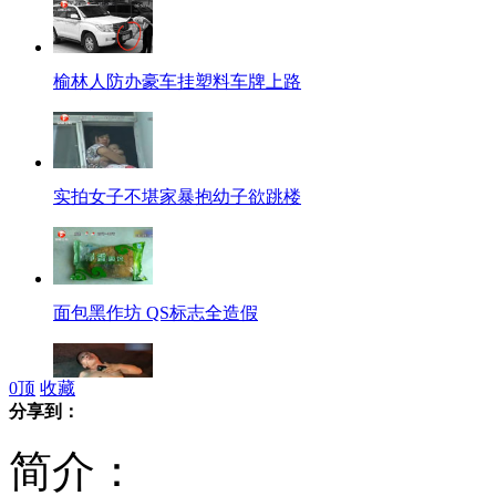
榆林人防办豪车挂塑料车牌上路
实拍女子不堪家暴抱幼子欲跳楼
面包黑作坊 QS标志全造假
0
顶
收藏
分享到：
实拍河南一男子耍横吃霸王餐
简介：