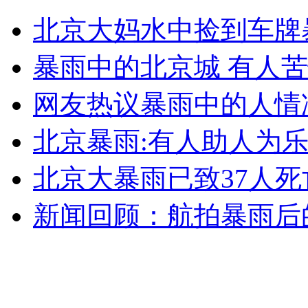
北京大妈水中捡到车牌
安徽一实载49人客车翻车
暴雨中的北京城 有人
网友热议暴雨中的人情
走！跟着总书记去植树
北京暴雨:有人助人为乐
消防员救轻生者
花炮节热闹非凡
减压"枕头大战"
北京大暴雨已致37人死
新闻回顾：航拍暴雨后
纽约上演“枕头大战”
司机酒驾遇交警 急速倒车逃窜