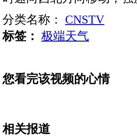
41岁辣妈爆红网络 似20岁美少女
分类名称：
CNSTV
山西运城恶犬咬伤多人 警民合力深夜将其击毙
标签：
极端天气
女孩北京地铁殴打老人 痛下狠手拳打脚踢
您看完该视频的心情
无痛分娩是否安全 医生回应
外交部：反对强权政治霸凌主义
外交部：有关国家言论片面不公正
相关报道