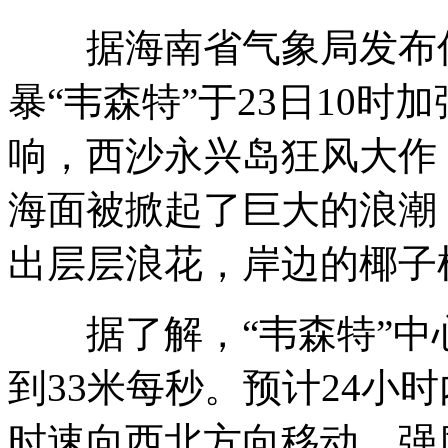
据海南省气象局发布信
监拍残的司机偷走醉汉手机
暴“韦森特”于23日10时
响，西沙永兴岛狂风大作
北京男孩暴雨中看护无盖井致脚抽筋
海面被掀起了巨大的浪潮
出层层浪花，岸边的椰子
暴雨后北京一旅馆涨价2160元一晚
据了解，“韦森特”中心
海南省三沙市举行成立大会
到33米每秒。预计24小时
时速向西北方向移动，强