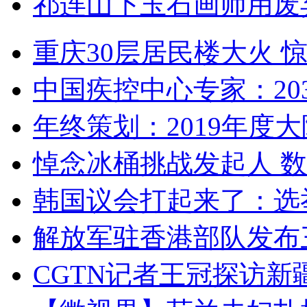
祁连山下玉石画师用废
重庆30层居民楼大火
中国疾控中心专家：203
年终策划：2019年度大陆
悼念冰桶挑战发起人 数百
韩国议会打起来了：选举
解放军驻香港部队发布三
CGTN记者王冠探访新疆