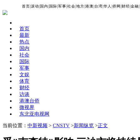
首页
|
滚动
|
国内
|
国际
|
军事
|
社会
|
地方
|
港澳
|
台湾
|
华人
|
侨网
|
财经
|
金融
|
首页
最新
热点
国内
社会
国际
军事
文娱
体育
财经
访谈
港澳台侨
微视界
东北亚电视网
当前位置：
中新视频
>
CNSTV
>
新闻纵览
>
正文