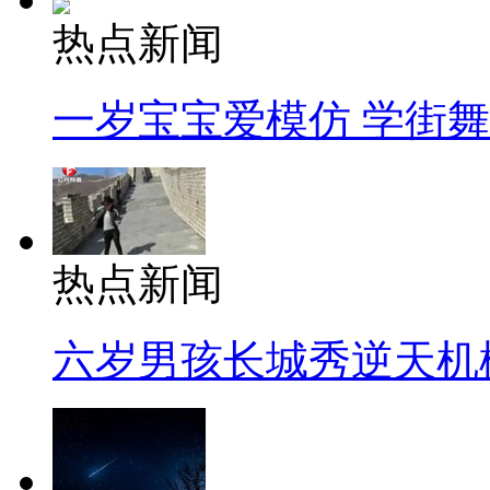
热点新闻
一岁宝宝爱模仿 学街
热点新闻
六岁男孩长城秀逆天机