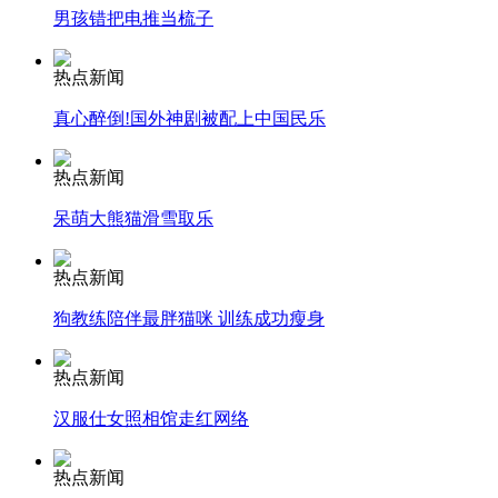
男孩错把电推当梳子
安徽一实载49人客车翻车
热点新闻
真心醉倒!国外神剧被配上中国民乐
热点新闻
走！跟着总书记去植树
呆萌大熊猫滑雪取乐
消防员救轻生者
花炮节热闹非凡
减压"枕头大战"
热点新闻
狗教练陪伴最胖猫咪 训练成功瘦身
热点新闻
纽约上演“枕头大战”
汉服仕女照相馆走红网络
司机酒驾遇交警 急速倒车逃窜
热点新闻