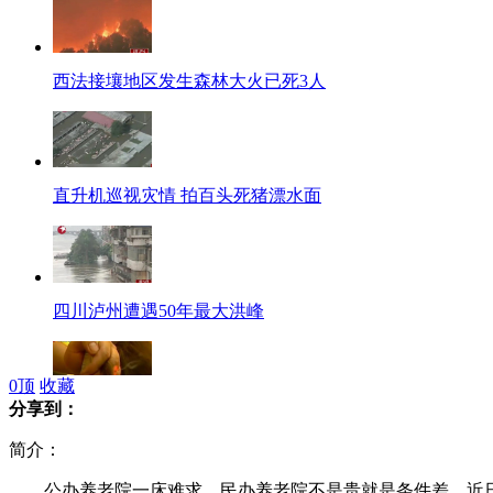
西法接壤地区发生森林大火已死3人
直升机巡视灾情 拍百头死猪漂水面
四川泸州遭遇50年最大洪峰
0
顶
收藏
分享到：
世界最恐怖理发师:剪发用火烧
简介：
公办养老院一床难求、民办养老院不是贵就是条件差，近日，