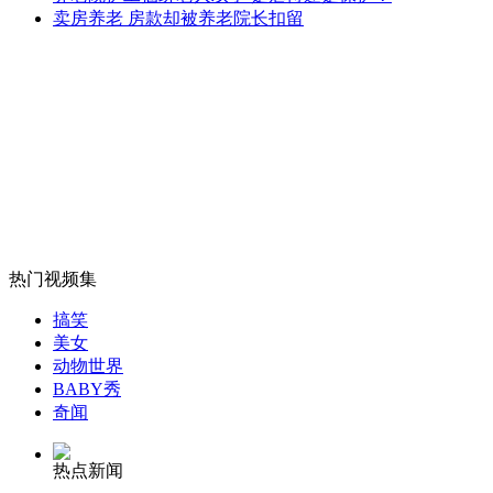
辽阳一老人两年换12个保姆
卖房养老 房款却被养老院长扣留
山西运城恶犬咬伤多人 警民合力深夜将其击毙
女孩北京地铁殴打老人 痛下狠手拳打脚踢
热门视频集
无痛分娩是否安全 医生回应
搞笑
美女
外交部：反对强权政治霸凌主义
动物世界
BABY秀
奇闻
外交部：有关国家言论片面不公正
热点新闻