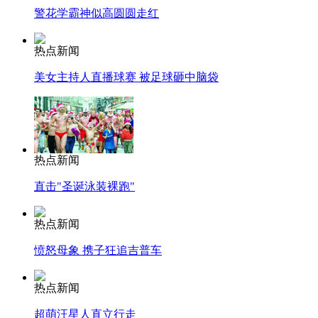
警花学霸神似高圆圆走红
热点新闻
美女主持人直播球赛 被足球砸中脑袋
热点新闻
直击"圣诞泳装裸跑"
热点新闻
愤怒母象 携子狂追吉普车
热点新闻
超萌汪星人直立行走