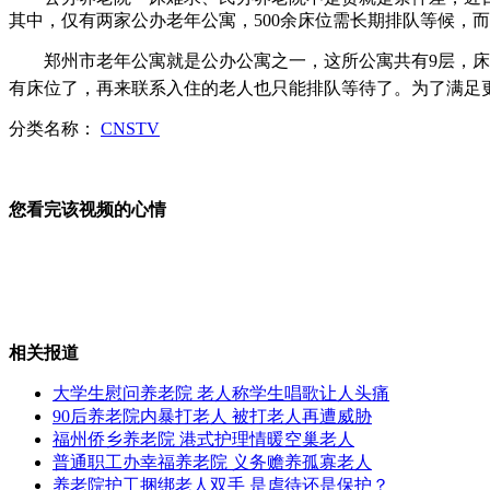
其中，仅有两家公办老年公寓，500余床位需长期排队等候，
美国丹佛枪击案嫌犯23日开庭受审
郑州市老年公寓就是公办公寓之一，这所公寓共有9层，床位2
有床位了，再来联系入住的老人也只能排队等待了。为了满足
分类名称：
CNSTV
国家防总：当前全国共有23条河流超警
您看完该视频的心情
伊拉克遭多起恐怖袭击百人死伤
相关报道
超大杯鸡尾酒欲打破世界纪录
大学生慰问养老院 老人称学生唱歌让人头痛
90后养老院内暴打老人 被打老人再遭威胁
福州侨乡养老院 港式护理情暖空巢老人
普通职工办幸福养老院 义务赡养孤寡老人
养老院护工捆绑老人双手 是虐待还是保护？