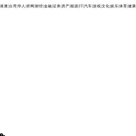
港澳
|
台湾
|
华人
|
侨网
|
财经
|
金融
|
证券
|
房产
|
能源
|
IT
|
汽车
|
游戏
|
文化
|
娱乐
|
体育
|
健康