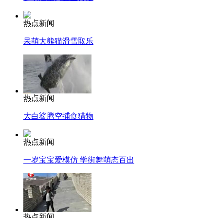
热点新闻
呆萌大熊猫滑雪取乐
热点新闻
大白鲨腾空捕食猎物
热点新闻
一岁宝宝爱模仿 学街舞萌态百出
热点新闻