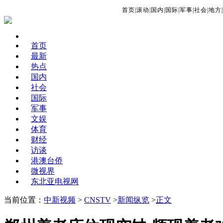
首页
|
滚动
|
国内
|
国际
|
军事
|
社会
|
地方
|
首页
最新
热点
国内
社会
国际
军事
文娱
体育
财经
访谈
港澳台侨
微视界
东北亚电视网
当前位置：
中新视频
>
CNSTV
>
新闻纵览
>
正文