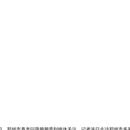
郑州市养老问题频频受到媒体关注。记者连日走访郑州市多家养老