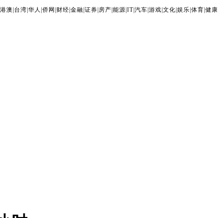
港澳
|
台湾
|
华人
|
侨网
|
财经
|
金融
|
证券
|
房产
|
能源
|
IT
|
汽车
|
游戏
|
文化
|
娱乐
|
体育
|
健康