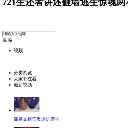
721生还者讲述砸墙逃生惊魂两
搜 索
视频
分类浏览
大家都在看
最新视频
潘基文担任奥运护旗手