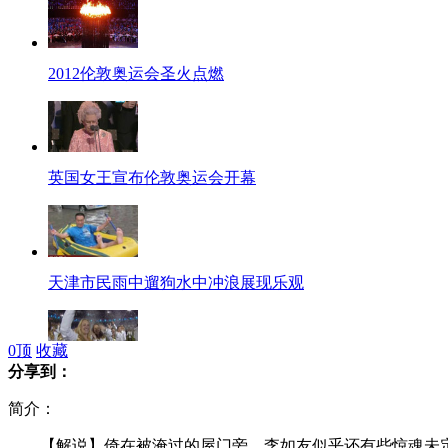
2012伦敦奥运会圣火点燃
英国女王宣布伦敦奥运会开幕
天津市民雨中遛狗水中冲浪展现乐观
0
顶
收藏
分享到：
东道主英国代表团出场
简介：
【解说】倚在被淹过的屋门旁，李如友似乎还有些惊魂未定。