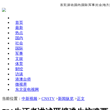
首页
|
滚动
|
国内
|
国际
|
军事
|
社会
|
地方
|
首页
最新
热点
国内
社会
国际
军事
文娱
体育
财经
访谈
港澳台侨
微视界
东北亚电视网
当前位置：
中新视频
>
CNSTV
>
新闻纵览
>
正文