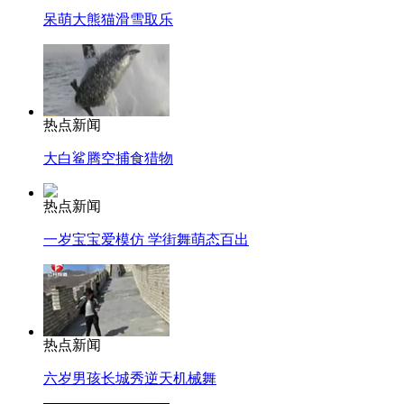
呆萌大熊猫滑雪取乐
热点新闻
大白鲨腾空捕食猎物
热点新闻
一岁宝宝爱模仿 学街舞萌态百出
热点新闻
六岁男孩长城秀逆天机械舞