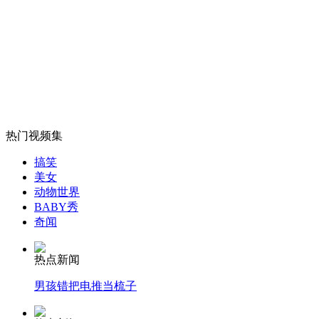
英国女王首次"触电" 与"007"对戏
山西运城恶犬咬伤多人 警民合力深夜将其击毙
女孩北京地铁殴打老人 痛下狠手拳打脚踢
热门视频集
搞笑
美女
无痛分娩是否安全 医生回应
动物世界
BABY秀
奇闻
外交部：反对强权政治霸凌主义
热点新闻
外交部：有关国家言论片面不公正
男孩错把电推当梳子