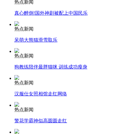
热点新闻
真心醉倒!国外神剧被配上中国民乐
安徽一实载49人客车翻车
热点新闻
呆萌大熊猫滑雪取乐
走！跟着总书记去植树
热点新闻
狗教练陪伴最胖猫咪 训练成功瘦身
消防员救轻生者
花炮节热闹非凡
减压"枕头大战"
热点新闻
汉服仕女照相馆走红网络
纽约上演“枕头大战”
热点新闻
警花学霸神似高圆圆走红
司机酒驾遇交警 急速倒车逃窜