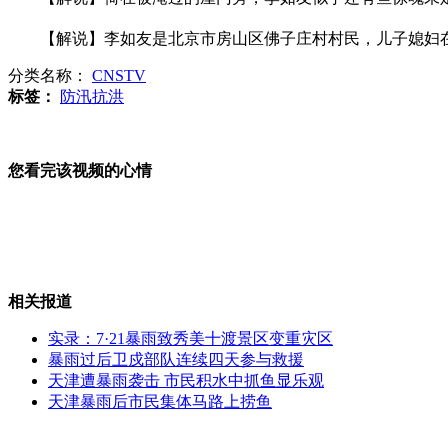
【解说】李如友是北京市房山区佛子庄村村民，儿子媳妇在
美国代表团出场 群星闪耀
分类名称：
CNSTV
标签：
防汛抗洪
中国香港奥运代表团出场
您看完该视频的心情
易建联引领中国代表团出场
相关报道
实录：7·21暴雨致秀美十渡景区变重灾区
“憨豆先生”参加奥运会开幕式表演
暴雨过后卫戍部队连续四天参与救援
天津遭暴雨袭击 市民积水中抓鱼显乐观
天津暴雨后市民集体马路上捞鱼