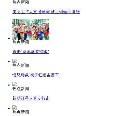
热点新闻
美女主持人直播球赛 被足球砸中脑袋
热点新闻
直击"圣诞泳装裸跑"
热点新闻
愤怒母象 携子狂追吉普车
热点新闻
超萌汪星人直立行走
热点新闻