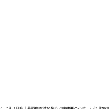
7月21日晚上暴雨中度过的惊心动魄的两个小时，让他现在想