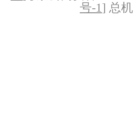
号-1
] 总机：