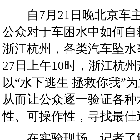
自7月21日晚北京车主
十秒车内逃生 后备箱的秘密开关
公众对于车困水中如何自
浙江杭州，各类汽车坠水
世界上最大的蚊子身长40厘米
27日上午10时，浙江杭
以“水下逃生 拯救你我”
药家鑫案死者家属弃索20万遗赠款
从而让公众逐一验证各种
一和尚与尼姑办离婚 在场民众诧异
性、可操作性，寻找最佳
在实验现场，记者了解