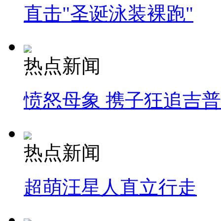
直击"圣诞泳装裸跑"
热点新闻
愤怒母象 携子狂追吉
热点新闻
超萌汪星人直立行走