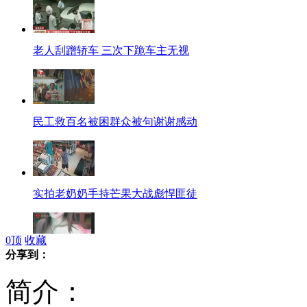
老人刮蹭轿车 三次下跪车主无视
民工救百名被困群众被句谢谢感动
实拍老奶奶手持芒果大战彪悍匪徒
0
顶
收藏
分享到：
小伙冒充美女主播裸聊敛财被抓
简介：