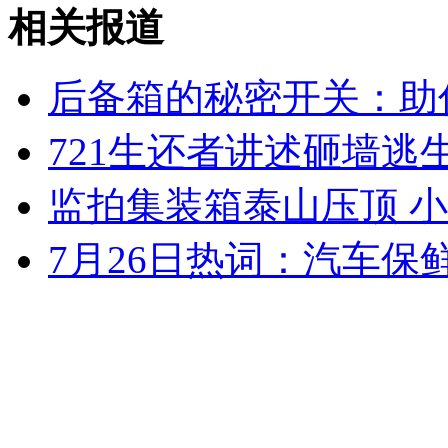
相关报道
安徽一实载49人客车翻车
后备箱的秘密开关：助
721生还者讲述砸墙逃
走！跟着总书记去植树
监拍集装箱泰山压顶 
消防员救轻生者
花炮节热闹非凡
减压"枕头大战"
7月26日热词：汽车保
纽约上演“枕头大战”
司机酒驾遇交警 急速倒车逃窜