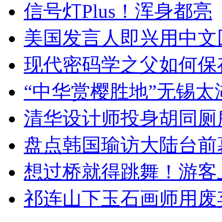
信号灯Plus！浑身都亮
美国发言人即兴用中文
现代密码学之父如何保
“中华赏樱胜地”无锡
清华设计师投身胡同厕
盘点韩国瑜访大陆台前
想过桥就得跳舞！游客
祁连山下玉石画师用废