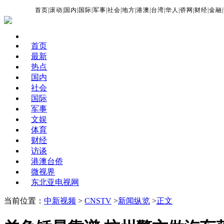
首页
|
滚动
|
国内
|
国际
|
军事
|
社会
|
地方
|
港澳
|
台湾
|
华人
|
侨网
|
财经
|
金融
|
首页
最新
热点
国内
社会
国际
军事
文娱
体育
财经
访谈
港澳台侨
微视界
东北亚电视网
当前位置：
中新视频
>
CNSTV
>
新闻纵览
>
正文