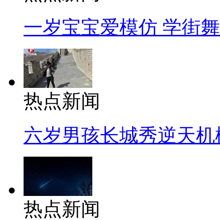
一岁宝宝爱模仿 学街
热点新闻
六岁男孩长城秀逆天机
热点新闻