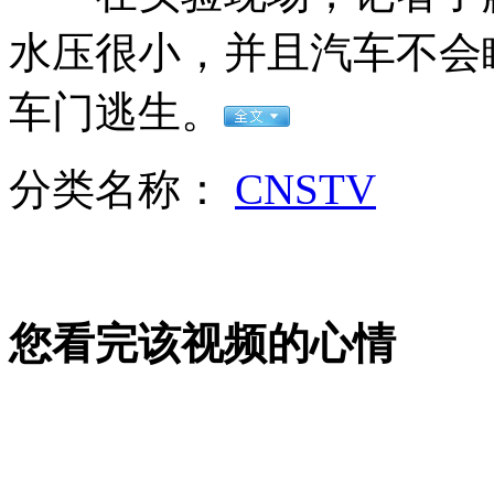
奥运开幕：万人狂欢特拉法加广场
水压很小，并且汽车不会
山西运城恶犬咬伤多人 警民合力深夜将其击毙
车门逃生。
分类名称：
CNSTV
女孩北京地铁殴打老人 痛下狠手拳打脚踢
无痛分娩是否安全 医生回应
您看完该视频的心情
外交部：反对强权政治霸凌主义
外交部：有关国家言论片面不公正