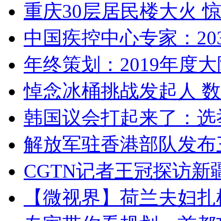
重庆30层居民楼大火
中国疾控中心专家：203
年终策划：2019年度大陆
悼念冰桶挑战发起人 数百
韩国议会打起来了：选举
解放军驻香港部队发布三
CGTN记者王冠探访新疆
【微视界】荷兰夫妇扎根青