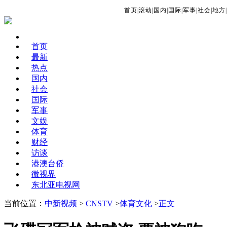
首页
|
滚动
|
国内
|
国际
|
军事
|
社会
|
地方
|
首页
最新
热点
国内
社会
国际
军事
文娱
体育
财经
访谈
港澳台侨
微视界
东北亚电视网
当前位置：
中新视频
>
CNSTV
>
体育文化
>
正文