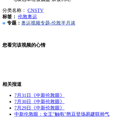
分类名称：
CNSTV
安徽选美被评惊悚 选手称不敢出门
标签：
伦敦奥运
专题：
奥运视频专题-伦敦半月谈
看啥啥输 英首相被骂扫帚星
您看完该视频的心情
武汉公交限速40公里 网友称像蜗牛
相关报道
7月31日《中新伦敦眼》
7月30日《中新伦敦眼》
男子藏钱进烤箱 妻子做饭全烧焦
7月29日《中新伦敦眼》
中新伦敦眼：女王"触电"憨豆登场易建联帅气