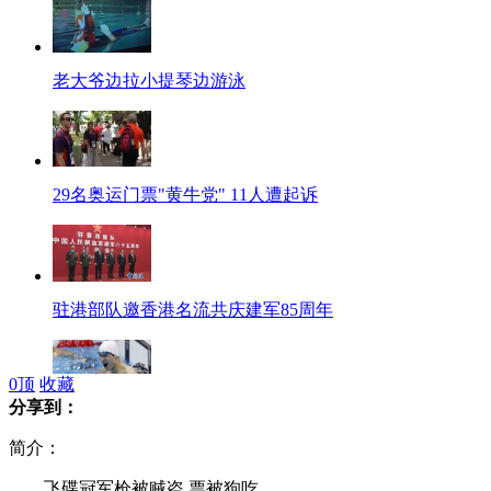
老大爷边拉小提琴边游泳
29名奥运门票"黄牛党" 11人遭起诉
驻港部队邀香港名流共庆建军85周年
0
顶
收藏
分享到：
杭州男子学孙杨 鱼跃入水脑袋撞伤
简介：
飞碟冠军枪被贼盗 票被狗吃