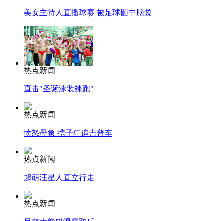
美女主持人直播球赛 被足球砸中脑袋
热点新闻
直击"圣诞泳装裸跑"
热点新闻
愤怒母象 携子狂追吉普车
热点新闻
超萌汪星人直立行走
热点新闻