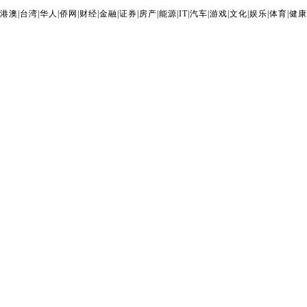
港澳
|
台湾
|
华人
|
侨网
|
财经
|
金融
|
证券
|
房产
|
能源
|
IT
|
汽车
|
游戏
|
文化
|
娱乐
|
体育
|
健康