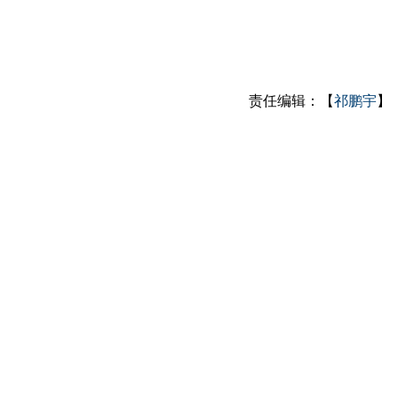
责任编辑：【
祁鹏宇
】