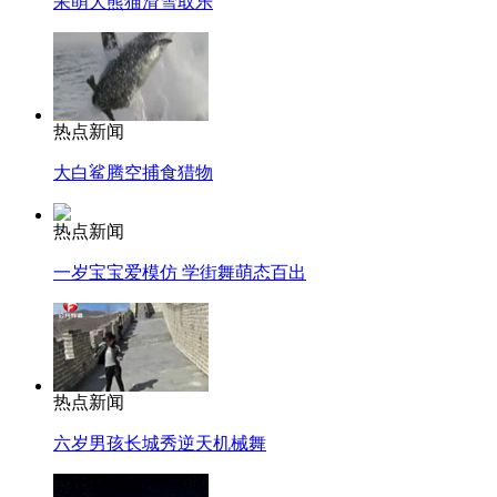
呆萌大熊猫滑雪取乐
热点新闻
大白鲨腾空捕食猎物
热点新闻
一岁宝宝爱模仿 学街舞萌态百出
热点新闻
六岁男孩长城秀逆天机械舞