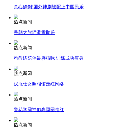
真心醉倒!国外神剧被配上中国民乐
安徽一实载49人客车翻车
热点新闻
呆萌大熊猫滑雪取乐
走！跟着总书记去植树
热点新闻
狗教练陪伴最胖猫咪 训练成功瘦身
消防员救轻生者
花炮节热闹非凡
减压"枕头大战"
热点新闻
汉服仕女照相馆走红网络
纽约上演“枕头大战”
热点新闻
警花学霸神似高圆圆走红
司机酒驾遇交警 急速倒车逃窜
热点新闻