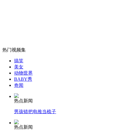
男子抓抢匪被捅4刀 20余人仅围观
山西运城恶犬咬伤多人 警民合力深夜将其击毙
热门视频集
女孩北京地铁殴打老人 痛下狠手拳打脚踢
搞笑
美女
动物世界
无痛分娩是否安全 医生回应
BABY秀
奇闻
外交部：反对强权政治霸凌主义
热点新闻
男孩错把电推当梳子
外交部：有关国家言论片面不公正
热点新闻