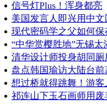
信号灯Plus！浑身都亮
美国发言人即兴用中文
现代密码学之父如何保
“中华赏樱胜地”无锡
清华设计师投身胡同厕
盘点韩国瑜访大陆台前
想过桥就得跳舞！游客
祁连山下玉石画师用废