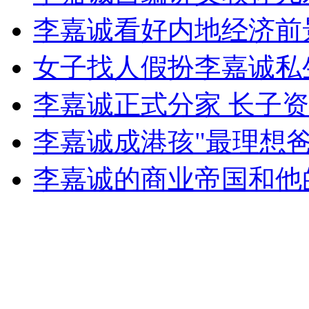
李嘉诚看好内地经济前
安徽一实载49人客车翻车
女子找人假扮李嘉诚私
李嘉诚正式分家 长子
走！跟着总书记去植树
李嘉诚成港孩"最理想爸
消防员救轻生者
花炮节热闹非凡
减压"枕头大战"
李嘉诚的商业帝国和他的
纽约上演“枕头大战”
司机酒驾遇交警 急速倒车逃窜