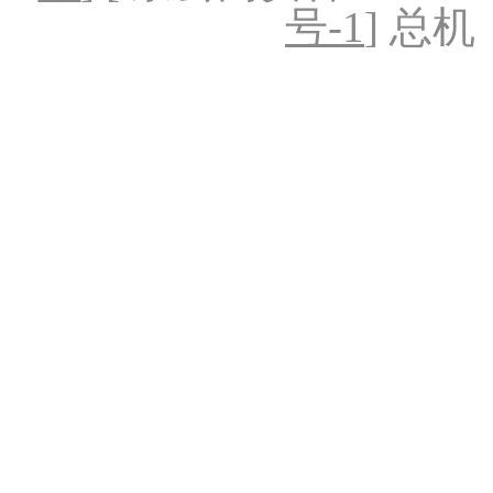
号-1
] 总机：