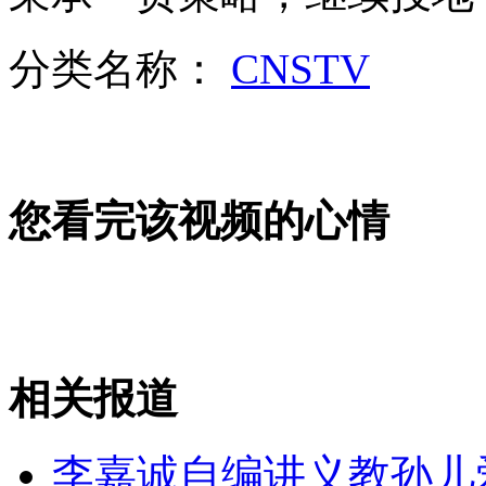
死亡证明已开 八旬老太"死而复生"
分类名称：
CNSTV
山西运城恶犬咬伤多人 警民合力深夜将其击毙
女孩北京地铁殴打老人 痛下狠手拳打脚踢
您看完该视频的心情
无痛分娩是否安全 医生回应
外交部：反对强权政治霸凌主义
相关报道
外交部：有关国家言论片面不公正
李嘉诚自编讲义教孙儿