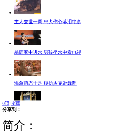
主人去世一周 忠犬伤心落泪绝食
暴雨家中进水 男孩坐水中看电视
海象萌态十足 模仿杰克逊舞蹈
0
顶
收藏
分享到：
德国设计富丽堂皇iPad底座
简介：