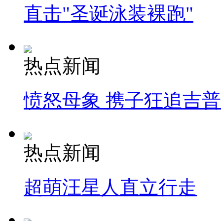
直击"圣诞泳装裸跑"
热点新闻
愤怒母象 携子狂追吉
热点新闻
超萌汪星人直立行走