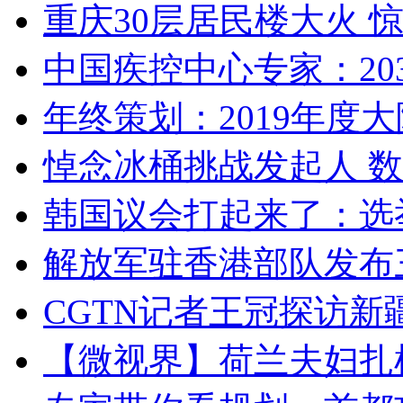
重庆30层居民楼大火
中国疾控中心专家：203
年终策划：2019年度大陆
悼念冰桶挑战发起人 数百
韩国议会打起来了：选举
解放军驻香港部队发布三
CGTN记者王冠探访新疆
【微视界】荷兰夫妇扎根青