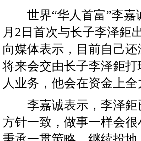
世界“华人首富”李嘉诚
大象泳池畔喝水 吓傻池中男子
月2日首次与长子李泽鉅
向媒体表示，目前自己还
排挡占道被查 店主持刀追砍城管
将来会交由长子李泽鉅打
人业务，他会在资金上全
菅直人因核事故指挥不当被刑事立案
李嘉诚表示，李泽鉅已
郭德纲约架于谦验兴奋剂
方针一致，做事一样会很
秉承一贯策略，继续投地