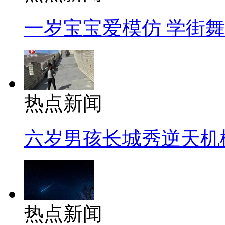
一岁宝宝爱模仿 学街
热点新闻
六岁男孩长城秀逆天机
热点新闻