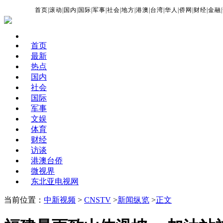
首页
|
滚动
|
国内
|
国际
|
军事
|
社会
|
地方
|
港澳
|
台湾
|
华人
|
侨网
|
财经
|
金融
|
首页
最新
热点
国内
社会
国际
军事
文娱
体育
财经
访谈
港澳台侨
微视界
东北亚电视网
当前位置：
中新视频
>
CNSTV
>
新闻纵览
>
正文