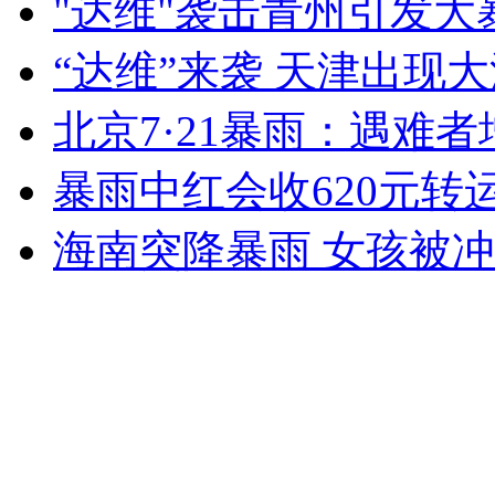
"达维"袭击青州引发大
安徽一实载49人客车翻车
“达维”来袭 天津出现
北京7·21暴雨：遇难者
暴雨中红会收620元转
走！跟着总书记去植树
海南突降暴雨 女孩被
消防员救轻生者
花炮节热闹非凡
减压"枕头大战"
纽约上演“枕头大战”
司机酒驾遇交警 急速倒车逃窜