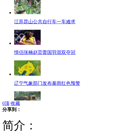
江苏昆山公共自行车一车难求
情侣张楠赵芸蕾国羽混双夺冠
辽宁气象部门发布暴雨红色预警
0
顶
收藏
分享到：
直击:达维肆虐青州引发山洪泥石流
简介：