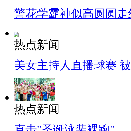
警花学霸神似高圆圆走
热点新闻
美女主持人直播球赛 
热点新闻
直击"圣诞泳装裸跑"