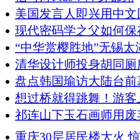
美国发言人即兴用中文
现代密码学之父如何保
“中华赏樱胜地”无锡
清华设计师投身胡同厕
盘点韩国瑜访大陆台前
想过桥就得跳舞！游客
祁连山下玉石画师用废
重庆30层居民楼大火