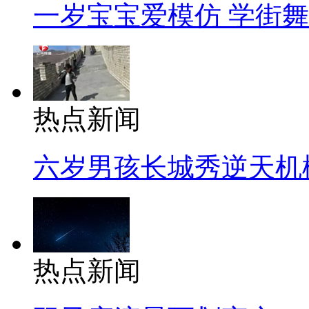
一岁宝宝爱模仿 学街
热点新闻
六岁男孩长城秀逆天机
热点新闻