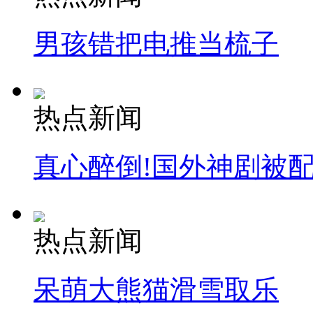
男孩错把电推当梳子
热点新闻
真心醉倒!国外神剧被
热点新闻
呆萌大熊猫滑雪取乐