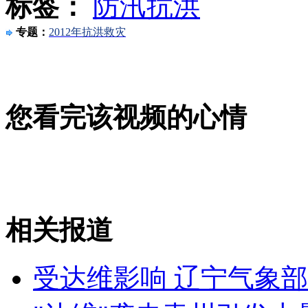
标签：
防汛抗洪
沈阳至北京天津大连部分铁路停运
专题：
2012年抗洪救灾
山西运城恶犬咬伤多人 警民合力深夜将其击毙
您看完该视频的心情
女孩北京地铁殴打老人 痛下狠手拳打脚踢
无痛分娩是否安全 医生回应
相关报道
外交部：反对强权政治霸凌主义
受达维影响 辽宁气象
外交部：有关国家言论片面不公正