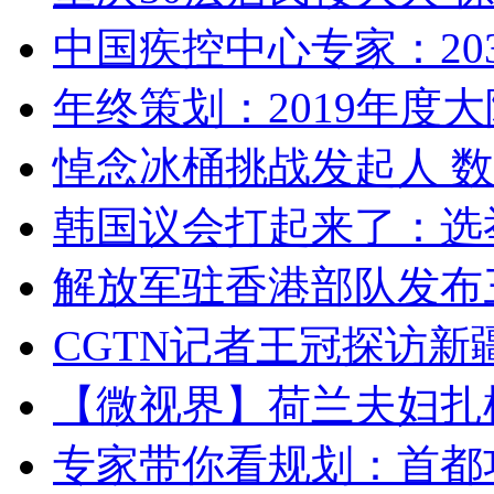
中国疾控中心专家：203
年终策划：2019年度大陆
悼念冰桶挑战发起人 数百
韩国议会打起来了：选举
解放军驻香港部队发布三
CGTN记者王冠探访新疆
【微视界】荷兰夫妇扎根青
专家带你看规划：首都功