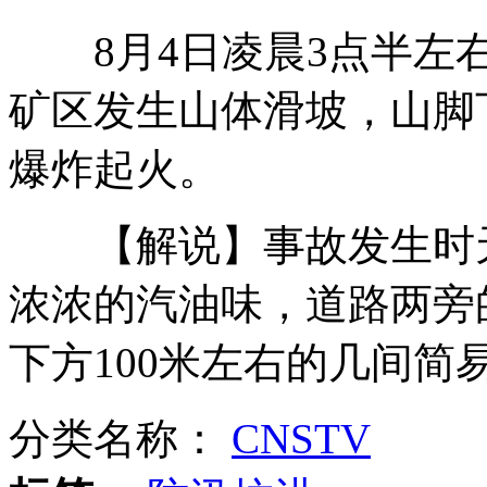
8月4日凌晨3点半左右
佟文队友:不拿冠军也是我们的英雄
矿区发生山体滑坡，山脚
爆炸起火。
山东男子改造奔驰成公厕宣传节水
【解说】事故发生时天
游泳遇海蜇 未婚夫逃跑女子毁婚约
浓浓的汽油味，道路两旁
下方100米左右的几间简
女子为妈庆生快递金项链变成仨硬币
分类名称：
CNSTV