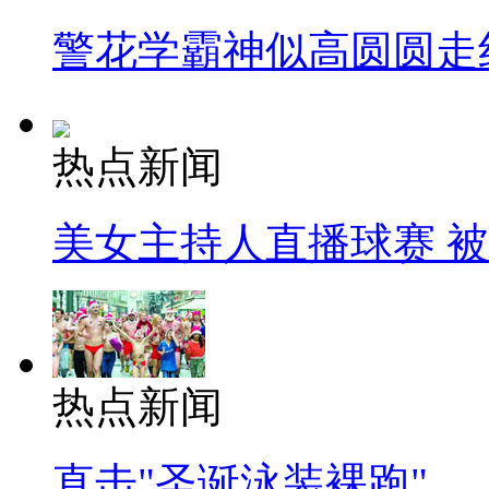
警花学霸神似高圆圆走
热点新闻
美女主持人直播球赛 
热点新闻
直击"圣诞泳装裸跑"