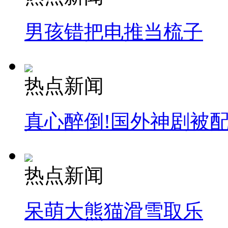
男孩错把电推当梳子
热点新闻
真心醉倒!国外神剧被
热点新闻
呆萌大熊猫滑雪取乐