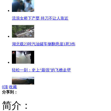
流浪女桥下产婴 持刀不让人靠近
湖北载23吨汽油罐车侧翻悬崖1死3伤
轻松一刻：史上“最强”的飞檐走壁
0
顶
收藏
分享到：
专家回应中华民族复兴完成62%质疑
简介：