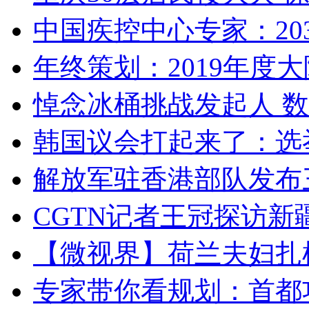
中国疾控中心专家：203
年终策划：2019年度大陆
悼念冰桶挑战发起人 数百
韩国议会打起来了：选举
解放军驻香港部队发布三
CGTN记者王冠探访新疆
【微视界】荷兰夫妇扎根青
专家带你看规划：首都功