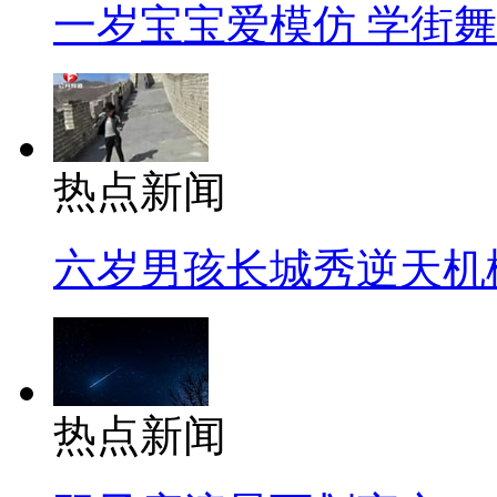
一岁宝宝爱模仿 学街
热点新闻
六岁男孩长城秀逆天机
热点新闻