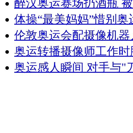
醉汉奥运赛场扔酒瓶 
安徽一实载49人客车翻车
体操“最美妈妈”惜别奥
伦敦奥运会配摄像机器
奥运转播摄像师工作时
走！跟着总书记去植树
奥运感人瞬间 对手与"
消防员救轻生者
花炮节热闹非凡
减压"枕头大战"
纽约上演“枕头大战”
司机酒驾遇交警 急速倒车逃窜