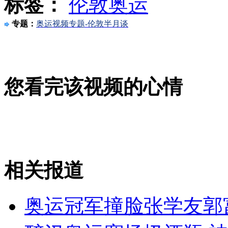
标签：
伦敦奥运
叙总理被解职 已叛逃至约旦
专题：
奥运视频专题-伦敦半月谈
山西运城恶犬咬伤多人 警民合力深夜将其击毙
您看完该视频的心情
女孩北京地铁殴打老人 痛下狠手拳打脚踢
无痛分娩是否安全 医生回应
相关报道
外交部：反对强权政治霸凌主义
奥运冠军撞脸张学友郭
外交部：有关国家言论片面不公正