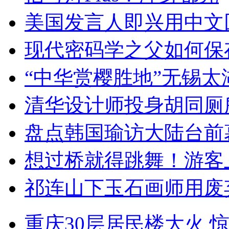
美国发言人即兴用中文
现代密码学之父如何保
“中华赏樱胜地”无锡
清华设计师投身胡同厕
盘点韩国瑜访大陆台前
想过桥就得跳舞！游客
祁连山下玉石画师用废
重庆30层居民楼大火