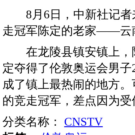
8月6日，中新社记者来
北大报告称全国人均住房面积36平米
走冠军陈定的老家――云
英国妈妈一年内两生双胞胎
在龙陵县镇安镇上，陈
定夺得了伦敦奥运会男子
奥运冠军撞脸张学友郭富城
成了镇上最热闹的地方。
的竞走冠军，差点因为受
盖州小伙回家探亲连救500人
分类名称：
CNSTV