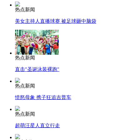
热点新闻
美女主持人直播球赛 被足球砸中脑袋
热点新闻
直击"圣诞泳装裸跑"
热点新闻
愤怒母象 携子狂追吉普车
热点新闻
超萌汪星人直立行走