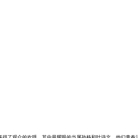
得了观众的欢呼。其中最耀眼的当属孙杨和叶诗文，他们青春