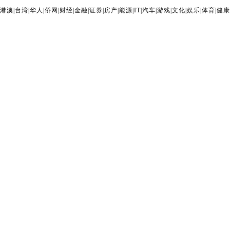
港澳
|
台湾
|
华人
|
侨网
|
财经
|
金融
|
证券
|
房产
|
能源
|
IT
|
汽车
|
游戏
|
文化
|
娱乐
|
体育
|
健康