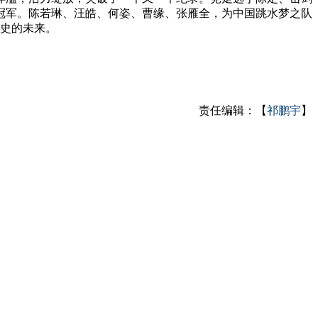
冠军。陈若琳、汪皓、何姿、曹缘、张雁全，为中国跳水梦之队
动史的未来。
责任编辑：【
祁鹏宇
】