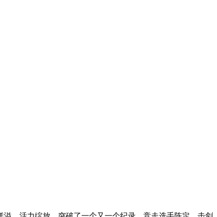
洋溢，活力绽放，突破了一个又一个纪录。竞走选手陈定、击剑