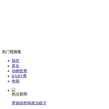
一组伦敦奥运搞笑囧照
山西运城恶犬咬伤多人 警民合力深夜将其击毙
女孩北京地铁殴打老人 痛下狠手拳打脚踢
热门视频集
搞笑
无痛分娩是否安全 医生回应
美女
动物世界
BABY秀
外交部：反对强权政治霸凌主义
奇闻
热点新闻
外交部：有关国家言论片面不公正
男孩错把电推当梳子