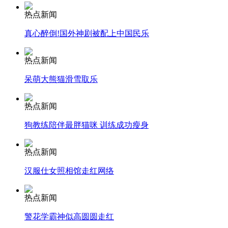
热点新闻
安徽一实载49人客车翻车
真心醉倒!国外神剧被配上中国民乐
热点新闻
呆萌大熊猫滑雪取乐
走！跟着总书记去植树
热点新闻
消防员救轻生者
花炮节热闹非凡
减压"枕头大战"
狗教练陪伴最胖猫咪 训练成功瘦身
热点新闻
汉服仕女照相馆走红网络
纽约上演“枕头大战”
热点新闻
司机酒驾遇交警 急速倒车逃窜
警花学霸神似高圆圆走红