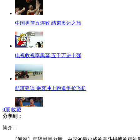
中国男篮五连败 结束奥运之旅
电视收视率黑幕:五千万进十强
航班延误 乘客冲上跑道争抢飞机
0
顶
收藏
分享到：
醉汉赛场扔酒瓶 被柔道女将暴打
简介：
【解说】年轻就是力量，中国90后小将的奋斗拼搏的精神赢