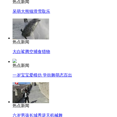
热点新闻
呆萌大熊猫滑雪取乐
热点新闻
大白鲨腾空捕食猎物
热点新闻
一岁宝宝爱模仿 学街舞萌态百出
热点新闻
六岁男孩长城秀逆天机械舞