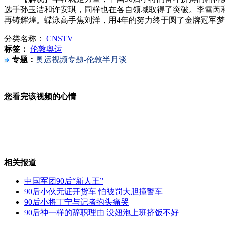
选手孙玉洁和许安琪，同样也在各自领域取得了突破。李雪芮
再铸辉煌。蝶泳高手焦刘洋，用4年的努力终于圆了金牌冠军
北京献血者用血开始实时报销
分类名称：
CNSTV
标签：
伦敦奥运
专题：
奥运视频专题-伦敦半月谈
男子为省过路费19次冲闯收费站
您看完该视频的心情
金正恩高规格接待金正日日籍厨师
相关报道
官员更改儿子"公考"成绩被查处
中国军团90后“新人王”
90后小伙无证开货车 怕被罚大胆撞警车
90后小将丁宁与记者抱头痛哭
90后神一样的辞职理由 没妞泡上班挤饭不好