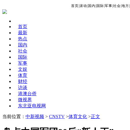
首页
|
滚动
|
国内
|
国际
|
军事
|
社会
|
地方
|
首页
最新
热点
国内
社会
国际
军事
文娱
体育
财经
访谈
港澳台侨
微视界
东北亚电视网
当前位置：
中新视频
>
CNSTV
>
体育文化
>
正文