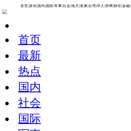
首页
|
滚动
|
国内
|
国际
|
军事
|
社会
|
地方
|
港澳
|
台湾
|
华人
|
侨网
|
财经
|
金融
|
首页
最新
热点
国内
社会
国际