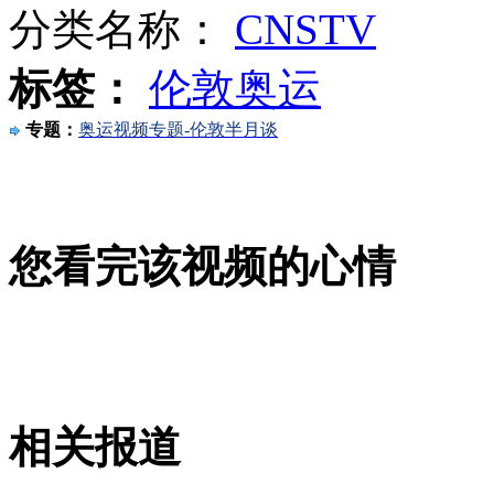
分类名称：
CNSTV
标签：
伦敦奥运
冠军情侣秀甜蜜 小贝成"拍照前景"
专题：
奥运视频专题-伦敦半月谈
两客机浦东机场碰擦 幸无伤亡
您看完该视频的心情
监拍男子扬言炸掉加油站
山西运城恶犬咬伤多人 警民合力深夜将其击毙
相关报道