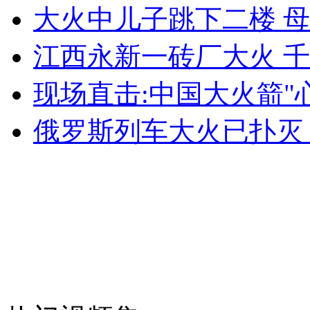
大火中儿子跳下二楼 
女孩北京地铁殴打老人 痛下狠手拳打脚踢
江西永新一砖厂大火 
无痛分娩是否安全 医生回应
现场直击:中国大火箭"
外交部：反对强权政治霸凌主义
俄罗斯列车大火已扑灭
外交部：有关国家言论片面不公正
安徽一实载49人客车翻车