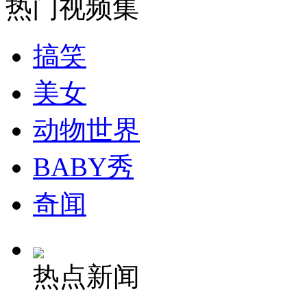
热门视频集
走！跟着总书记去植树
搞笑
消防员救轻生者
花炮节热闹非凡
减压"枕头大战"
美女
动物世界
纽约上演“枕头大战”
BABY秀
司机酒驾遇交警 急速倒车逃窜
奇闻
热点新闻