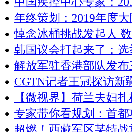
中国疾控中心专家：203
年终策划：2019年度大陆
悼念冰桶挑战发起人 数百
韩国议会打起来了：选举
解放军驻香港部队发布三
CGTN记者王冠探访新疆
【微视界】荷兰夫妇扎根青
专家带你看规划：首都功
超燃！西藏军区某特战