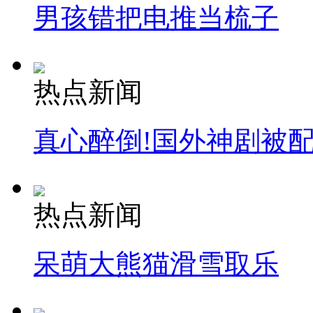
男孩错把电推当梳子
热点新闻
真心醉倒!国外神剧被
热点新闻
呆萌大熊猫滑雪取乐