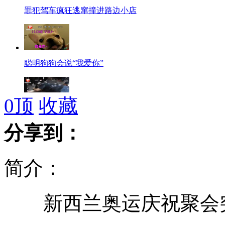
罪犯驾车疯狂逃窜撞进路边小店
聪明狗狗会说“我爱你”
0
顶
收藏
实拍城管小贩"斗法" 乐坏群众
分享到：
简介：
监拍狠心老人医院遗弃早产男孩
新西兰奥运庆祝聚会
高材生破解彩票秘密赚近800万