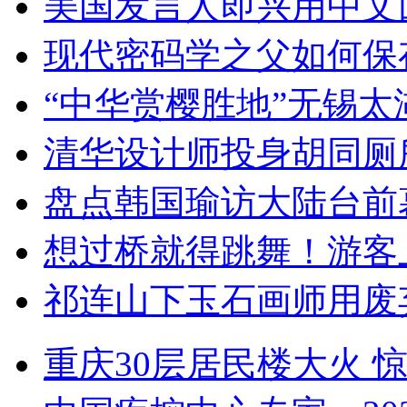
美国发言人即兴用中文
现代密码学之父如何保
“中华赏樱胜地”无锡
清华设计师投身胡同厕
盘点韩国瑜访大陆台前
想过桥就得跳舞！游客
祁连山下玉石画师用废
重庆30层居民楼大火