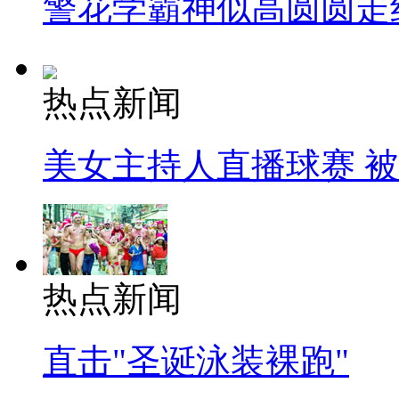
警花学霸神似高圆圆走
热点新闻
美女主持人直播球赛 
热点新闻
直击"圣诞泳装裸跑"