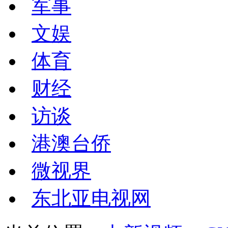
军事
文娱
体育
财经
访谈
港澳台侨
微视界
东北亚电视网