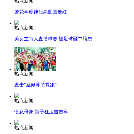
热点新闻
警花学霸神似高圆圆走红
热点新闻
美女主持人直播球赛 被足球砸中脑袋
热点新闻
直击"圣诞泳装裸跑"
热点新闻
愤怒母象 携子狂追吉普车
热点新闻