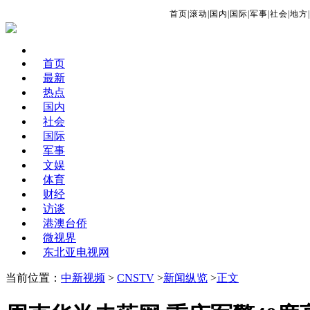
首页
|
滚动
|
国内
|
国际
|
军事
|
社会
|
地方
|
首页
最新
热点
国内
社会
国际
军事
文娱
体育
财经
访谈
港澳台侨
微视界
东北亚电视网
当前位置：
中新视频
>
CNSTV
>
新闻纵览
>
正文