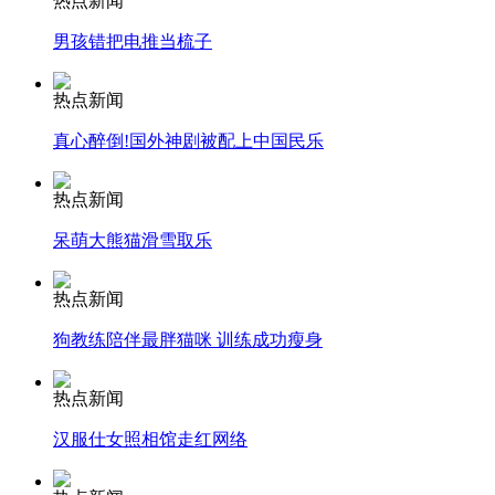
热点新闻
男孩错把电推当梳子
安徽一实载49人客车翻车
热点新闻
真心醉倒!国外神剧被配上中国民乐
走！跟着总书记去植树
热点新闻
呆萌大熊猫滑雪取乐
消防员救轻生者
花炮节热闹非凡
减压"枕头大战"
热点新闻
狗教练陪伴最胖猫咪 训练成功瘦身
纽约上演“枕头大战”
热点新闻
汉服仕女照相馆走红网络
司机酒驾遇交警 急速倒车逃窜