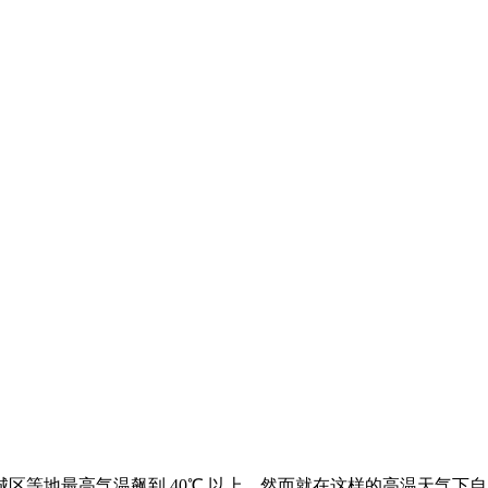
等地最高气温飙到 40℃ 以上。然而就在这样的高温天气下自