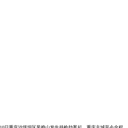
10日重庆沙坪坝区凤鸣山发生持枪劫案起，重庆主城至今全程