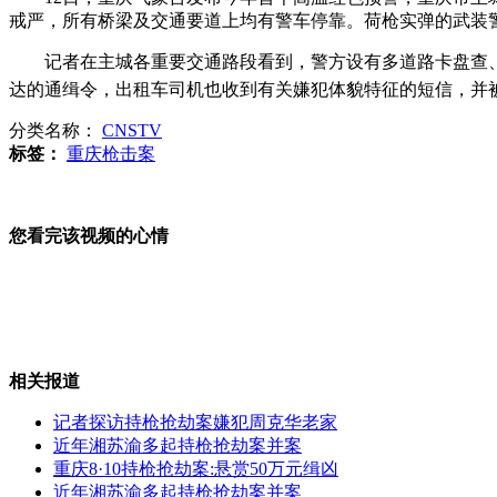
戒严，所有桥梁及交通要道上均有警车停靠。荷枪实弹的武装
英国：伦敦奥运公园突发大火
记者在主城各重要交通路段看到，警方设有多道路卡盘查、
达的通缉令，出租车司机也收到有关嫌犯体貌特征的短信，并
分类名称：
CNSTV
标签：
重庆枪击案
摩托车载8人狂飙 还敢超车抢道
您看完该视频的心情
脱衣就睡觉 酗酒女子出租车当家
相关报道
女子网吧遭猥亵 男友专心游戏未发觉
记者探访持枪抢劫案嫌犯周克华老家
近年湘苏渝多起持枪抢劫案并案
重庆8·10持枪抢劫案:悬赏50万元缉凶
近年湘苏渝多起持枪抢劫案并案