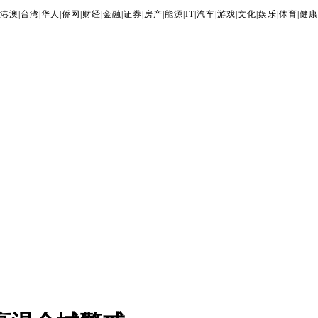
港澳
|
台湾
|
华人
|
侨网
|
财经
|
金融
|
证券
|
房产
|
能源
|
IT
|
汽车
|
游戏
|
文化
|
娱乐
|
体育
|
健康