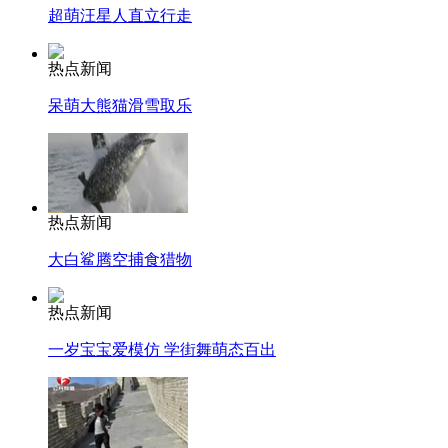
超萌汪星人直立行走
热点新闻
呆萌大熊猫滑雪取乐
热点新闻
大白鲨腾空捕食猎物
热点新闻
一岁宝宝爱模仿 学街舞萌态百出