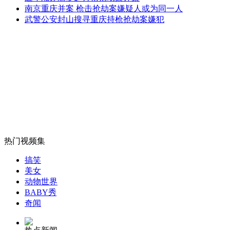
两壮男江中溺水 62岁大妈跳江救出
南京重庆并案 枪击抢劫案嫌疑人或为同一人
武警公安封山搜寻重庆持枪抢劫案嫌犯
山西运城恶犬咬伤多人 警民合力深夜将其击毙
女孩北京地铁殴打老人 痛下狠手拳打脚踢
无痛分娩是否安全 医生回应
热门视频集
搞笑
外交部：反对强权政治霸凌主义
美女
动物世界
BABY秀
外交部：有关国家言论片面不公正
奇闻