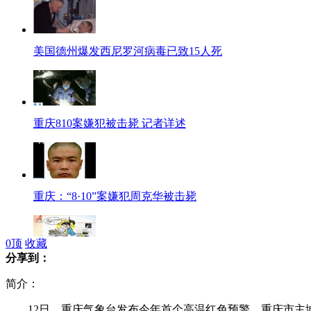
美国德州爆发西尼罗河病毒已致15人死
重庆810案嫌犯被击毙 记者详述
重庆：“8·10”案嫌犯周克华被击毙
0
顶
收藏
分享到：
新生拒军训剪发 写陈情书列理由
简介：
12日，重庆气象台发布今年首个高温红色预警，重庆市主城区