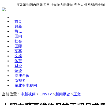
首页
|
滚动
|
国内
|
国际
|
军事
|
社会
|
地方
|
港澳
|
台湾
|
华人
|
侨网
|
财经
|
金融
|
首页
最新
热点
国内
社会
国际
军事
文娱
体育
财经
访谈
港澳台侨
微视界
东北亚电视网
当前位置：
中新视频
>
CNSTV
>
新闻纵览
>
正文