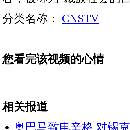
河南40岁男子痴迷十字绣
分类名称：
CNSTV
山西运城恶犬咬伤多人 警民合力深夜将其击毙
女孩北京地铁殴打老人 痛下狠手拳打脚踢
您看完该视频的心情
无痛分娩是否安全 医生回应
外交部：反对强权政治霸凌主义
相关报道
外交部：有关国家言论片面不公正
奥巴马致电辛格 对锡