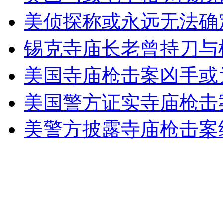
美侦探称或永远无法确
安徽一实载49人客车翻车
锡克寺庙长老曾持刀与
美国寺庙枪击案凶手或
走！跟着总书记去植树
美国警方证实寺庙枪击
消防员救轻生者
花炮节热闹非凡
减压"枕头大战"
美警方披露寺庙枪击案
纽约上演“枕头大战”
司机酒驾遇交警 急速倒车逃窜