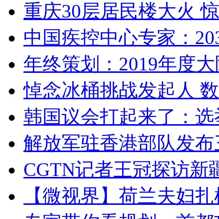
重庆30层居民楼大火
中国疾控中心专家：203
年终策划：2019年度大陆
悼念冰桶挑战发起人 数百
韩国议会打起来了：选举
解放军驻香港部队发布三
CGTN记者王冠探访新疆
【微视界】荷兰夫妇扎根青