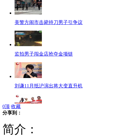
美警方闹市击毙持刀男子引争议
监拍男子闯金店抢夺金项链
刘谦11月抵沪演出将大变直升机
0
顶
收藏
分享到：
香港保钓船已顺利进入公海
简介：