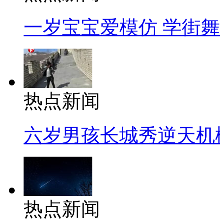
一岁宝宝爱模仿 学街
热点新闻
六岁男孩长城秀逆天机
热点新闻