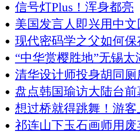
信号灯Plus！浑身都亮
美国发言人即兴用中文
现代密码学之父如何保
“中华赏樱胜地”无锡
清华设计师投身胡同厕
盘点韩国瑜访大陆台前
想过桥就得跳舞！游客
祁连山下玉石画师用废