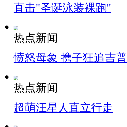
直击"圣诞泳装裸跑"
热点新闻
愤怒母象 携子狂追吉
热点新闻
超萌汪星人直立行走