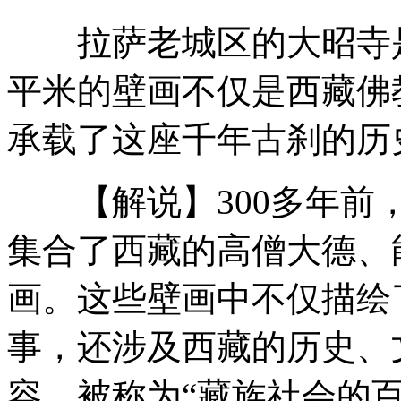
拉萨老城区的大昭寺是藏
刘洋忆童年激动落泪 盼尽快生孩子
平米的壁画不仅是西藏佛
承载了这座千年古刹的历
宝马司机疯狂连撞6人致4死2伤
【解说】300多年前，
男子发明智能悬浮床可遥控可"隐身"
集合了西藏的高僧大德、
画。这些壁画中不仅描绘
神九航天员刘旺吹口琴感谢太太
事，还涉及西藏的历史、
容，被称为“藏族社会的百