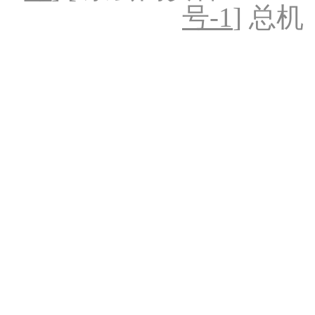
号-1
] 总机：